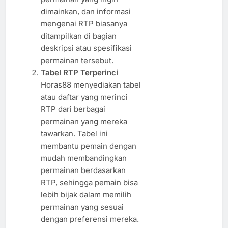
dimainkan, dan informasi
mengenai RTP biasanya
ditampilkan di bagian
deskripsi atau spesifikasi
permainan tersebut.
Tabel RTP Terperinci
Horas88 menyediakan tabel
atau daftar yang merinci
RTP dari berbagai
permainan yang mereka
tawarkan. Tabel ini
membantu pemain dengan
mudah membandingkan
permainan berdasarkan
RTP, sehingga pemain bisa
lebih bijak dalam memilih
permainan yang sesuai
dengan preferensi mereka.