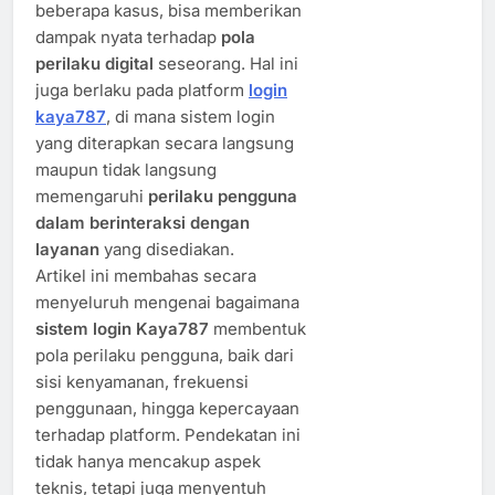
beberapa kasus, bisa memberikan
dampak nyata terhadap
pola
perilaku digital
seseorang. Hal ini
juga berlaku pada platform
login
kaya787
, di mana sistem login
yang diterapkan secara langsung
maupun tidak langsung
memengaruhi
perilaku pengguna
dalam berinteraksi dengan
layanan
yang disediakan.
Artikel ini membahas secara
menyeluruh mengenai bagaimana
sistem login Kaya787
membentuk
pola perilaku pengguna, baik dari
sisi kenyamanan, frekuensi
penggunaan, hingga kepercayaan
terhadap platform. Pendekatan ini
tidak hanya mencakup aspek
teknis, tetapi juga menyentuh