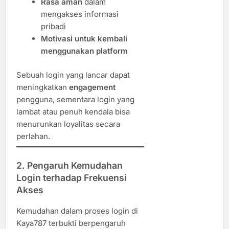
Rasa aman
dalam
mengakses informasi
pribadi
Motivasi untuk kembali
menggunakan platform
Sebuah login yang lancar dapat
meningkatkan
engagement
pengguna, sementara login yang
lambat atau penuh kendala bisa
menurunkan loyalitas secara
perlahan.
2.
Pengaruh Kemudahan
Login terhadap Frekuensi
Akses
Kemudahan dalam proses login di
Kaya787 terbukti berpengaruh