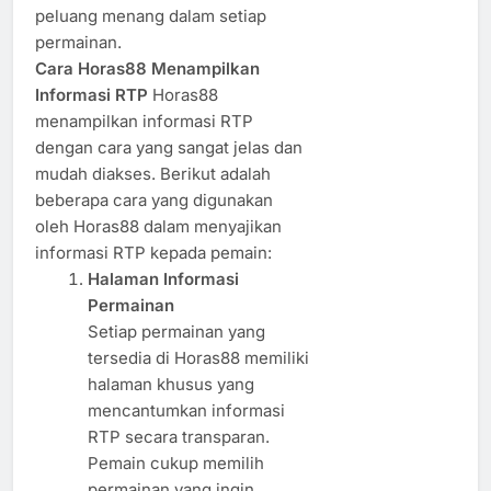
peluang menang dalam setiap
permainan.
Cara Horas88 Menampilkan
Informasi RTP
Horas88
menampilkan informasi RTP
dengan cara yang sangat jelas dan
mudah diakses. Berikut adalah
beberapa cara yang digunakan
oleh Horas88 dalam menyajikan
informasi RTP kepada pemain:
Halaman Informasi
Permainan
Setiap permainan yang
tersedia di Horas88 memiliki
halaman khusus yang
mencantumkan informasi
RTP secara transparan.
Pemain cukup memilih
permainan yang ingin