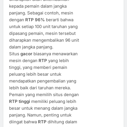
kepada pemain dalam jangka
panjang. Sebagai contoh, mesin
dengan
RTP 96%
berarti bahwa
untuk setiap 100 unit taruhan yang
dipasang pemain, mesin tersebut
diharapkan mengembalikan 96 unit
dalam jangka panjang.
Situs
gacor
biasanya menawarkan
mesin dengan
RTP
yang lebih
tinggi, yang memberi pemain
peluang lebih besar untuk
mendapatkan pengembalian yang
lebih baik dari taruhan mereka.
Pemain yang memilih situs dengan
RTP tinggi
memiliki peluang lebih
besar untuk menang dalam jangka
panjang. Namun, penting untuk
diingat bahwa
RTP
dihitung dalam