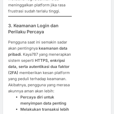
meninggalkan platform jika rasa
frustrasi sudah terlalu tinggi.
3.
Keamanan Login dan
Perilaku Percaya
Pengguna saat ini semakin sadar
akan pentingnya
keamanan data
pribadi
. Kaya787 yang menerapkan
sistem seperti
HTTPS, enkripsi
data, serta autentikasi dua faktor
(2FA)
memberikan kesan platform
yang peduli terhadap keamanan.
Akibatnya, pengguna yang merasa
akunnya aman akan lebih:
Percaya diri untuk
menyimpan data penting
Melakukan transaksi lebih