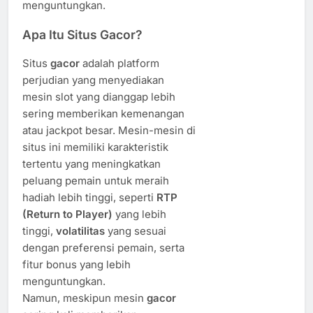
menguntungkan.
Apa Itu Situs Gacor?
Situs
gacor
adalah platform
perjudian yang menyediakan
mesin slot yang dianggap lebih
sering memberikan kemenangan
atau jackpot besar. Mesin-mesin di
situs ini memiliki karakteristik
tertentu yang meningkatkan
peluang pemain untuk meraih
hadiah lebih tinggi, seperti
RTP
(Return to Player)
yang lebih
tinggi,
volatilitas
yang sesuai
dengan preferensi pemain, serta
fitur bonus yang lebih
menguntungkan.
Namun, meskipun mesin
gacor