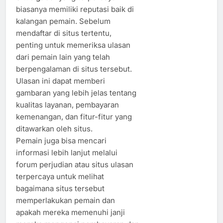
biasanya memiliki reputasi baik di
kalangan pemain. Sebelum
mendaftar di situs tertentu,
penting untuk memeriksa ulasan
dari pemain lain yang telah
berpengalaman di situs tersebut.
Ulasan ini dapat memberi
gambaran yang lebih jelas tentang
kualitas layanan, pembayaran
kemenangan, dan fitur-fitur yang
ditawarkan oleh situs.
Pemain juga bisa mencari
informasi lebih lanjut melalui
forum perjudian atau situs ulasan
terpercaya untuk melihat
bagaimana situs tersebut
memperlakukan pemain dan
apakah mereka memenuhi janji