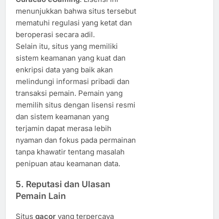
menunjukkan bahwa situs tersebut
mematuhi regulasi yang ketat dan
beroperasi secara adil.
Selain itu, situs yang memiliki
sistem keamanan yang kuat dan
enkripsi data yang baik akan
melindungi informasi pribadi dan
transaksi pemain. Pemain yang
memilih situs dengan lisensi resmi
dan sistem keamanan yang
terjamin dapat merasa lebih
nyaman dan fokus pada permainan
tanpa khawatir tentang masalah
penipuan atau keamanan data.
5.
Reputasi dan Ulasan
Pemain Lain
Situs
gacor
yang terpercaya