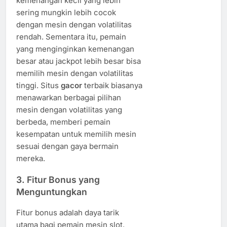
kemenangan kecil yang lebih
sering mungkin lebih cocok
dengan mesin dengan volatilitas
rendah. Sementara itu, pemain
yang menginginkan kemenangan
besar atau jackpot lebih besar bisa
memilih mesin dengan volatilitas
tinggi. Situs
gacor
terbaik biasanya
menawarkan berbagai pilihan
mesin dengan volatilitas yang
berbeda, memberi pemain
kesempatan untuk memilih mesin
sesuai dengan gaya bermain
mereka.
3.
Fitur Bonus yang
Menguntungkan
Fitur bonus adalah daya tarik
utama bagi pemain mesin slot.