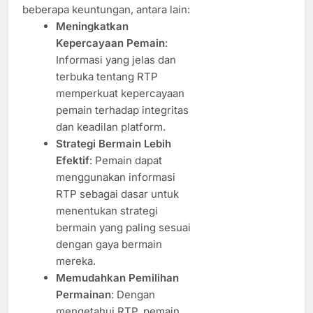
beberapa keuntungan, antara lain:
Meningkatkan
Kepercayaan Pemain
:
Informasi yang jelas dan
terbuka tentang RTP
memperkuat kepercayaan
pemain terhadap integritas
dan keadilan platform.
Strategi Bermain Lebih
Efektif
: Pemain dapat
menggunakan informasi
RTP sebagai dasar untuk
menentukan strategi
bermain yang paling sesuai
dengan gaya bermain
mereka.
Memudahkan Pemilihan
Permainan
: Dengan
mengetahui RTP, pemain