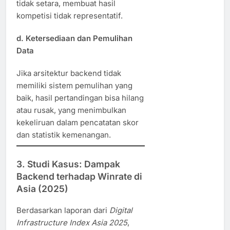
tidak setara, membuat hasil
kompetisi tidak representatif.
d.
Ketersediaan dan Pemulihan
Data
Jika arsitektur backend tidak
memiliki sistem pemulihan yang
baik, hasil pertandingan bisa hilang
atau rusak, yang menimbulkan
kekeliruan dalam pencatatan skor
dan statistik kemenangan.
3. Studi Kasus: Dampak
Backend terhadap Winrate di
Asia (2025)
Berdasarkan laporan dari
Digital
Infrastructure Index Asia 2025
,