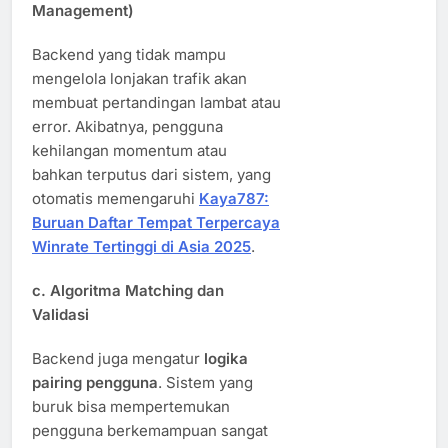
Management)
Backend yang tidak mampu
mengelola lonjakan trafik akan
membuat pertandingan lambat atau
error. Akibatnya, pengguna
kehilangan momentum atau
bahkan terputus dari sistem, yang
otomatis memengaruhi
Kaya787:
Buruan Daftar Tempat Terpercaya
Winrate Tertinggi di Asia 2025
.
c.
Algoritma Matching dan
Validasi
Backend juga mengatur
logika
pairing pengguna
. Sistem yang
buruk bisa mempertemukan
pengguna berkemampuan sangat