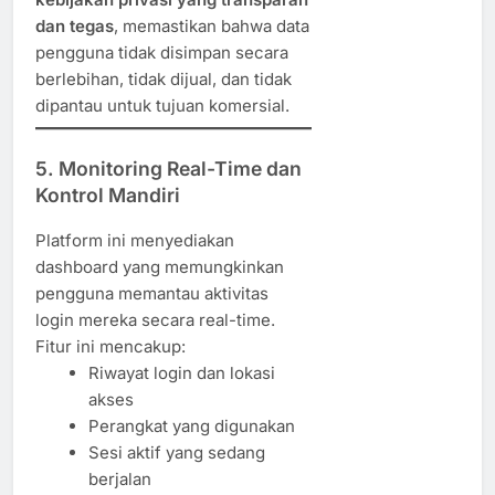
dan tegas
, memastikan bahwa data
pengguna tidak disimpan secara
berlebihan, tidak dijual, dan tidak
dipantau untuk tujuan komersial.
5. Monitoring Real-Time dan
Kontrol Mandiri
Platform ini menyediakan
dashboard yang memungkinkan
pengguna memantau aktivitas
login mereka secara real-time.
Fitur ini mencakup:
Riwayat login dan lokasi
akses
Perangkat yang digunakan
Sesi aktif yang sedang
berjalan