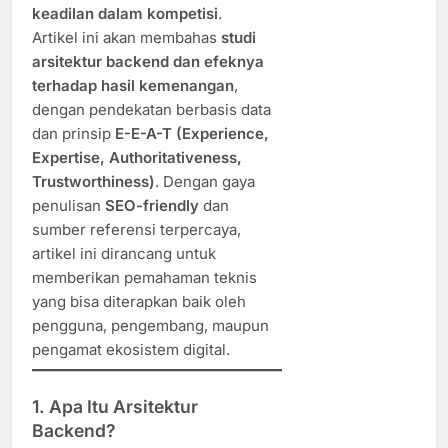
keadilan dalam kompetisi
.
Artikel ini akan membahas
studi
arsitektur backend dan efeknya
terhadap hasil kemenangan
,
dengan pendekatan berbasis data
dan prinsip
E-E-A-T (Experience,
Expertise, Authoritativeness,
Trustworthiness)
. Dengan gaya
penulisan
SEO-friendly
dan
sumber referensi terpercaya,
artikel ini dirancang untuk
memberikan pemahaman teknis
yang bisa diterapkan baik oleh
pengguna, pengembang, maupun
pengamat ekosistem digital.
1. Apa Itu Arsitektur
Backend?