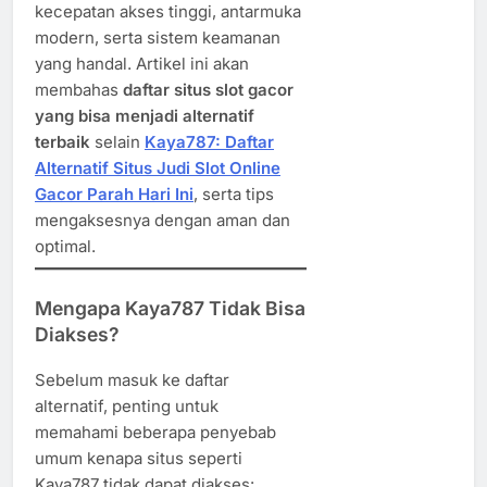
kecepatan akses tinggi, antarmuka
modern, serta sistem keamanan
yang handal. Artikel ini akan
membahas
daftar situs slot gacor
yang bisa menjadi alternatif
terbaik
selain
Kaya787: Daftar
Alternatif Situs Judi Slot Online
Gacor Parah Hari Ini
, serta tips
mengaksesnya dengan aman dan
optimal.
Mengapa Kaya787 Tidak Bisa
Diakses?
Sebelum masuk ke daftar
alternatif, penting untuk
memahami beberapa penyebab
umum kenapa situs seperti
Kaya787 tidak dapat diakses: