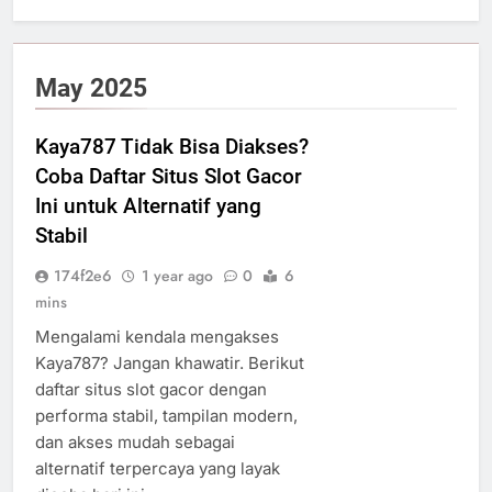
May 2025
Kaya787 Tidak Bisa Diakses?
Coba Daftar Situs Slot Gacor
Ini untuk Alternatif yang
Stabil
174f2e6
1 year ago
0
6
mins
Mengalami kendala mengakses
Kaya787? Jangan khawatir. Berikut
daftar situs slot gacor dengan
performa stabil, tampilan modern,
dan akses mudah sebagai
alternatif terpercaya yang layak