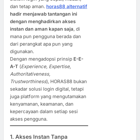
dan tetap aman.
horas88 alternatif
hadir menjawab tantangan ini
dengan menghadirkan akses
instan dan aman kapan saja
, di
mana pun pengguna berada dan
dari perangkat apa pun yang
digunakan.
Dengan mengadopsi prinsip
E-E-
A-T
(
Experience, Expertise,
Authoritativeness,
Trustworthiness
), HORAS88 bukan
sekadar solusi login digital, tetapi
juga platform yang mengutamakan
kenyamanan, keamanan, dan
kepercayaan dalam setiap sesi
akses pengguna.
1. Akses Instan Tanpa