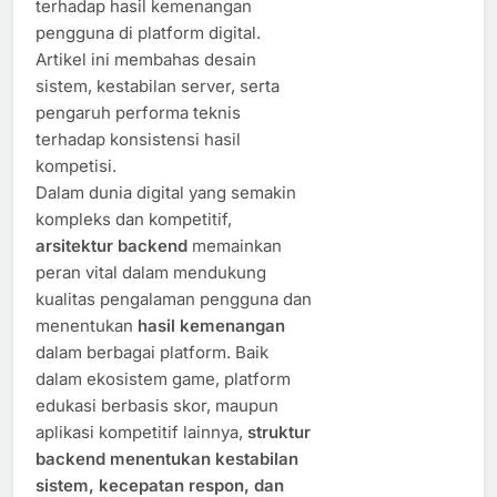
terhadap hasil kemenangan
pengguna di platform digital.
Artikel ini membahas desain
sistem, kestabilan server, serta
pengaruh performa teknis
terhadap konsistensi hasil
kompetisi.
Dalam dunia digital yang semakin
kompleks dan kompetitif,
arsitektur backend
memainkan
peran vital dalam mendukung
kualitas pengalaman pengguna dan
menentukan
hasil kemenangan
dalam berbagai platform. Baik
dalam ekosistem game, platform
edukasi berbasis skor, maupun
aplikasi kompetitif lainnya,
struktur
backend menentukan kestabilan
sistem, kecepatan respon, dan