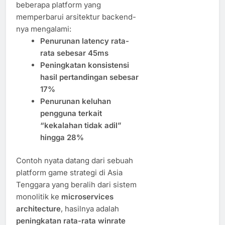
beberapa platform yang
memperbarui arsitektur backend-
nya mengalami:
Penurunan latency rata-
rata sebesar 45ms
Peningkatan konsistensi
hasil pertandingan sebesar
17%
Penurunan keluhan
pengguna terkait
“kekalahan tidak adil”
hingga 28%
Contoh nyata datang dari sebuah
platform game strategi di Asia
Tenggara yang beralih dari sistem
monolitik ke
microservices
architecture
, hasilnya adalah
peningkatan rata-rata winrate