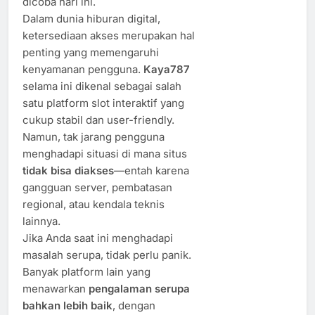
dicoba hari ini.
Dalam dunia hiburan digital,
ketersediaan akses merupakan hal
penting yang memengaruhi
kenyamanan pengguna.
Kaya787
selama ini dikenal sebagai salah
satu platform slot interaktif yang
cukup stabil dan user-friendly.
Namun, tak jarang pengguna
menghadapi situasi di mana situs
tidak bisa diakses
—entah karena
gangguan server, pembatasan
regional, atau kendala teknis
lainnya.
Jika Anda saat ini menghadapi
masalah serupa, tidak perlu panik.
Banyak platform lain yang
menawarkan
pengalaman serupa
bahkan lebih baik
, dengan