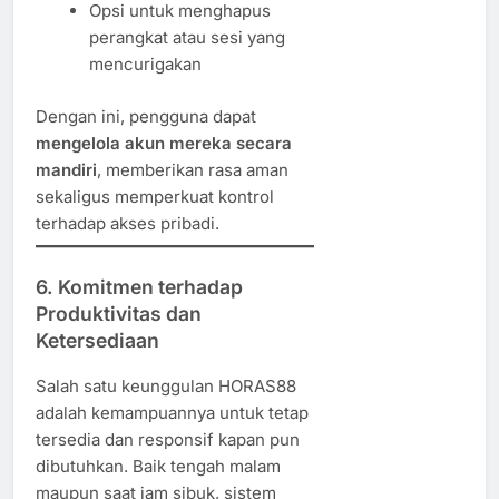
Opsi untuk menghapus
perangkat atau sesi yang
mencurigakan
Dengan ini, pengguna dapat
mengelola akun mereka secara
mandiri
, memberikan rasa aman
sekaligus memperkuat kontrol
terhadap akses pribadi.
6. Komitmen terhadap
Produktivitas dan
Ketersediaan
Salah satu keunggulan HORAS88
adalah kemampuannya untuk tetap
tersedia dan responsif kapan pun
dibutuhkan. Baik tengah malam
maupun saat jam sibuk, sistem