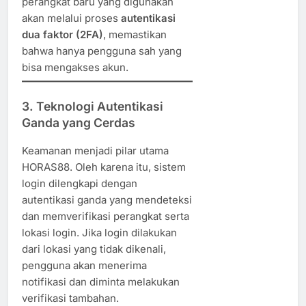
perangkat baru yang digunakan
akan melalui proses
autentikasi
dua faktor (2FA)
, memastikan
bahwa hanya pengguna sah yang
bisa mengakses akun.
3. Teknologi Autentikasi
Ganda yang Cerdas
Keamanan menjadi pilar utama
HORAS88. Oleh karena itu, sistem
login dilengkapi dengan
autentikasi ganda yang mendeteksi
dan memverifikasi perangkat serta
lokasi login. Jika login dilakukan
dari lokasi yang tidak dikenali,
pengguna akan menerima
notifikasi dan diminta melakukan
verifikasi tambahan.