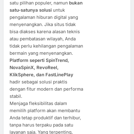
satu pilihan populer, namun
bukan
satu-satunya solusi
untuk
pengalaman hiburan digital yang
menyenangkan. Jika situs tidak
bisa diakses karena alasan teknis
atau pembatasan wilayah, Anda
tidak perlu kehilangan pengalaman
bermain yang menyenangkan.
Platform seperti SpinTrend,
NovaSpinX, RevoReel,
KlikSphere, dan FastLinePlay
hadir sebagai solusi praktis
dengan fitur modern dan performa
stabil.
Menjaga fleksibilitas dalam
memilih platform akan membantu
Anda tetap produktif dan terhibur,
tanpa harus terpaku pada satu
layanan saja. Yang terpenting,