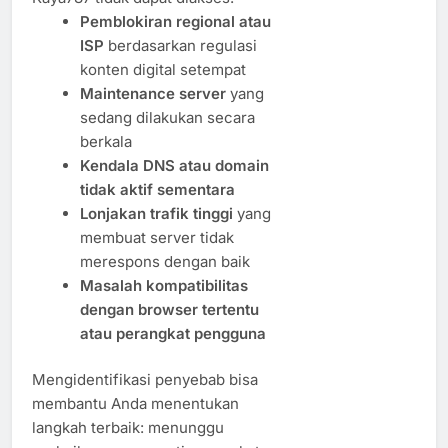
Pemblokiran regional atau
ISP
berdasarkan regulasi
konten digital setempat
Maintenance server
yang
sedang dilakukan secara
berkala
Kendala DNS atau domain
tidak aktif sementara
Lonjakan trafik tinggi
yang
membuat server tidak
merespons dengan baik
Masalah kompatibilitas
dengan browser tertentu
atau perangkat pengguna
Mengidentifikasi penyebab bisa
membantu Anda menentukan
langkah terbaik: menunggu