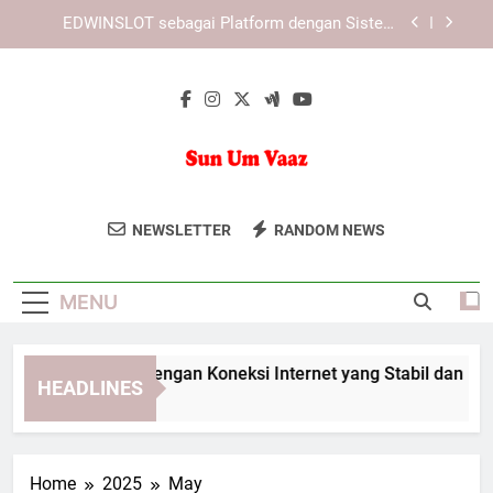
Skip
LEBAH4D sebagai Platform dengan Sistem Akses
to
yang Praktis
content
KAYA787 sebagai Platform dengan Sistem Akses
yang Praktis
LEBAH4D Login dengan Koneksi Internet yang
Stabil dan Lebih Aman
EDWINSLOT sebagai Platform dengan Sistem
Akses yang Praktis
Sun Um Vaaz
Baca Artikel Dan Berita Inspiratif Dari
LEBAH4D sebagai Platform dengan Sistem Akses
NEWSLETTER
RANDOM NEWS
yang Praktis
Sun Um Vaaz. Konten Yang Memberikan
KAYA787 sebagai Platform dengan Sistem Akses
Perspektif Positif Dan Penuh Makna.
yang Praktis
MENU
BAH4D Login dengan Koneksi Internet yang Stabil dan Lebih
HEADLINES
Weeks Ago
Home
2025
May