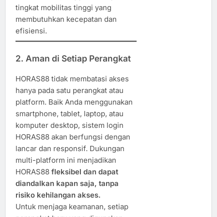
tingkat mobilitas tinggi yang
membutuhkan kecepatan dan
efisiensi.
2. Aman di Setiap Perangkat
HORAS88 tidak membatasi akses
hanya pada satu perangkat atau
platform. Baik Anda menggunakan
smartphone, tablet, laptop, atau
komputer desktop, sistem login
HORAS88 akan berfungsi dengan
lancar dan responsif. Dukungan
multi-platform ini menjadikan
HORAS88
fleksibel dan dapat
diandalkan kapan saja, tanpa
risiko kehilangan akses.
Untuk menjaga keamanan, setiap