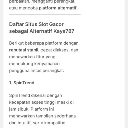
perbaikan, mengganti perangkat,
atau mencoba
platform alternatif
.
Daftar Situs Slot Gacor
sebagai Alternatif Kaya787
Berikut beberapa platform dengan
reputasi stabil
, cepat diakses, dan
menawarkan fitur yang
mendukung kenyamanan
pengguna lintas perangkat:
1.
SpinTrend
SpinTrend dikenal dengan
kecepatan akses tinggi meski di
jam sibuk. Platform ini
menawarkan tampilan sederhana
dan intuitif, serta kompatibel