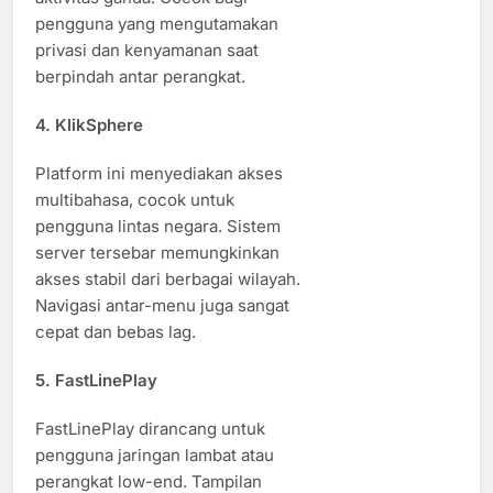
pengguna yang mengutamakan
privasi dan kenyamanan saat
berpindah antar perangkat.
4.
KlikSphere
Platform ini menyediakan akses
multibahasa, cocok untuk
pengguna lintas negara. Sistem
server tersebar memungkinkan
akses stabil dari berbagai wilayah.
Navigasi antar-menu juga sangat
cepat dan bebas lag.
5.
FastLinePlay
FastLinePlay dirancang untuk
pengguna jaringan lambat atau
perangkat low-end. Tampilan