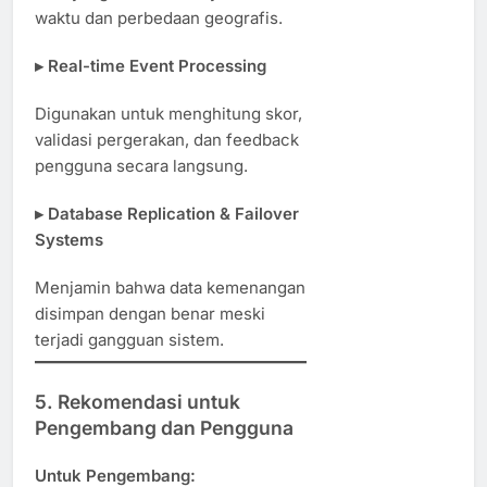
waktu dan perbedaan geografis.
▸
Real-time Event Processing
Digunakan untuk menghitung skor,
validasi pergerakan, dan feedback
pengguna secara langsung.
▸
Database Replication & Failover
Systems
Menjamin bahwa data kemenangan
disimpan dengan benar meski
terjadi gangguan sistem.
5. Rekomendasi untuk
Pengembang dan Pengguna
Untuk Pengembang: