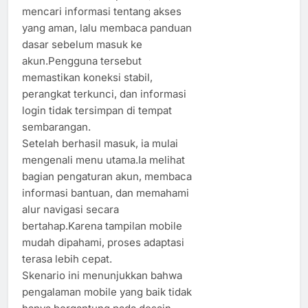
mencari informasi tentang akses
yang aman, lalu membaca panduan
dasar sebelum masuk ke
akun.Pengguna tersebut
memastikan koneksi stabil,
perangkat terkunci, dan informasi
login tidak tersimpan di tempat
sembarangan.
Setelah berhasil masuk, ia mulai
mengenali menu utama.Ia melihat
bagian pengaturan akun, membaca
informasi bantuan, dan memahami
alur navigasi secara
bertahap.Karena tampilan mobile
mudah dipahami, proses adaptasi
terasa lebih cepat.
Skenario ini menunjukkan bahwa
pengalaman mobile yang baik tidak