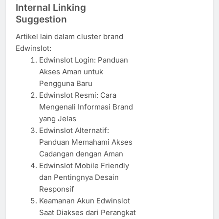
Internal Linking
Suggestion
Artikel lain dalam cluster brand
Edwinslot:
Edwinslot Login: Panduan
Akses Aman untuk
Pengguna Baru
Edwinslot Resmi: Cara
Mengenali Informasi Brand
yang Jelas
Edwinslot Alternatif:
Panduan Memahami Akses
Cadangan dengan Aman
Edwinslot Mobile Friendly
dan Pentingnya Desain
Responsif
Keamanan Akun Edwinslot
Saat Diakses dari Perangkat