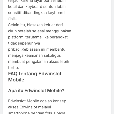
terjadi karena layar ponsel lebih
kecil dan keyboard sentuh lebih
sensitif dibandingkan keyboard
fisik.
Selain itu, biasakan keluar dari
akun setelah selesai menggunakan
platform, terutama jika perangkat
tidak sepenuhnya
pribadi.Kebiasaan ini membantu
menjaga keamanan sekaligus
membuat pengalaman akses lebih
tertib.
FAQ tentang Edwinslot
Mobile
Apa itu Edwinslot Mobile?
Edwinslot Mobile adalah konsep
akses Edwinslot melalui
smartphone dengan fokus pada