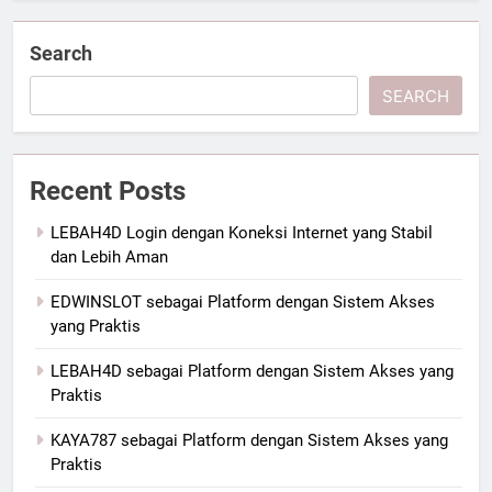
Search
SEARCH
Recent Posts
LEBAH4D Login dengan Koneksi Internet yang Stabil
dan Lebih Aman
EDWINSLOT sebagai Platform dengan Sistem Akses
yang Praktis
LEBAH4D sebagai Platform dengan Sistem Akses yang
Praktis
KAYA787 sebagai Platform dengan Sistem Akses yang
Praktis