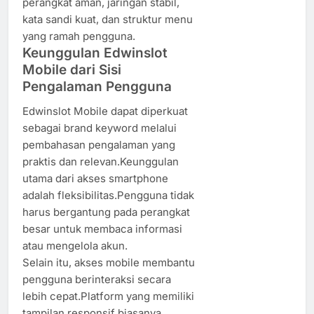
perangkat aman, jaringan stabil,
kata sandi kuat, dan struktur menu
yang ramah pengguna.
Keunggulan Edwinslot
Mobile dari Sisi
Pengalaman Pengguna
Edwinslot Mobile dapat diperkuat
sebagai brand keyword melalui
pembahasan pengalaman yang
praktis dan relevan.Keunggulan
utama dari akses smartphone
adalah fleksibilitas.Pengguna tidak
harus bergantung pada perangkat
besar untuk membaca informasi
atau mengelola akun.
Selain itu, akses mobile membantu
pengguna berinteraksi secara
lebih cepat.Platform yang memiliki
tampilan responsif biasanya