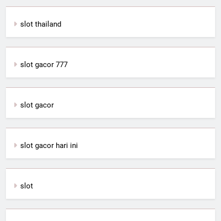
slot thailand
slot gacor 777
slot gacor
slot gacor hari ini
slot