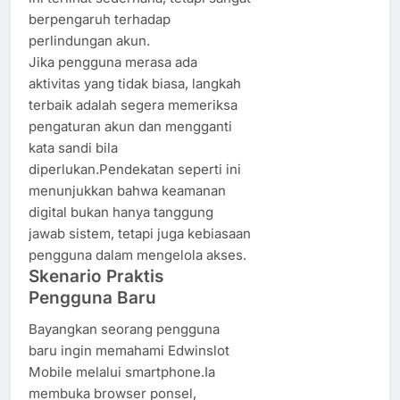
berpengaruh terhadap
perlindungan akun.
Jika pengguna merasa ada
aktivitas yang tidak biasa, langkah
terbaik adalah segera memeriksa
pengaturan akun dan mengganti
kata sandi bila
diperlukan.Pendekatan seperti ini
menunjukkan bahwa keamanan
digital bukan hanya tanggung
jawab sistem, tetapi juga kebiasaan
pengguna dalam mengelola akses.
Skenario Praktis
Pengguna Baru
Bayangkan seorang pengguna
baru ingin memahami Edwinslot
Mobile melalui smartphone.Ia
membuka browser ponsel,