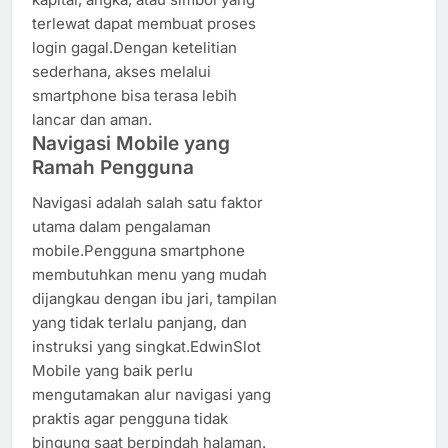
terlewat dapat membuat proses
login gagal.Dengan ketelitian
sederhana, akses melalui
smartphone bisa terasa lebih
lancar dan aman.
Navigasi Mobile yang
Ramah Pengguna
Navigasi adalah salah satu faktor
utama dalam pengalaman
mobile.Pengguna smartphone
membutuhkan menu yang mudah
dijangkau dengan ibu jari, tampilan
yang tidak terlalu panjang, dan
instruksi yang singkat.EdwinSlot
Mobile yang baik perlu
mengutamakan alur navigasi yang
praktis agar pengguna tidak
bingung saat berpindah halaman.