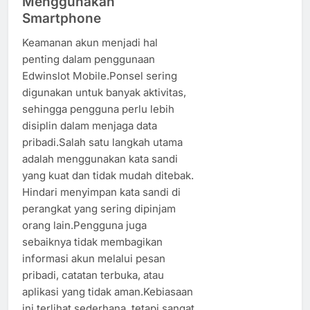
Menggunakan
Smartphone
Keamanan akun menjadi hal
penting dalam penggunaan
Edwinslot Mobile.Ponsel sering
digunakan untuk banyak aktivitas,
sehingga pengguna perlu lebih
disiplin dalam menjaga data
pribadi.Salah satu langkah utama
adalah menggunakan kata sandi
yang kuat dan tidak mudah ditebak.
Hindari menyimpan kata sandi di
perangkat yang sering dipinjam
orang lain.Pengguna juga
sebaiknya tidak membagikan
informasi akun melalui pesan
pribadi, catatan terbuka, atau
aplikasi yang tidak aman.Kebiasaan
ini terlihat sederhana, tetapi sangat