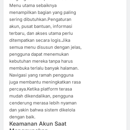
Menu utama sebaiknya
menampilkan bagian yang paling
sering dibutuhkan.Pengaturan
akun, pusat bantuan, informasi
terbaru, dan akses utama perlu
ditempatkan secara logis.Jika
semua menu disusun dengan jelas,
pengguna dapat menemukan
kebutuhan mereka tanpa harus
membuka terlalu banyak halaman.
Navigasi yang ramah pengguna
juga membantu meningkatkan rasa
percaya.Ketika platform terasa
mudah dikendalikan, pengguna
cenderung merasa lebih nyaman
dan yakin bahwa sistem dikelola
dengan baik.
Keamanan Akun Saat