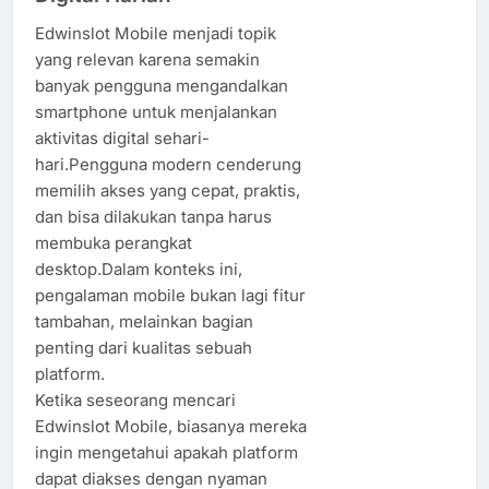
Edwinslot Mobile menjadi topik
yang relevan karena semakin
banyak pengguna mengandalkan
smartphone untuk menjalankan
aktivitas digital sehari-
hari.Pengguna modern cenderung
memilih akses yang cepat, praktis,
dan bisa dilakukan tanpa harus
membuka perangkat
desktop.Dalam konteks ini,
pengalaman mobile bukan lagi fitur
tambahan, melainkan bagian
penting dari kualitas sebuah
platform.
Ketika seseorang mencari
Edwinslot Mobile, biasanya mereka
ingin mengetahui apakah platform
dapat diakses dengan nyaman