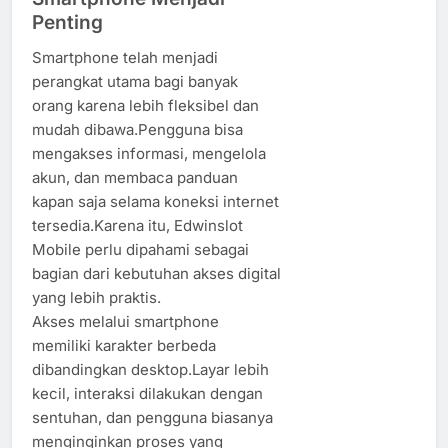
Penting
Smartphone telah menjadi
perangkat utama bagi banyak
orang karena lebih fleksibel dan
mudah dibawa.Pengguna bisa
mengakses informasi, mengelola
akun, dan membaca panduan
kapan saja selama koneksi internet
tersedia.Karena itu, Edwinslot
Mobile perlu dipahami sebagai
bagian dari kebutuhan akses digital
yang lebih praktis.
Akses melalui smartphone
memiliki karakter berbeda
dibandingkan desktop.Layar lebih
kecil, interaksi dilakukan dengan
sentuhan, dan pengguna biasanya
menginginkan proses yang