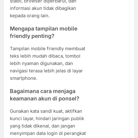
stabil, browser diperbarui, dan
informasi akun tidak dibagikan
kepada orang lain.
Mengapa tampilan mobile
friendly penting?
Tampilan mobile friendly membuat
teks lebih mudah dibaca, tombol
lebih nyaman digunakan, dan
navigasi terasa lebih jelas di layar
smartphone.
Bagaimana cara menjaga
keamanan akun di ponsel?
Gunakan kata sandi kuat, aktifkan
kunci layar, hindari jaringan publik
yang tidak dikenal, dan jangan
menyimpan data login di perangkat