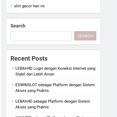
slot gacor hari ini
Search
SEARCH
Recent Posts
LEBAH4D Login dengan Koneksi Internet yang
Stabil dan Lebih Aman
EDWINSLOT sebagai Platform dengan Sistem
Akses yang Praktis
LEBAH4D sebagai Platform dengan Sistem
Akses yang Praktis