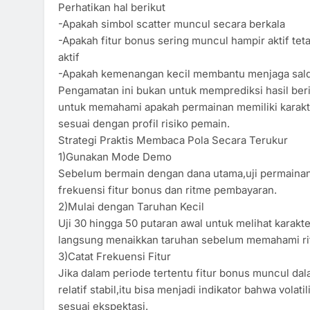
Perhatikan hal berikut
-Apakah simbol scatter muncul secara berkala
-Apakah fitur bonus sering muncul hampir aktif te
aktif
-Apakah kemenangan kecil membantu menjaga saldo
Pengamatan ini bukan untuk memprediksi hasil ber
untuk memahami apakah permainan memiliki karakte
sesuai dengan profil risiko pemain.
Strategi Praktis Membaca Pola Secara Terukur
1)Gunakan Mode Demo
Sebelum bermain dengan dana utama,uji permaina
frekuensi fitur bonus dan ritme pembayaran.
2)Mulai dengan Taruhan Kecil
Uji 30 hingga 50 putaran awal untuk melihat karak
langsung menaikkan taruhan sebelum memahami ri
3)Catat Frekuensi Fitur
Jika dalam periode tertentu fitur bonus muncul dal
relatif stabil,itu bisa menjadi indikator bahwa volati
sesuai ekspektasi.