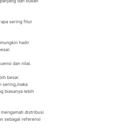
 panjang dan bukan
apa sering fitur
 mungkin hadir
besar.
ensi dan nilai.
bih besar.
h sering,maka
ng biasanya lebih
mengamati distribusi
n sebagai referensi