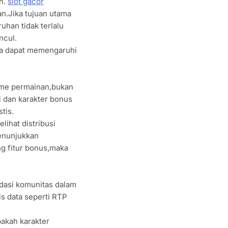
in.
slot gacor
an.Jika tujuan utama
uhan tidak terlalu
ncul.
ma dapat memengaruhi
sme permainan,bukan
i dan karakter bonus
tis.
lihat distribusi
enunjukkan
g fitur bonus,maka
dasi komunitas dalam
s data seperti RTP
pakah karakter