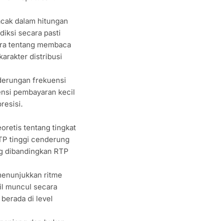
acak dalam hitungan
diksi secara pasti
cara tentang membaca
rakter distribusi
derungan frekuensi
ensi pembayaran kecil
resisi.
retis tentang tingkat
TP tinggi cenderung
ng dibandingkan RTP
menunjukkan ritme
il muncul secara
 berada di level