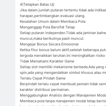
4)Tetapkan Batas Uji
Jika dalam jumlah putaran tertentu tidak ada indikas
harapan,pertimbangkan evaluasi ulang.
Kesalahan Umum dalam Membaca Pola
Menganggap Pola Bersifat Tetap
Setiap putaran independen.Tidak ada jaminan bahwa
muncul,maka berikutnya pasti muncul.
Mengejar Bonus Secara Emosional
Ketika fitur bonus belum aktif,setelah beberapa pu
tergoda menaikkan taruhan.Ini meningkatkan risiko t
Tidak Memahami Karakter Game
Setiap slot memiliki mekanisme berbeda.Ada yang
spin,ada yang mengandalkan simbol khusus atau mul
Terlalu Cepat Pindah Game
Berpindah terlalu cepat membuat pemain tidak s
karakter distribusi permainan.
Menggabungkan Analisis dengan Manajemen Moda
Membaca pola tanpa manajemen modal tetap berisi