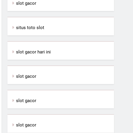
slot gacor
situs toto slot
slot gacor hari ini
slot gacor
slot gacor
slot gacor