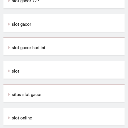
slot gacor 777
slot gacor
slot gacor hari ini
slot
situs slot gacor
slot online