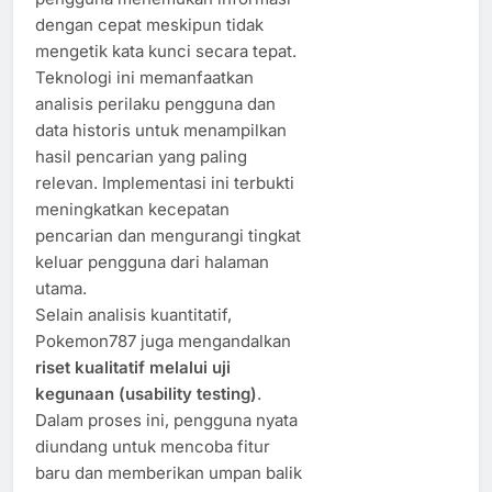
dengan cepat meskipun tidak
mengetik kata kunci secara tepat.
Teknologi ini memanfaatkan
analisis perilaku pengguna dan
data historis untuk menampilkan
hasil pencarian yang paling
relevan. Implementasi ini terbukti
meningkatkan kecepatan
pencarian dan mengurangi tingkat
keluar pengguna dari halaman
utama.
Selain analisis kuantitatif,
Pokemon787 juga mengandalkan
riset kualitatif melalui uji
kegunaan (usability testing)
.
Dalam proses ini, pengguna nyata
diundang untuk mencoba fitur
baru dan memberikan umpan balik