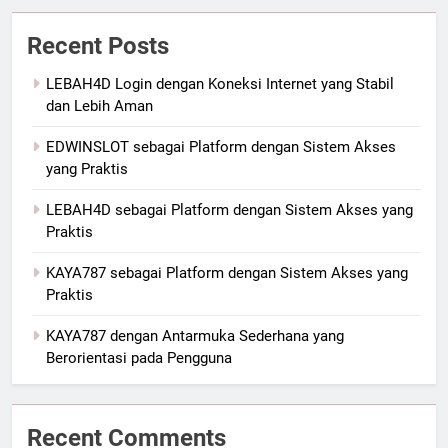
Recent Posts
LEBAH4D Login dengan Koneksi Internet yang Stabil
dan Lebih Aman
EDWINSLOT sebagai Platform dengan Sistem Akses
yang Praktis
LEBAH4D sebagai Platform dengan Sistem Akses yang
Praktis
KAYA787 sebagai Platform dengan Sistem Akses yang
Praktis
KAYA787 dengan Antarmuka Sederhana yang
Berorientasi pada Pengguna
Recent Comments