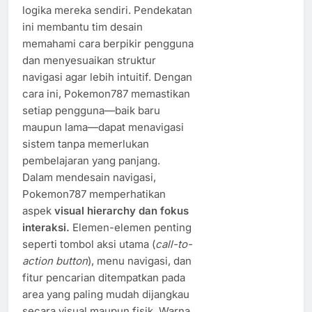
logika mereka sendiri. Pendekatan
ini membantu tim desain
memahami cara berpikir pengguna
dan menyesuaikan struktur
navigasi agar lebih intuitif. Dengan
cara ini, Pokemon787 memastikan
setiap pengguna—baik baru
maupun lama—dapat menavigasi
sistem tanpa memerlukan
pembelajaran yang panjang.
Dalam mendesain navigasi,
Pokemon787 memperhatikan
aspek
visual hierarchy dan fokus
interaksi.
Elemen-elemen penting
seperti tombol aksi utama (
call-to-
action button
), menu navigasi, dan
fitur pencarian ditempatkan pada
area yang paling mudah dijangkau
secara visual maupun fisik. Warna