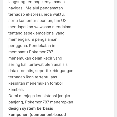
langsung tentang kenyamanan
navigasi. Melalui pengamatan
terhadap ekspresi, jeda waktu,
serta komentar spontan, tim UX
mendapatkan wawasan mendalam
tentang aspek emosional yang
memengaruhi pengalaman
pengguna. Pendekatan ini
membantu Pokemon787
menemukan celah kecil yang
sering kali terlewat oleh analisis
data otomatis, seperti kebingungan
terhadap ikon tertentu atau
kesulitan menemukan tombol
kembali.
Demi menjaga konsistensi jangka
panjang, Pokemon787 menerapkan
design system berbasis
komponen (component-based