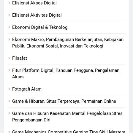
Efisiensi Akses Digital
Efisiensi Aktivitas Digital
Ekonomi Digital & Teknologi
Ekonomi Makro, Pembangunan Berkelanjutan, Kebijakan
Publik, Ekonomi Sosial, Inovasi dan Teknologi
Filsafat
Fitur Platform Digital, Panduan Pengguna, Pengalaman
Akses
Fotografi Alam
Game & Hiburan, Situs Terpercaya, Permainan Online
Game dan Hiburan Kesehatan Mental Pengelolaan Stres
Pengembangan Diri
Game Mechanics Competitive Gaming Tips Skill Mastery