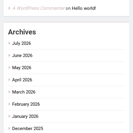
A WordPress Commenter
on
Hello world!
Archives
July 2026
June 2026
May 2026
April 2026
March 2026
February 2026
January 2026
December 2025