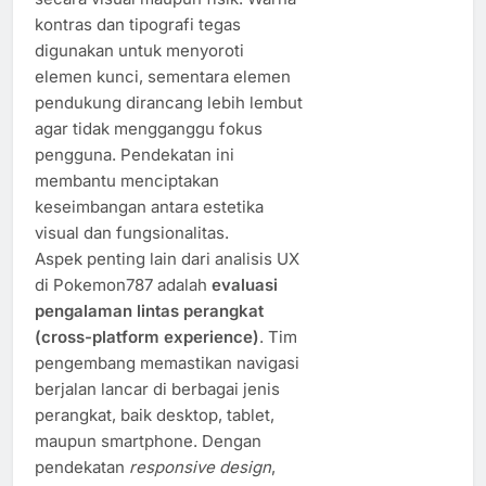
kontras dan tipografi tegas
digunakan untuk menyoroti
elemen kunci, sementara elemen
pendukung dirancang lebih lembut
agar tidak mengganggu fokus
pengguna. Pendekatan ini
membantu menciptakan
keseimbangan antara estetika
visual dan fungsionalitas.
Aspek penting lain dari analisis UX
di Pokemon787 adalah
evaluasi
pengalaman lintas perangkat
(cross-platform experience)
. Tim
pengembang memastikan navigasi
berjalan lancar di berbagai jenis
perangkat, baik desktop, tablet,
maupun smartphone. Dengan
pendekatan
responsive design
,