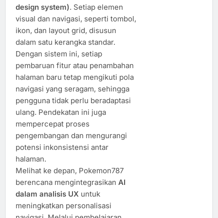
design system)
. Setiap elemen
visual dan navigasi, seperti tombol,
ikon, dan layout grid, disusun
dalam satu kerangka standar.
Dengan sistem ini, setiap
pembaruan fitur atau penambahan
halaman baru tetap mengikuti pola
navigasi yang seragam, sehingga
pengguna tidak perlu beradaptasi
ulang. Pendekatan ini juga
mempercepat proses
pengembangan dan mengurangi
potensi inkonsistensi antar
halaman.
Melihat ke depan, Pokemon787
berencana mengintegrasikan
AI
dalam analisis UX
untuk
meningkatkan personalisasi
navigasi. Melalui pembelajaran