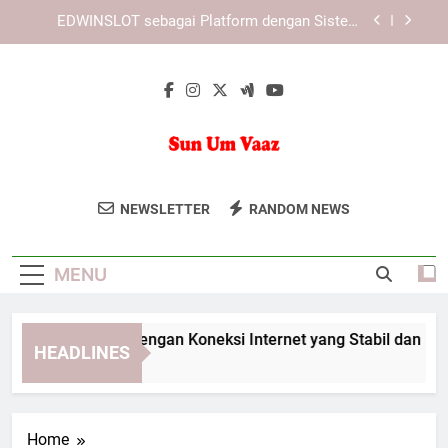
Skip
LEBAH4D sebagai Platform dengan Sistem Akses
to
yang Praktis
content
KAYA787 sebagai Platform dengan Sistem Akses
yang Praktis
LEBAH4D Login dengan Koneksi Internet yang
Stabil dan Lebih Aman
EDWINSLOT sebagai Platform dengan Sistem
Akses yang Praktis
Sun Um Vaaz
Baca Artikel Dan Berita Inspiratif Dari
LEBAH4D sebagai Platform dengan Sistem Akses
NEWSLETTER
RANDOM NEWS
yang Praktis
Sun Um Vaaz. Konten Yang Memberikan
KAYA787 sebagai Platform dengan Sistem Akses
Perspektif Positif Dan Penuh Makna.
yang Praktis
MENU
BAH4D Login dengan Koneksi Internet yang Stabil dan Lebih
HEADLINES
Weeks Ago
Home