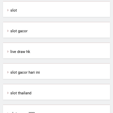
slot
slot gacor
live draw hk
slot gacor hari ini
slot thailand