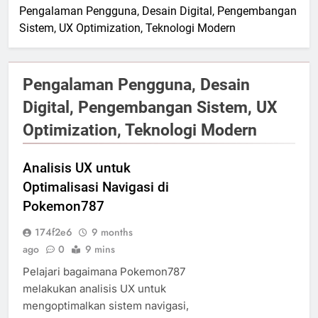
Pengalaman Pengguna, Desain Digital, Pengembangan
Sistem, UX Optimization, Teknologi Modern
Pengalaman Pengguna, Desain
Digital, Pengembangan Sistem, UX
Optimization, Teknologi Modern
Analisis UX untuk
Optimalisasi Navigasi di
Pokemon787
174f2e6
9 months
ago
0
9 mins
Pelajari bagaimana Pokemon787
melakukan analisis UX untuk
mengoptimalkan sistem navigasi,