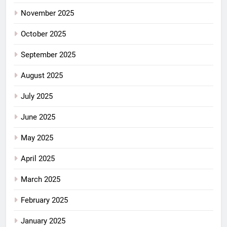
November 2025
October 2025
September 2025
August 2025
July 2025
June 2025
May 2025
April 2025
March 2025
February 2025
January 2025