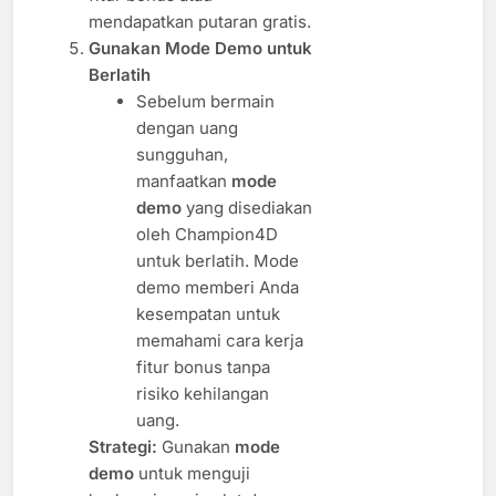
mendapatkan putaran gratis.
Gunakan Mode Demo untuk
Berlatih
Sebelum bermain
dengan uang
sungguhan,
manfaatkan
mode
demo
yang disediakan
oleh Champion4D
untuk berlatih. Mode
demo memberi Anda
kesempatan untuk
memahami cara kerja
fitur bonus tanpa
risiko kehilangan
uang.
Strategi:
Gunakan
mode
demo
untuk menguji