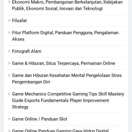
Ekonomi Makro, Pembangunan Berkelanjutan, Kebijakan
Publik, Ekonomi Sosial, Inovasi dan Teknologi
Filsafat
Fitur Platform Digital, Panduan Pengguna, Pengalaman
Akses
Fotografi Alam
Game & Hiburan, Situs Terpercaya, Permainan Online
Game dan Hiburan Kesehatan Mental Pengelolaan Stres
Pengembangan Diri
Game Mechanics Competitive Gaming Tips Skill Mastery
Guide Esports Fundamentals Player Improvement
Strategy
Game Online / Panduan Slot
Game Online Panduan Gaming Gaya Hidup Digital