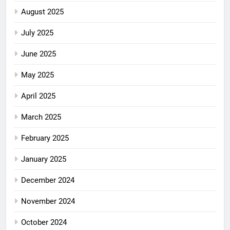
August 2025
July 2025
June 2025
May 2025
April 2025
March 2025
February 2025
January 2025
December 2024
November 2024
October 2024