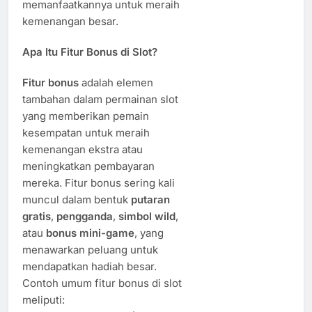
memanfaatkannya untuk meraih
kemenangan besar.
Apa Itu Fitur Bonus di Slot?
Fitur bonus
adalah elemen
tambahan dalam permainan slot
yang memberikan pemain
kesempatan untuk meraih
kemenangan ekstra atau
meningkatkan pembayaran
mereka. Fitur bonus sering kali
muncul dalam bentuk
putaran
gratis
,
pengganda
,
simbol wild
,
atau
bonus mini-game
, yang
menawarkan peluang untuk
mendapatkan hadiah besar.
Contoh umum fitur bonus di slot
meliputi: