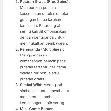
Putaran Gratis (Free Spins):
Memberikan pemain
kesempatan untuk memutar
gulungan tanpa taruhan
tambahan. Putaran gratis
sering kali dikombinasikan
dengan pengganda untuk
meningkatkan pembayaran.
Pengganda (Multipliers):
Menggandakan
kemenangan pemain pada
putaran tertentu, terutama
dalam fitur bonus atau
putaran gratis.
Simbol Wild:
Mengganti
simbol lain untuk membantu
membentuk kombinasi
kemenangan lebih sering.
Mini-Game Bonus: