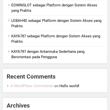
EDWINSLOT sebagai Platform dengan Sistem Akses
yang Praktis
LEBAH4D sebagai Platform dengan Sistem Akses yang
Praktis
KAYA787 sebagai Platform dengan Sistem Akses yang
Praktis
KAYA787 dengan Antarmuka Sederhana yang
Berorientasi pada Pengguna
Recent Comments
A WordPress Commenter
on
Hello world!
Archives