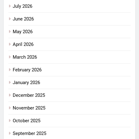
July 2026
June 2026
May 2026
April 2026
March 2026
February 2026
January 2026
December 2025
November 2025
October 2025
September 2025