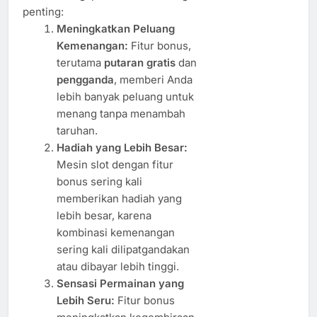
penting:
Meningkatkan Peluang
Kemenangan:
Fitur bonus,
terutama
putaran gratis
dan
pengganda
, memberi Anda
lebih banyak peluang untuk
menang tanpa menambah
taruhan.
Hadiah yang Lebih Besar:
Mesin slot dengan fitur
bonus sering kali
memberikan hadiah yang
lebih besar, karena
kombinasi kemenangan
sering kali dilipatgandakan
atau dibayar lebih tinggi.
Sensasi Permainan yang
Lebih Seru:
Fitur bonus