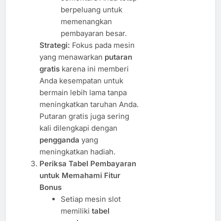
berpeluang untuk
memenangkan
pembayaran besar.
Strategi:
Fokus pada mesin
yang menawarkan
putaran
gratis
karena ini memberi
Anda kesempatan untuk
bermain lebih lama tanpa
meningkatkan taruhan Anda.
Putaran gratis juga sering
kali dilengkapi dengan
pengganda
yang
meningkatkan hadiah.
Periksa Tabel Pembayaran
untuk Memahami Fitur
Bonus
Setiap mesin slot
memiliki
tabel