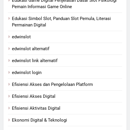
Edukasi Game Digital Penjelasan Dasar Slot Psikologi
Pemain Informasi Game Online
Edukasi Simbol Slot, Panduan Slot Pemula, Literasi
Permainan Digital
edwinslot
edwinslot alternatif
edwinslot link alternatif
edwinslot login
Efisiensi Akses dan Pengelolaan Platform
Efisiensi Akses Digital
Efisiensi Aktivitas Digital
Ekonomi Digital & Teknologi