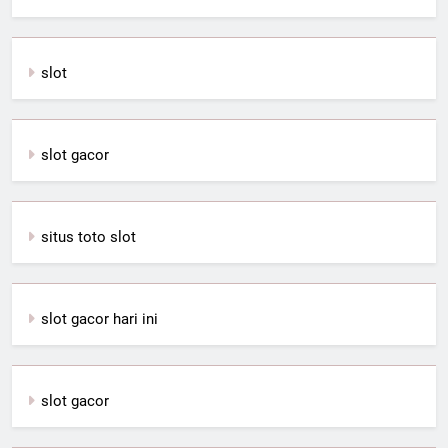
slot
slot gacor
situs toto slot
slot gacor hari ini
slot gacor