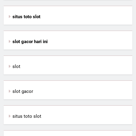
situs toto slot
slot gacor hari ini
slot
slot gacor
situs toto slot