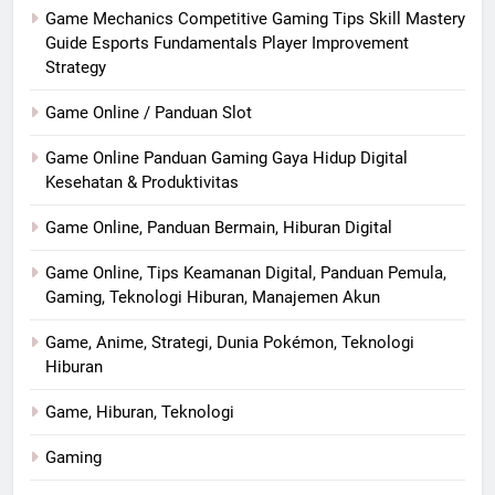
Game Mechanics Competitive Gaming Tips Skill Mastery
Guide Esports Fundamentals Player Improvement
Strategy
Game Online / Panduan Slot
Game Online Panduan Gaming Gaya Hidup Digital
Kesehatan & Produktivitas
Game Online, Panduan Bermain, Hiburan Digital
Game Online, Tips Keamanan Digital, Panduan Pemula,
Gaming, Teknologi Hiburan, Manajemen Akun
Game, Anime, Strategi, Dunia Pokémon, Teknologi
Hiburan
Game, Hiburan, Teknologi
Gaming