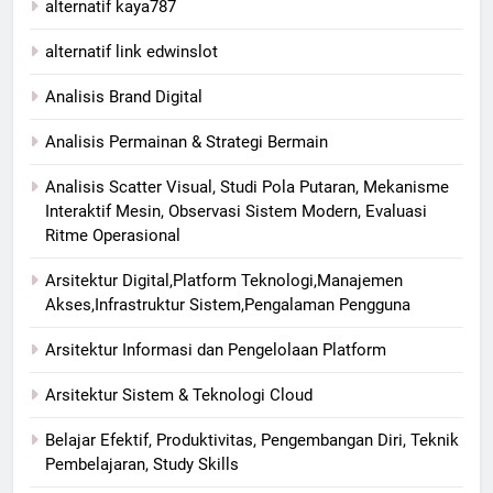
alternatif kaya787
alternatif link edwinslot
Analisis Brand Digital
Analisis Permainan & Strategi Bermain
Analisis Scatter Visual, Studi Pola Putaran, Mekanisme
Interaktif Mesin, Observasi Sistem Modern, Evaluasi
Ritme Operasional
Arsitektur Digital,Platform Teknologi,Manajemen
Akses,Infrastruktur Sistem,Pengalaman Pengguna
Arsitektur Informasi dan Pengelolaan Platform
Arsitektur Sistem & Teknologi Cloud
Belajar Efektif, Produktivitas, Pengembangan Diri, Teknik
Pembelajaran, Study Skills