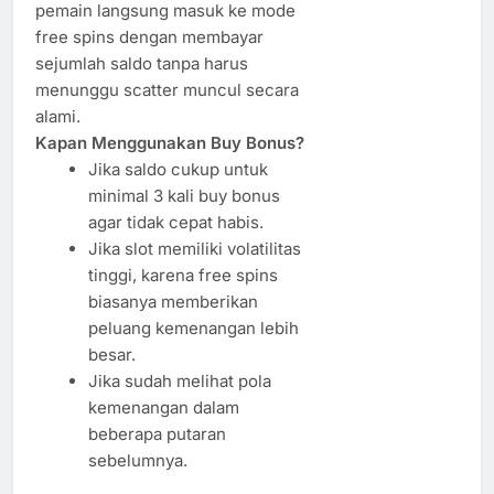
pemain langsung masuk ke mode
free spins dengan membayar
sejumlah saldo tanpa harus
menunggu scatter muncul secara
alami.
Kapan Menggunakan Buy Bonus?
Jika saldo cukup untuk
minimal 3 kali buy bonus
agar tidak cepat habis.
Jika slot memiliki volatilitas
tinggi, karena free spins
biasanya memberikan
peluang kemenangan lebih
besar.
Jika sudah melihat pola
kemenangan dalam
beberapa putaran
sebelumnya.