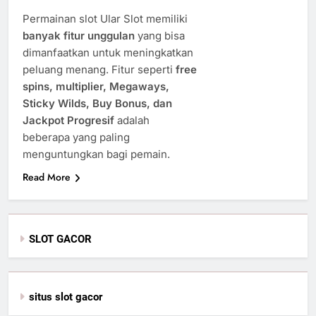
Permainan slot Ular Slot memiliki
banyak fitur unggulan
yang bisa
dimanfaatkan untuk meningkatkan
peluang menang. Fitur seperti
free
spins, multiplier, Megaways,
Sticky Wilds, Buy Bonus, dan
Jackpot Progresif
adalah
beberapa yang paling
menguntungkan bagi pemain.
Read More
SLOT GACOR
situs slot gacor