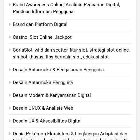
Brand Awareness Online, Analisis Pencarian Digital,
Panduan Informasi Pengguna
Brand dan Platform Digital
Casino, Slot Online, Jackpot
CorlaSlot, wild dan scatter, fitur slot, strategi slot online,
simbol khusus, tips bermain slot, edukasi slot
Desain Antarmuka & Pengalaman Pengguna
Desain Antarmuka Pengguna
Desain Modern & Kenyamanan Digital
Desain UI/UX & Analisis Web
Desain UX & Aksesibilitas Digital
Dunia Pokémon Ekosistem & Lingkungan Adaptasi dan