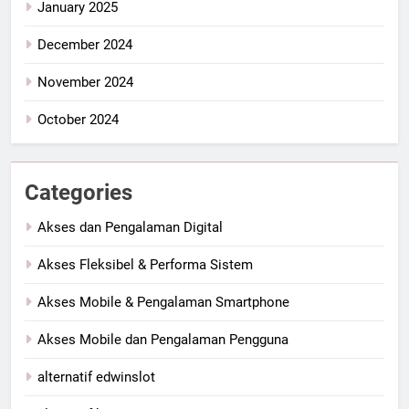
January 2025
December 2024
November 2024
October 2024
Categories
Akses dan Pengalaman Digital
Akses Fleksibel & Performa Sistem
Akses Mobile & Pengalaman Smartphone
Akses Mobile dan Pengalaman Pengguna
alternatif edwinslot