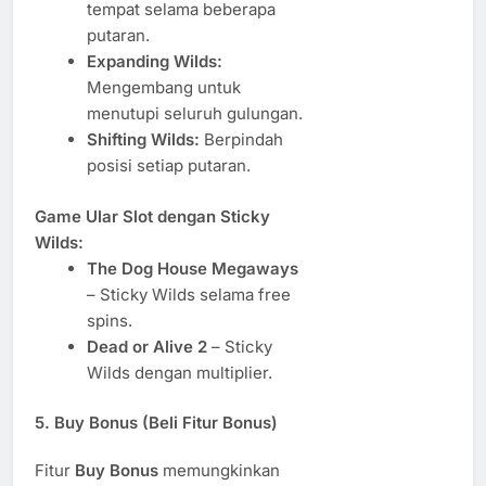
tempat selama beberapa
putaran.
Expanding Wilds:
Mengembang untuk
menutupi seluruh gulungan.
Shifting Wilds:
Berpindah
posisi setiap putaran.
Game Ular Slot dengan Sticky
Wilds:
The Dog House Megaways
– Sticky Wilds selama free
spins.
Dead or Alive 2
– Sticky
Wilds dengan multiplier.
5. Buy Bonus (Beli Fitur Bonus)
Fitur
Buy Bonus
memungkinkan