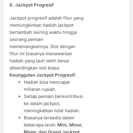
6. Jackpot Progresif
Jackpot progresif adalah fitur yang
memungkinkan hadiah jackpot
bertambah seiring waktu hingga
seorang pemain
memenangkannya. Slot dengan
fitur ini biasanya menawarkan
hadiah yang jauh lebih besar
dibandingkan slot biasa.
Keunggulan Jackpot Progresif:
Hadiah bisa mencapai
miliaran rupiah.
Setiap pemain berkontribusi
ke dalam jackpot,
meningkatkan total hadiah.
Biasanya tersedia dalam
beberapa level:
Mini, Minor,
Major, dan Grand Jackpot
.