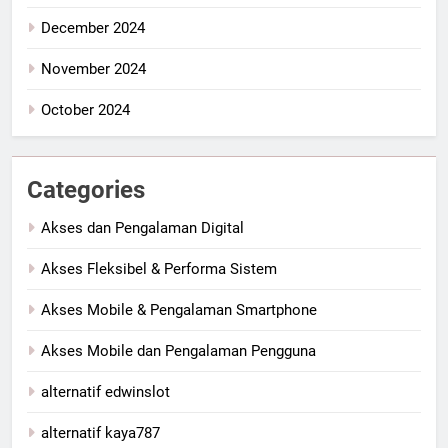
December 2024
November 2024
October 2024
Categories
Akses dan Pengalaman Digital
Akses Fleksibel & Performa Sistem
Akses Mobile & Pengalaman Smartphone
Akses Mobile dan Pengalaman Pengguna
alternatif edwinslot
alternatif kaya787