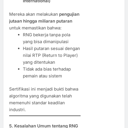
International)
Mereka akan melakukan
pengujian
jutaan hingga miliaran putaran
untuk memastikan bahwa:
RNG bekerja tanpa pola
yang bisa dimanipulasi
Hasil putaran sesuai dengan
nilai RTP (Return to Player)
yang ditentukan
Tidak ada bias terhadap
pemain atau sistem
Sertifikasi ini menjadi bukti bahwa
algoritma yang digunakan telah
memenuhi standar keadilan
industri.
5.
Kesalahan Umum tentang RNG