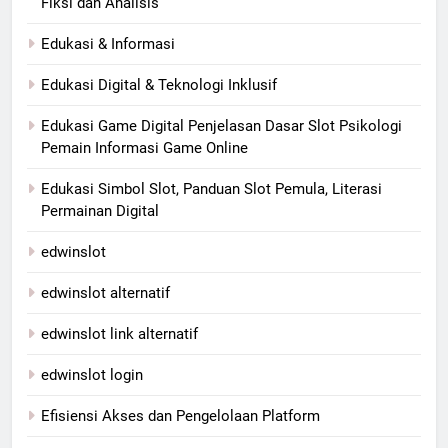
Fiksi dan Analisis
Edukasi & Informasi
Edukasi Digital & Teknologi Inklusif
Edukasi Game Digital Penjelasan Dasar Slot Psikologi
Pemain Informasi Game Online
Edukasi Simbol Slot, Panduan Slot Pemula, Literasi
Permainan Digital
edwinslot
edwinslot alternatif
edwinslot link alternatif
edwinslot login
Efisiensi Akses dan Pengelolaan Platform