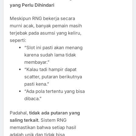
yang Perlu Dihindari
Meskipun RNG bekerja secara
murni acak, banyak pemain masih
terjebak pada asumsi yang keliru,
seperti:
“Slot ini pasti akan menang
karena sudah lama tidak
membayar.”
“Kalau tadi hampir dapat
scatter, putaran berikutnya
pasti kena.”
“Ada pola tertentu yang bisa
dibaca.”
Padahal,
tidak ada putaran yang
saling terkait
. Sistem RNG
memastikan bahwa setiap hasil
adalah unik dan tidak bisa