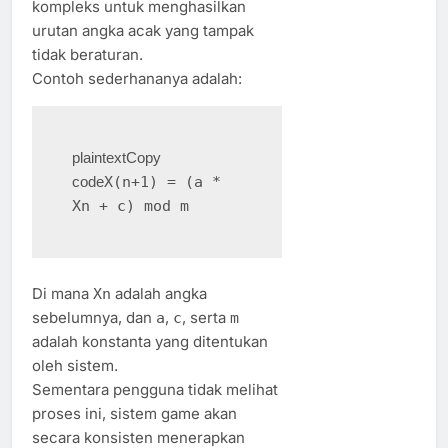
kompleks untuk menghasilkan
urutan angka acak yang tampak
tidak beraturan.
Contoh sederhananya adalah:
plaintextCopy 
code
X(n+1) = (a * 
Di mana
adalah angka
Xn
sebelumnya, dan
,
, serta
a
c
m
adalah konstanta yang ditentukan
oleh sistem.
Sementara pengguna tidak melihat
proses ini, sistem game akan
secara konsisten menerapkan