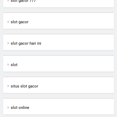
slot gacor 777
slot gacor
slot gacor hari ini
slot
situs slot gacor
slot online