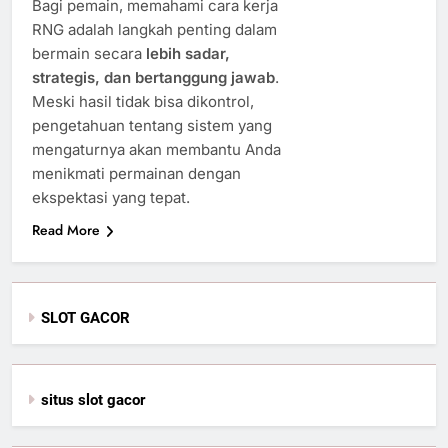
Bagi pemain, memahami cara kerja
RNG adalah langkah penting dalam
bermain secara
lebih sadar,
strategis, dan bertanggung jawab
.
Meski hasil tidak bisa dikontrol,
pengetahuan tentang sistem yang
mengaturnya akan membantu Anda
menikmati permainan dengan
ekspektasi yang tepat.
Read More
SLOT GACOR
situs slot gacor