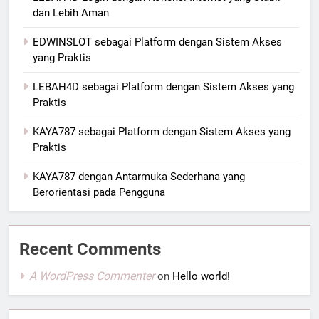
dan Lebih Aman
EDWINSLOT sebagai Platform dengan Sistem Akses
yang Praktis
LEBAH4D sebagai Platform dengan Sistem Akses yang
Praktis
KAYA787 sebagai Platform dengan Sistem Akses yang
Praktis
KAYA787 dengan Antarmuka Sederhana yang
Berorientasi pada Pengguna
Recent Comments
A WordPress Commenter
on
Hello world!