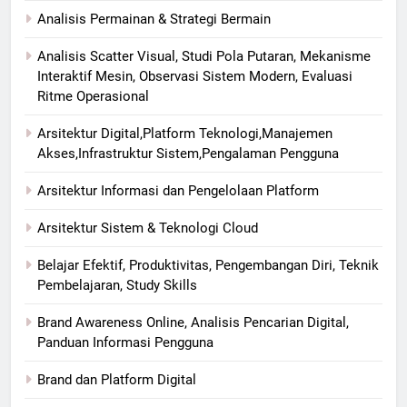
Analisis Permainan & Strategi Bermain
Analisis Scatter Visual, Studi Pola Putaran, Mekanisme
Interaktif Mesin, Observasi Sistem Modern, Evaluasi
Ritme Operasional
Arsitektur Digital,Platform Teknologi,Manajemen
Akses,Infrastruktur Sistem,Pengalaman Pengguna
Arsitektur Informasi dan Pengelolaan Platform
Arsitektur Sistem & Teknologi Cloud
Belajar Efektif, Produktivitas, Pengembangan Diri, Teknik
Pembelajaran, Study Skills
Brand Awareness Online, Analisis Pencarian Digital,
Panduan Informasi Pengguna
Brand dan Platform Digital