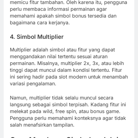
memicu fitur tambahan. Oleh karena itu, pengguna
perlu membaca informasi permainan agar
memahami apakah simbol bonus tersedia dan
bagaimana cara kerjanya.
4. Simbol Multiplier
Multiplier adalah simbol atau fitur yang dapat
menggandakan nilai tertentu sesuai aturan
permainan. Misalnya, multiplier 2x, 3x, atau lebih
tinggi dapat muncul dalam kondisi tertentu. Fitur
ini sering hadir pada slot modern untuk menambah
variasi pengalaman.
Namun, multiplier tidak selalu muncul secara
langsung sebagai simbol terpisah. Kadang fitur ini
melekat pada wild, free spin, atau bonus game.
Pengguna perlu memahami konteksnya agar tidak
salah menafsirkan tampilan.