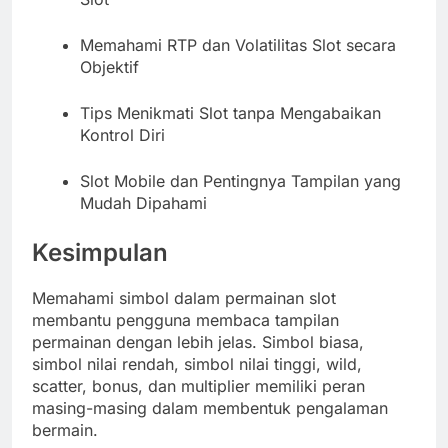
Memahami RTP dan Volatilitas Slot secara
Objektif
Tips Menikmati Slot tanpa Mengabaikan
Kontrol Diri
Slot Mobile dan Pentingnya Tampilan yang
Mudah Dipahami
Kesimpulan
Memahami simbol dalam permainan slot
membantu pengguna membaca tampilan
permainan dengan lebih jelas. Simbol biasa,
simbol nilai rendah, simbol nilai tinggi, wild,
scatter, bonus, dan multiplier memiliki peran
masing-masing dalam membentuk pengalaman
bermain.