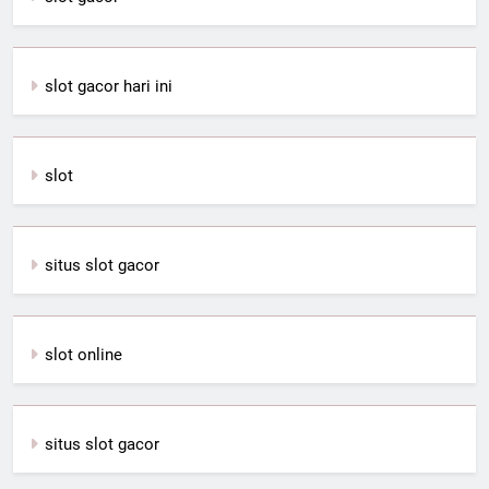
slot gacor hari ini
slot
situs slot gacor
slot online
situs slot gacor