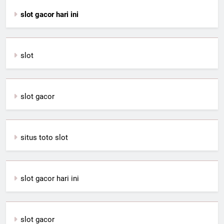
slot gacor hari ini
slot
slot gacor
situs toto slot
slot gacor hari ini
slot gacor