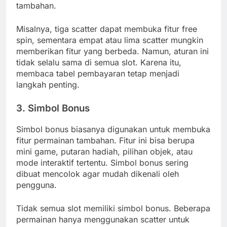
tambahan.
Misalnya, tiga scatter dapat membuka fitur free
spin, sementara empat atau lima scatter mungkin
memberikan fitur yang berbeda. Namun, aturan ini
tidak selalu sama di semua slot. Karena itu,
membaca tabel pembayaran tetap menjadi
langkah penting.
3. Simbol Bonus
Simbol bonus biasanya digunakan untuk membuka
fitur permainan tambahan. Fitur ini bisa berupa
mini game, putaran hadiah, pilihan objek, atau
mode interaktif tertentu. Simbol bonus sering
dibuat mencolok agar mudah dikenali oleh
pengguna.
Tidak semua slot memiliki simbol bonus. Beberapa
permainan hanya menggunakan scatter untuk