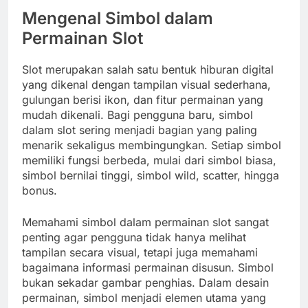
Mengenal Simbol dalam
Permainan Slot
Slot merupakan salah satu bentuk hiburan digital
yang dikenal dengan tampilan visual sederhana,
gulungan berisi ikon, dan fitur permainan yang
mudah dikenali. Bagi pengguna baru, simbol
dalam slot sering menjadi bagian yang paling
menarik sekaligus membingungkan. Setiap simbol
memiliki fungsi berbeda, mulai dari simbol biasa,
simbol bernilai tinggi, simbol wild, scatter, hingga
bonus.
Memahami simbol dalam permainan slot sangat
penting agar pengguna tidak hanya melihat
tampilan secara visual, tetapi juga memahami
bagaimana informasi permainan disusun. Simbol
bukan sekadar gambar penghias. Dalam desain
permainan, simbol menjadi elemen utama yang