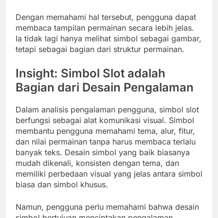
Dengan memahami hal tersebut, pengguna dapat
membaca tampilan permainan secara lebih jelas.
Ia tidak lagi hanya melihat simbol sebagai gambar,
tetapi sebagai bagian dari struktur permainan.
Insight: Simbol Slot adalah
Bagian dari Desain Pengalaman
Dalam analisis pengalaman pengguna, simbol slot
berfungsi sebagai alat komunikasi visual. Simbol
membantu pengguna memahami tema, alur, fitur,
dan nilai permainan tanpa harus membaca terlalu
banyak teks. Desain simbol yang baik biasanya
mudah dikenali, konsisten dengan tema, dan
memiliki perbedaan visual yang jelas antara simbol
biasa dan simbol khusus.
Namun, pengguna perlu memahami bahwa desain
simbol bertujuan menciptakan pengalaman