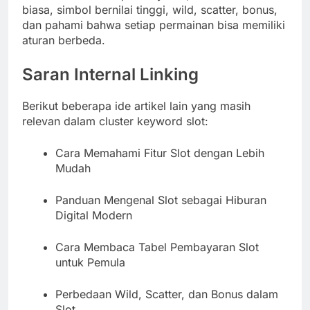
biasa, simbol bernilai tinggi, wild, scatter, bonus,
dan pahami bahwa setiap permainan bisa memiliki
aturan berbeda.
Saran Internal Linking
Berikut beberapa ide artikel lain yang masih
relevan dalam cluster keyword slot:
Cara Memahami Fitur Slot dengan Lebih
Mudah
Panduan Mengenal Slot sebagai Hiburan
Digital Modern
Cara Membaca Tabel Pembayaran Slot
untuk Pemula
Perbedaan Wild, Scatter, dan Bonus dalam
Slot