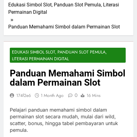
Edukasi Simbol Slot, Panduan Slot Pemula, Literasi
Permainan Digital
Panduan Memahami Simbol dalam Permainan Slot
EDUKASI SIMBOL SLOT, PANDUAN SLOT PEMULA,
LITERASI PERMAINAN DIGITAL
Panduan Memahami Simbol
dalam Permainan Slot
0
174f2e6
1 Month Ago
16 Mins
Pelajari panduan memahami simbol dalam
permainan slot secara mudah, mulai dari wild,
scatter, bonus, hingga tabel pembayaran untuk
pemula.