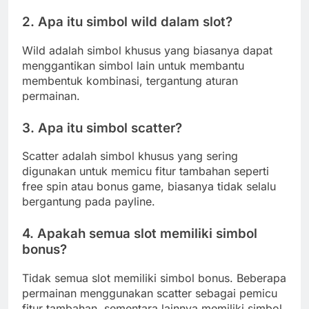
2. Apa itu simbol wild dalam slot?
Wild adalah simbol khusus yang biasanya dapat
menggantikan simbol lain untuk membantu
membentuk kombinasi, tergantung aturan
permainan.
3. Apa itu simbol scatter?
Scatter adalah simbol khusus yang sering
digunakan untuk memicu fitur tambahan seperti
free spin atau bonus game, biasanya tidak selalu
bergantung pada payline.
4. Apakah semua slot memiliki simbol
bonus?
Tidak semua slot memiliki simbol bonus. Beberapa
permainan menggunakan scatter sebagai pemicu
fitur tambahan, sementara lainnya memiliki simbol