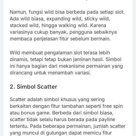
Namun, fungsi wild bisa berbeda pada setiap slot.
Ada wild biasa, expanding wild, sticky wild,
stacked wild, hingga walking wild. Karena
variasinya cukup banyak, pengguna sebaiknya
membaca penjelasan fitur sebelum bermain.
Wild membuat pengalaman slot terasa lebih
dinamis, tetapi tetap bukan jaminan hasil. Simbol
ini hanya bagian dari mekanisme permainan yang
dirancang untuk menambah variasi.
2. Simbol Scatter
Scatter adalah simbol khusus yang sering
berkaitan dengan fitur tambahan seperti free spin
atau bonus game. Berbeda dari simbol biasa,
scatter tidak selalu harus berada pada payline
tertentu. Pada beberapa permainan, jumlah scatter
yang muncul di gulungan dapat memicu fitur