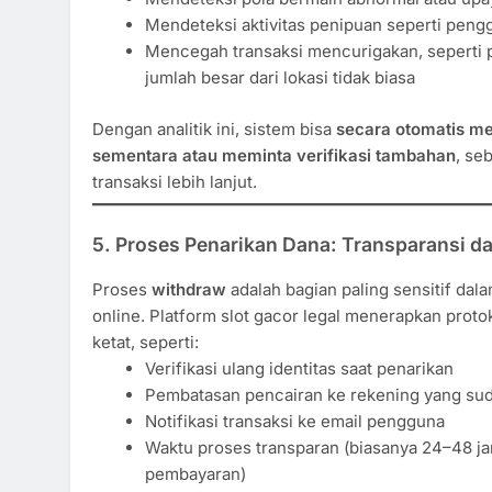
Mendeteksi aktivitas penipuan seperti peng
Mencegah transaksi mencurigakan, seperti 
jumlah besar dari lokasi tidak biasa
Dengan analitik ini, sistem bisa
secara otomatis m
sementara atau meminta verifikasi tambahan
, se
transaksi lebih lanjut.
5. Proses Penarikan Dana: Transparansi 
Proses
withdraw
adalah bagian paling sensitif dal
online. Platform slot gacor legal menerapkan prot
ketat, seperti:
Verifikasi ulang identitas saat penarikan
Pembatasan pencairan ke rekening yang suda
Notifikasi transaksi ke email pengguna
Waktu proses transparan (biasanya 24–48 j
pembayaran)