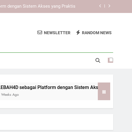
rm dengan Sistem Akses yang Praktis
rm dengan Sistem Akses yang Praktis
orm dengan Sistem Akses yang Praktis
NEWSLETTER
RANDOM NEWS
 Internet yang Stabil dan Lebih Aman
ikan Perspektif Positif Dan Penuh Makna.
rm dengan Sistem Akses yang Praktis
rm dengan Sistem Akses yang Praktis
orm dengan Sistem Akses yang Praktis
gai Platform dengan Sistem Akses yang Praktis
KAYA7
3 Weeks