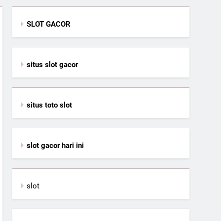
SLOT GACOR
situs slot gacor
situs toto slot
slot gacor hari ini
slot