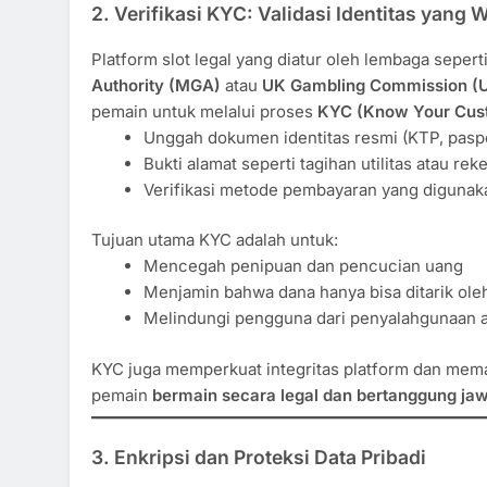
2. Verifikasi KYC: Validasi Identitas yang W
Platform slot legal yang diatur oleh lembaga sepert
Authority (MGA)
atau
UK Gambling Commission (
pemain untuk melalui proses
KYC (Know Your Cus
Unggah dokumen identitas resmi (KTP, pasp
Bukti alamat seperti tagihan utilitas atau rek
Verifikasi metode pembayaran yang digunak
Tujuan utama KYC adalah untuk:
Mencegah penipuan dan pencucian uang
Menjamin bahwa dana hanya bisa ditarik oleh
Melindungi pengguna dari penyalahgunaan ak
KYC juga memperkuat integritas platform dan me
pemain
bermain secara legal dan bertanggung ja
3. Enkripsi dan Proteksi Data Pribadi