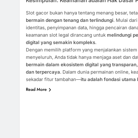
Kesimpulan: Keamanan adalah Hak Dasar Pe
Slot gacor bukan hanya tentang menang besar, teta
bermain dengan tenang dan terlindungi
. Mulai dari
identitas, penyimpanan data, hingga pencairan dana
keamanan slot legal dirancang untuk
melindungi p
digital yang semakin kompleks
.
Dengan memilih platform yang menjalankan siste
menyeluruh, Anda tidak hanya menjaga aset dan dat
bermain dalam ekosistem digital yang transparan
dan terpercaya
. Dalam dunia permainan online, k
sekadar fitur tambahan—
itu adalah fondasi utama
Read More