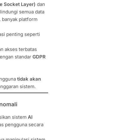
e Socket Layer)
dan
lindungi semua data
, banyak platform
i penting seperti
n akses terbatas
dengan standar
GDPR
pengguna
tidak akan
langgaran sistem.
Anomali
asikan sistem
AI
as pengguna secara
ya manipulasi sistem