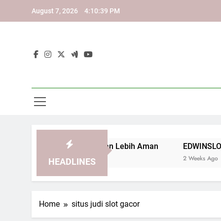
Skip
August 7, 2026
4:10:40 PM
to
content
Sun
Baca Artik
net yang Stabil dan Lebih Aman
EDWINSLOT sebagai Pla
2 Weeks Ago
HEADLINES
Home
situs judi slot gacor