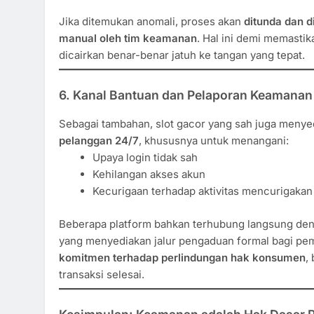
Jika ditemukan anomali, proses akan
ditunda dan d
manual oleh tim keamanan
. Hal ini demi memasti
dicairkan benar-benar jatuh ke tangan yang tepat.
6. Kanal Bantuan dan Pelaporan Keamanan
Sebagai tambahan, slot gacor yang sah juga meny
pelanggan 24/7
, khususnya untuk menangani:
Upaya login tidak sah
Kehilangan akses akun
Kecurigaan terhadap aktivitas mencurigakan
Beberapa platform bahkan terhubung langsung de
yang menyediakan jalur pengaduan formal bagi pem
komitmen terhadap perlindungan hak konsumen
,
transaksi selesai.