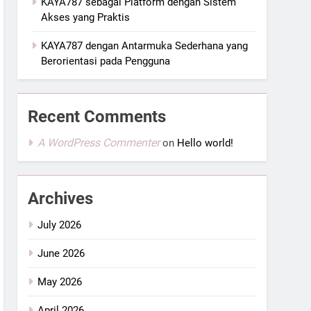
KAYA787 sebagai Platform dengan Sistem
Akses yang Praktis
KAYA787 dengan Antarmuka Sederhana yang
Berorientasi pada Pengguna
Recent Comments
A WordPress Commenter
on
Hello world!
Archives
July 2026
June 2026
May 2026
April 2026