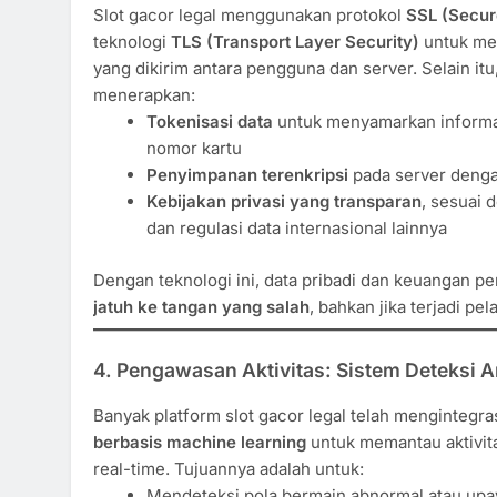
Slot gacor legal menggunakan protokol
SSL (Secur
teknologi
TLS (Transport Layer Security)
untuk me
yang dikirim antara pengguna dan server. Selain itu
menerapkan:
Tokenisasi data
untuk menyamarkan informas
nomor kartu
Penyimpanan terenkripsi
pada server denga
Kebijakan privasi yang transparan
, sesuai 
dan regulasi data internasional lainnya
Dengan teknologi ini, data pribadi dan keuangan 
jatuh ke tangan yang salah
, bahkan jika terjadi pe
4. Pengawasan Aktivitas: Sistem Deteksi 
Banyak platform slot gacor legal telah mengintegr
berbasis machine learning
untuk memantau aktivit
real-time. Tujuannya adalah untuk:
Mendeteksi pola bermain abnormal atau upa