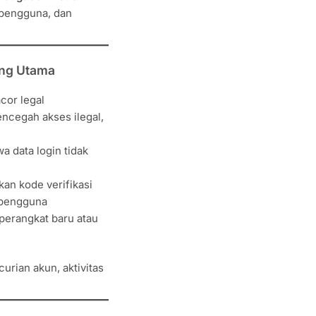
 pengguna, dan
ang Utama
acor legal
ncegah akses ilegal,
 data login tidak
an kode verifikasi
 pengguna
 perangkat baru atau
urian akun, aktivitas