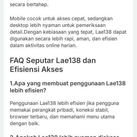
secara bertahap.
Mobile cocok untuk akses cepat, sedangkan
desktop lebih nyaman untuk pemeriksaan
detail.Dengan kebiasaan yang tepat, Lae138 dapat
digunakan secara lebih rapi, aman, dan efisien
dalam aktivitas online harian.
FAQ Seputar Lae138 dan
Efisiensi Akses
1.Apa yang membuat penggunaan Lae138
lebih efisien?
Penggunaan Lae138 lebih efisien jika pengguna
memakai perangkat pribadi, koneksi stabil,
browser terbaru, dan memahami menu utama
dengan baik.