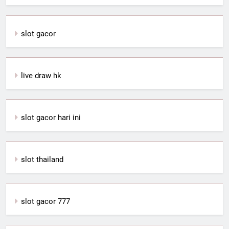
slot gacor
live draw hk
slot gacor hari ini
slot thailand
slot gacor 777