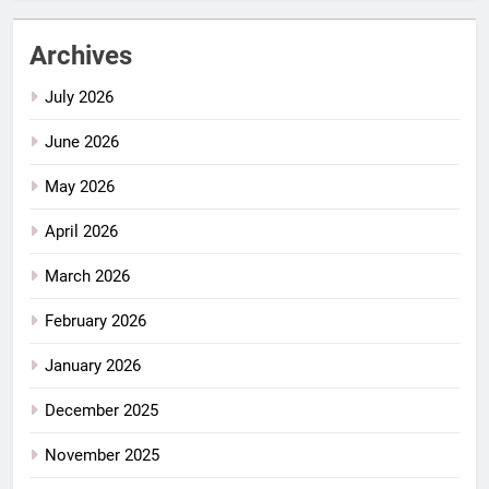
Archives
July 2026
June 2026
May 2026
April 2026
March 2026
February 2026
January 2026
December 2025
November 2025