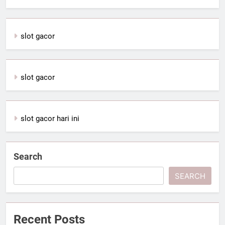
slot gacor
slot gacor
slot gacor hari ini
Search
SEARCH
Recent Posts