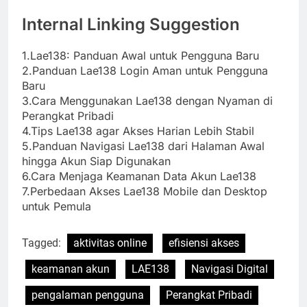
Internal Linking Suggestion
1.Lae138: Panduan Awal untuk Pengguna Baru
2.Panduan Lae138 Login Aman untuk Pengguna
Baru
3.Cara Menggunakan Lae138 dengan Nyaman di
Perangkat Pribadi
4.Tips Lae138 agar Akses Harian Lebih Stabil
5.Panduan Navigasi Lae138 dari Halaman Awal
hingga Akun Siap Digunakan
6.Cara Menjaga Keamanan Data Akun Lae138
7.Perbedaan Akses Lae138 Mobile dan Desktop
untuk Pemula
Tagged:
aktivitas online
efisiensi akses
keamanan akun
LAE138
Navigasi Digital
pengalaman pengguna
Perangkat Pribadi