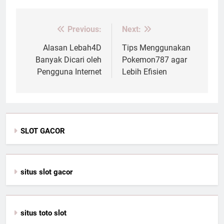
Previous:
Next:
Post
navigation
Alasan Lebah4D
Tips Menggunakan
Banyak Dicari oleh
Pokemon787 agar
Pengguna Internet
Lebih Efisien
SLOT GACOR
situs slot gacor
situs toto slot