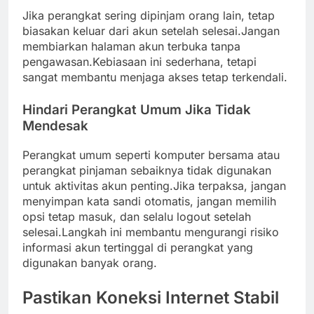
Jika perangkat sering dipinjam orang lain, tetap
biasakan keluar dari akun setelah selesai.Jangan
membiarkan halaman akun terbuka tanpa
pengawasan.Kebiasaan ini sederhana, tetapi
sangat membantu menjaga akses tetap terkendali.
Hindari Perangkat Umum Jika Tidak
Mendesak
Perangkat umum seperti komputer bersama atau
perangkat pinjaman sebaiknya tidak digunakan
untuk aktivitas akun penting.Jika terpaksa, jangan
menyimpan kata sandi otomatis, jangan memilih
opsi tetap masuk, dan selalu logout setelah
selesai.Langkah ini membantu mengurangi risiko
informasi akun tertinggal di perangkat yang
digunakan banyak orang.
Pastikan Koneksi Internet Stabil