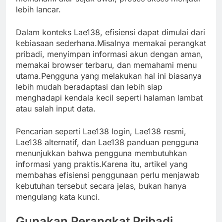
lebih lancar.
Dalam konteks Lae138, efisiensi dapat dimulai dari
kebiasaan sederhana.Misalnya memakai perangkat
pribadi, menyimpan informasi akun dengan aman,
memakai browser terbaru, dan memahami menu
utama.Pengguna yang melakukan hal ini biasanya
lebih mudah beradaptasi dan lebih siap
menghadapi kendala kecil seperti halaman lambat
atau salah input data.
Pencarian seperti Lae138 login, Lae138 resmi,
Lae138 alternatif, dan Lae138 panduan pengguna
menunjukkan bahwa pengguna membutuhkan
informasi yang praktis.Karena itu, artikel yang
membahas efisiensi penggunaan perlu menjawab
kebutuhan tersebut secara jelas, bukan hanya
mengulang kata kunci.
Gunakan Perangkat Pribadi