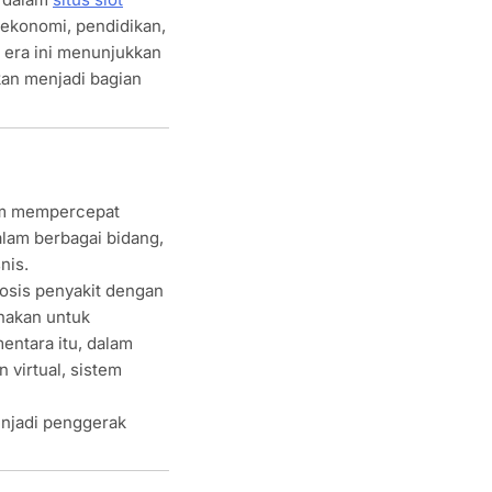
 ekonomi, pendidikan,
m era ini menunjukkan
nkan menjadi bagian
am mempercepat
alam berbagai bidang,
nis.
osis penyakit dengan
unakan untuk
entara itu, dalam
 virtual, sistem
enjadi penggerak