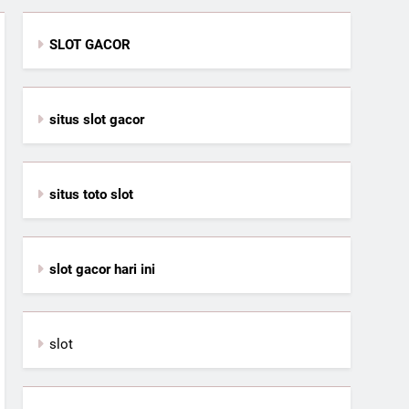
SLOT GACOR
situs slot gacor
situs toto slot
slot gacor hari ini
slot