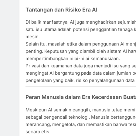
Tantangan dan Risiko Era AI
Di balik manfaatnya, AI juga menghadirkan sejumla
satu isu utama adalah potensi penggantian tenaga 
mesin.
Selain itu, masalah etika dalam penggunaan AI menj
penting. Keputusan yang diambil oleh sistem AI har
mempertimbangkan nilai-nilai kemanusiaan.
Privasi dan keamanan data juga menjadi isu yang s
mengingat AI bergantung pada data dalam jumlah b
pengelolaan yang baik, risiko penyalahgunaan data
Peran Manusia dalam Era Kecerdasan Buat
Meskipun AI semakin canggih, manusia tetap memil
sebagai pengendali teknologi. Manusia bertanggun
merancang, mengelola, dan memastikan bahwa tek
secara etis.