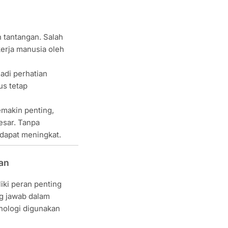
h tantangan. Salah
kerja manusia oleh
adi perhatian
us tetap
emakin penting,
esar. Tanpa
 dapat meningkat.
an
iki peran penting
g jawab dalam
nologi digunakan