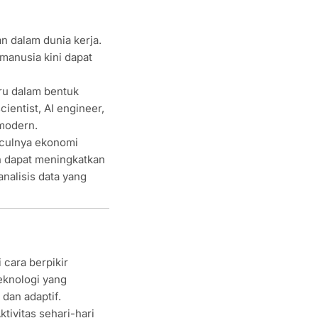
n dalam dunia kerja.
manusia kini dapat
aru dalam bentuk
cientist, AI engineer,
 modern.
culnya ekonomi
an dapat meningkatkan
analisis data yang
cara berpikir
eknologi yang
 dan adaptif.
tivitas sehari-hari