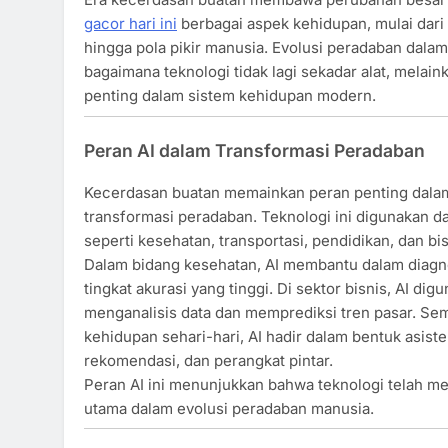
gacor hari ini
berbagai aspek kehidupan, mulai dari
hingga pola pikir manusia. Evolusi peradaban dala
bagaimana teknologi tidak lagi sekadar alat, melai
penting dalam sistem kehidupan modern.
Peran AI dalam Transformasi Peradaban
Kecerdasan buatan memainkan peran penting dal
transformasi peradaban. Teknologi ini digunakan d
seperti kesehatan, transportasi, pendidikan, dan bis
Dalam bidang kesehatan, AI membantu dalam diagn
tingkat akurasi yang tinggi. Di sektor bisnis, AI dig
menganalisis data dan memprediksi tren pasar. Sem
kehidupan sehari-hari, AI hadir dalam bentuk asisten
rekomendasi, dan perangkat pintar.
Peran AI ini menunjukkan bahwa teknologi telah m
utama dalam evolusi peradaban manusia.