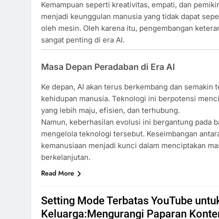
Kemampuan seperti kreativitas, empati, dan pemikira
menjadi keunggulan manusia yang tidak dapat sep
oleh mesin. Oleh karena itu, pengembangan keteram
sangat penting di era AI.
Masa Depan Peradaban di Era AI
Ke depan, AI akan terus berkembang dan semakin t
kehidupan manusia. Teknologi ini berpotensi menc
yang lebih maju, efisien, dan terhubung.
Namun, keberhasilan evolusi ini bergantung pada 
mengelola teknologi tersebut. Keseimbangan antara 
kemanusiaan menjadi kunci dalam menciptakan ma
berkelanjutan.
Read More
Setting Mode Terbatas YouTube untu
Keluarga:Mengurangi Paparan Konten 