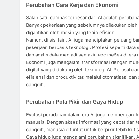
Perubahan Cara Kerja dan Ekonomi
Salah satu dampak terbesar dari AI adalah perubaha
Banyak pekerjaan yang sebelumnya dilakukan oleh 
digantikan oleh mesin yang lebih efisien.
Namun, di sisi lain, AI juga menciptakan peluang b
pekerjaan berbasis teknologi. Profesi seperti data s
dan analis data menjadi semakin востребен di era
Ekonomi juga mengalami transformasi dengan mun
digital yang didukung oleh teknologi AI. Perusaha
efisiensi dan produktivitas melalui otomatisasi dan 
canggih.
Perubahan Pola Pikir dan Gaya Hidup
Evolusi peradaban dalam era AI juga mempengaruhi 
manusia. Dengan akses informasi yang cepat dan t
canggih, manusia dituntut untuk berpikir lebih kritis
Gaya hidup juga mengalami perubahan signifikan. Ak