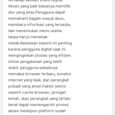
Akses yang baik biasanya memiliki
alur yang jelas.Pengguna dapat
memahami bagian masuk akun,
membaca informasi yang tersedia,
dan menemukan menu utama
tanpa harus menebak-
nebak.Kejelasan seperti ini penting
karena pengguna digital saat ini
menginginkan proses yang efisien.
Untuk pengalaman yang lebih
stabil, pengguna sebaiknya
memakai browser terbaru, koneksi
internet yang baik, dan perangkat
pribadi yang aman.Faktor teknis
seperti cache browser, jaringan
lemah, atau perangkat yang terlalu
berat dapat memengaruhi proses
akses meskipun platform sudah