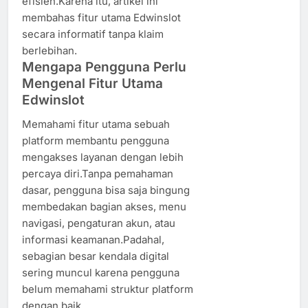
efisien.Karena itu, artikel ini
membahas fitur utama Edwinslot
secara informatif tanpa klaim
berlebihan.
Mengapa Pengguna Perlu
Mengenal Fitur Utama
Edwinslot
Memahami fitur utama sebuah
platform membantu pengguna
mengakses layanan dengan lebih
percaya diri.Tanpa pemahaman
dasar, pengguna bisa saja bingung
membedakan bagian akses, menu
navigasi, pengaturan akun, atau
informasi keamanan.Padahal,
sebagian besar kendala digital
sering muncul karena pengguna
belum memahami struktur platform
dengan baik.