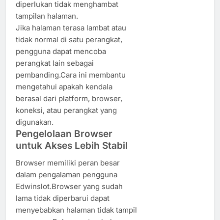
diperlukan tidak menghambat
tampilan halaman.
Jika halaman terasa lambat atau
tidak normal di satu perangkat,
pengguna dapat mencoba
perangkat lain sebagai
pembanding.Cara ini membantu
mengetahui apakah kendala
berasal dari platform, browser,
koneksi, atau perangkat yang
digunakan.
Pengelolaan Browser
untuk Akses Lebih Stabil
Browser memiliki peran besar
dalam pengalaman pengguna
Edwinslot.Browser yang sudah
lama tidak diperbarui dapat
menyebabkan halaman tidak tampil