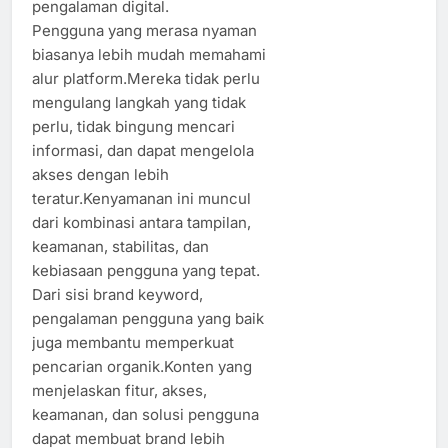
pengalaman digital.
Pengguna yang merasa nyaman
biasanya lebih mudah memahami
alur platform.Mereka tidak perlu
mengulang langkah yang tidak
perlu, tidak bingung mencari
informasi, dan dapat mengelola
akses dengan lebih
teratur.Kenyamanan ini muncul
dari kombinasi antara tampilan,
keamanan, stabilitas, dan
kebiasaan pengguna yang tepat.
Dari sisi brand keyword,
pengalaman pengguna yang baik
juga membantu memperkuat
pencarian organik.Konten yang
menjelaskan fitur, akses,
keamanan, dan solusi pengguna
dapat membuat brand lebih