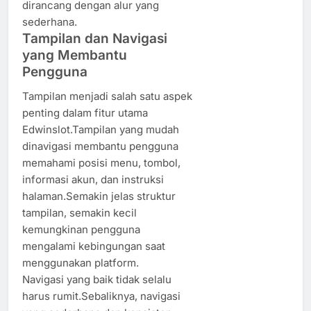
dirancang dengan alur yang
sederhana.
Tampilan dan Navigasi
yang Membantu
Pengguna
Tampilan menjadi salah satu aspek
penting dalam fitur utama
Edwinslot.Tampilan yang mudah
dinavigasi membantu pengguna
memahami posisi menu, tombol,
informasi akun, dan instruksi
halaman.Semakin jelas struktur
tampilan, semakin kecil
kemungkinan pengguna
mengalami kebingungan saat
menggunakan platform.
Navigasi yang baik tidak selalu
harus rumit.Sebaliknya, navigasi