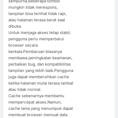
sempurna.Beberapa tombol
mungkin tidak merespons,
tampilan bisa terlihat tidak rapi,
atau halaman terasa berat saat
dibuka.
Untuk menjaga akses tetap stabil,
pengguna perlu memperbarui
browser secara
berkala.Pembaruan biasanya
membawa peningkatan keamanan,
perbaikan bug, dan kompatibilitas
tampilan yang lebih baik.Pengguna
juga dapat membersihkan cache
ketika halaman mulai terasa lambat
atau tidak normal.
Cache sebenarnya membantu
mempercepat akses.Namun,
cache lama yang menumpuk dapat
membuat browser memuat data