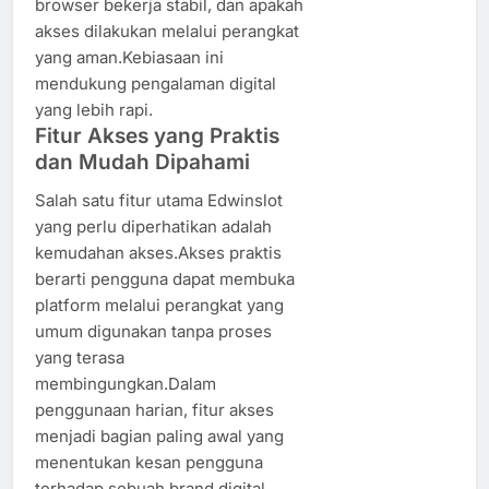
browser bekerja stabil, dan apakah
akses dilakukan melalui perangkat
yang aman.Kebiasaan ini
mendukung pengalaman digital
yang lebih rapi.
Fitur Akses yang Praktis
dan Mudah Dipahami
Salah satu fitur utama Edwinslot
yang perlu diperhatikan adalah
kemudahan akses.Akses praktis
berarti pengguna dapat membuka
platform melalui perangkat yang
umum digunakan tanpa proses
yang terasa
membingungkan.Dalam
penggunaan harian, fitur akses
menjadi bagian paling awal yang
menentukan kesan pengguna
terhadap sebuah brand digital.