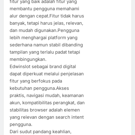
fitur yang baik adalah fitur yang
membantu pengguna memahami
alur dengan cepat.Fitur tidak harus
banyak, tetapi harus jelas, relevan,
dan mudah digunakan.Pengguna
lebih menghargai platform yang
sederhana namun stabil dibanding
tampilan yang terlalu padat tetapi
membingungkan.
Edwinslot sebagai brand digital
dapat diperkuat melalui penjelasan
fitur yang berfokus pada
kebutuhan pengguna.Akses
praktis, navigasi mudah, keamanan
akun, kompatibilitas perangkat, dan
stabilitas browser adalah elemen
yang relevan dengan search intent
pengguna.
Dari sudut pandang keahlian,