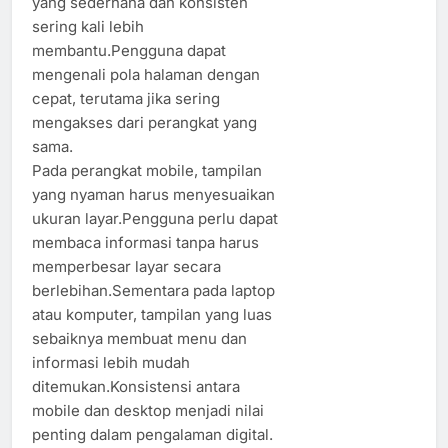
yang sederhana dan konsisten
sering kali lebih
membantu.Pengguna dapat
mengenali pola halaman dengan
cepat, terutama jika sering
mengakses dari perangkat yang
sama.
Pada perangkat mobile, tampilan
yang nyaman harus menyesuaikan
ukuran layar.Pengguna perlu dapat
membaca informasi tanpa harus
memperbesar layar secara
berlebihan.Sementara pada laptop
atau komputer, tampilan yang luas
sebaiknya membuat menu dan
informasi lebih mudah
ditemukan.Konsistensi antara
mobile dan desktop menjadi nilai
penting dalam pengalaman digital.