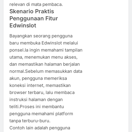
relevan di mata pembaca.
Skenario Praktis
Penggunaan Fitur
Edwinslot
Bayangkan seorang pengguna
baru membuka Edwinslot melalui
ponsel.Ia ingin memahami tampilan
utama, menemukan menu akses,
dan memastikan halaman berjalan
normal.Sebelum memasukkan data
akun, pengguna memeriksa
koneksi internet, memastikan
browser terbaru, lalu membaca
instruksi halaman dengan
teliti.Proses ini membantu
pengguna memahami platform
tanpa terburu-buru.
Contoh lain adalah pengguna