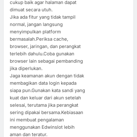
cukup baik agar halaman dapat
dimuat secara utuh.
Jika ada fitur yang tidak tampil
normal, jangan langsung
menyimpulkan platform
bermasalah.Periksa cache,
browser, jaringan, dan perangkat
terlebih dahulu.Coba gunakan
browser lain sebagai pembanding
jika diperlukan.
Jaga keamanan akun dengan tidak
membagikan data login kepada
siapa pun.Gunakan kata sandi yang
kuat dan keluar dari akun setelah
selesai, terutama jika perangkat
sering dipakai bersama.Kebiasaan
ini membuat pengalaman
menggunakan Edwinslot lebih
aman dan teratur.