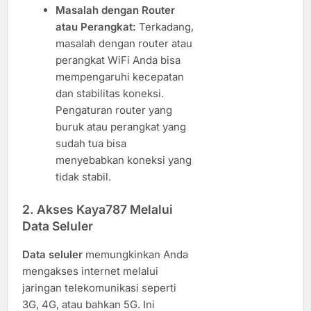
Masalah dengan Router
atau Perangkat:
Terkadang,
masalah dengan router atau
perangkat WiFi Anda bisa
mempengaruhi kecepatan
dan stabilitas koneksi.
Pengaturan router yang
buruk atau perangkat yang
sudah tua bisa
menyebabkan koneksi yang
tidak stabil.
2.
Akses Kaya787 Melalui
Data Seluler
Data seluler
memungkinkan Anda
mengakses internet melalui
jaringan telekomunikasi seperti
3G, 4G, atau bahkan 5G. Ini