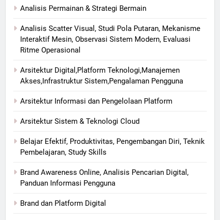
Analisis Permainan & Strategi Bermain
Analisis Scatter Visual, Studi Pola Putaran, Mekanisme
Interaktif Mesin, Observasi Sistem Modern, Evaluasi
Ritme Operasional
Arsitektur Digital,Platform Teknologi,Manajemen
Akses,Infrastruktur Sistem,Pengalaman Pengguna
Arsitektur Informasi dan Pengelolaan Platform
Arsitektur Sistem & Teknologi Cloud
Belajar Efektif, Produktivitas, Pengembangan Diri, Teknik
Pembelajaran, Study Skills
Brand Awareness Online, Analisis Pencarian Digital,
Panduan Informasi Pengguna
Brand dan Platform Digital