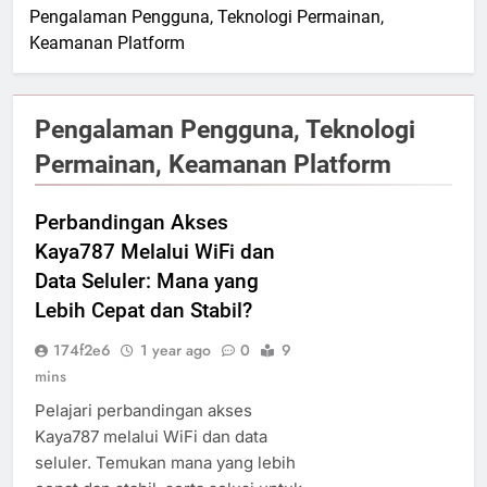
Pengalaman Pengguna, Teknologi Permainan,
Keamanan Platform
Pengalaman Pengguna, Teknologi
Permainan, Keamanan Platform
Perbandingan Akses
Kaya787 Melalui WiFi dan
Data Seluler: Mana yang
Lebih Cepat dan Stabil?
174f2e6
1 year ago
0
9
mins
Pelajari perbandingan akses
Kaya787 melalui WiFi dan data
seluler. Temukan mana yang lebih