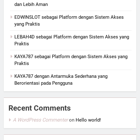
dan Lebih Aman
EDWINSLOT sebagai Platform dengan Sistem Akses
yang Praktis
LEBAH4D sebagai Platform dengan Sistem Akses yang
Praktis
KAYA787 sebagai Platform dengan Sistem Akses yang
Praktis
KAYA787 dengan Antarmuka Sederhana yang
Berorientasi pada Pengguna
Recent Comments
A WordPress Commenter
on
Hello world!