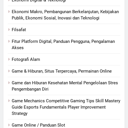
Ekonomi Digital & Teknologi
Ekonomi Makro, Pembangunan Berkelanjutan, Kebijakan
Publik, Ekonomi Sosial, Inovasi dan Teknologi
Filsafat
Fitur Platform Digital, Panduan Pengguna, Pengalaman
Akses
Fotografi Alam
Game & Hiburan, Situs Terpercaya, Permainan Online
Game dan Hiburan Kesehatan Mental Pengelolaan Stres
Pengembangan Diri
Game Mechanics Competitive Gaming Tips Skill Mastery
Guide Esports Fundamentals Player Improvement
Strategy
Game Online / Panduan Slot