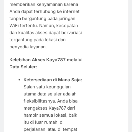
memberikan kenyamanan karena
Anda dapat terhubung ke internet
tanpa bergantung pada jaringan
WiFi tertentu. Namun, kecepatan
dan kualitas akses dapat bervariasi
tergantung pada lokasi dan
penyedia layanan.
Kelebihan Akses Kaya787 melalui
Data Seluler:
Ketersediaan di Mana Saja:
Salah satu keunggulan
utama data seluler adalah
fleksibilitasnya. Anda bisa
mengakses Kaya787 dari
hampir semua lokasi, baik
itu di luar rumah, di
perjalanan, atau di tempat