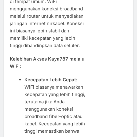
di tempat umum. WiFi
menggunakan koneksi broadband
melalui router untuk menyediakan
jaringan internet nirkabel. Koneksi
ini biasanya lebih stabil dan
memiliki kecepatan yang lebih
tinggi dibandingkan data seluler.
Kelebihan Akses Kaya787 melalui
WiFi:
Kecepatan Lebih Cepat:
WiFi biasanya menawarkan
kecepatan yang lebih tinggi,
terutama jika Anda
menggunakan koneksi
broadband fiber-optic atau
kabel. Kecepatan yang lebih
tinggi memastikan bahwa