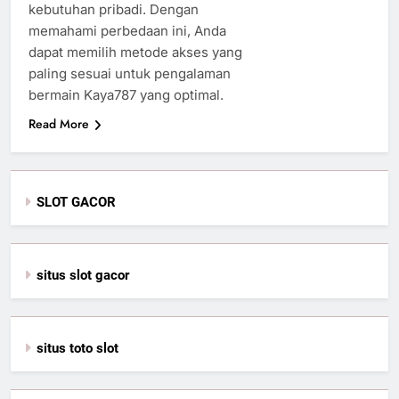
kebutuhan pribadi. Dengan
memahami perbedaan ini, Anda
dapat memilih metode akses yang
paling sesuai untuk pengalaman
bermain Kaya787 yang optimal.
Read More
SLOT GACOR
situs slot gacor
situs toto slot