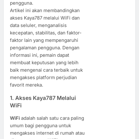
pengguna.
Artikel ini akan membandingkan
akses Kaya787 melalui WiFi dan
data seluler, menganalisis
kecepatan, stabilitas, dan faktor-
faktor lain yang mempengaruhi
pengalaman pengguna. Dengan
informasi ini, pemain dapat
membuat keputusan yang lebih
baik mengenai cara terbaik untuk
mengakses platform perjudian
favorit mereka.
1.
Akses Kaya787 Melalui
WiFi
WiFi
adalah salah satu cara paling
umum bagi pengguna untuk
mengakses internet di rumah atau