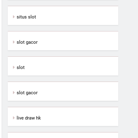
situs slot
slot gacor
slot
slot gacor
live draw hk