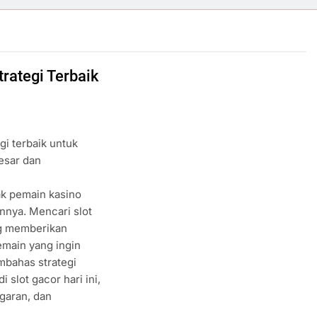
trategi Terbaik
gi terbaik untuk
esar dan
yak pemain kasino
nnya. Mencari slot
ng memberikan
main yang ingin
mbahas strategi
slot gacor hari ini,
garan, dan