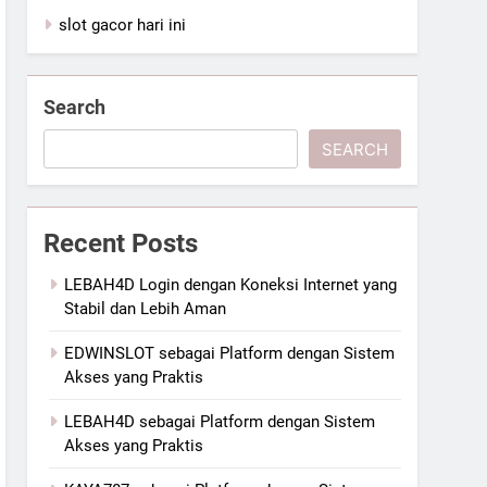
slot gacor hari ini
Search
SEARCH
Recent Posts
LEBAH4D Login dengan Koneksi Internet yang
Stabil dan Lebih Aman
EDWINSLOT sebagai Platform dengan Sistem
Akses yang Praktis
LEBAH4D sebagai Platform dengan Sistem
Akses yang Praktis