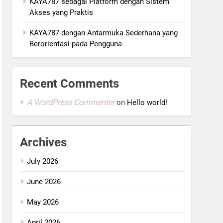
KAYA787 sebagai Platform dengan Sistem
Akses yang Praktis
KAYA787 dengan Antarmuka Sederhana yang
Berorientasi pada Pengguna
Recent Comments
A WordPress Commenter
on
Hello world!
Archives
July 2026
June 2026
May 2026
April 2026