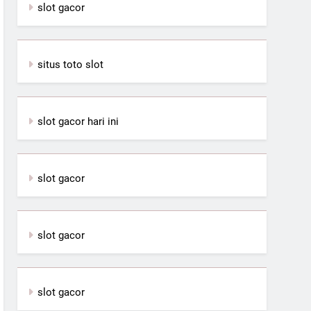
slot gacor
situs toto slot
slot gacor hari ini
slot gacor
slot gacor
slot gacor