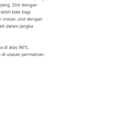
jang. Slot dengan
lebih baik bagi
instan, slot dengan
ik dalam jangka
ya di atas 96%.
au di ulasan permainan.