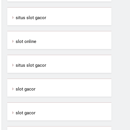
situs slot gacor
slot online
situs slot gacor
slot gacor
slot gacor