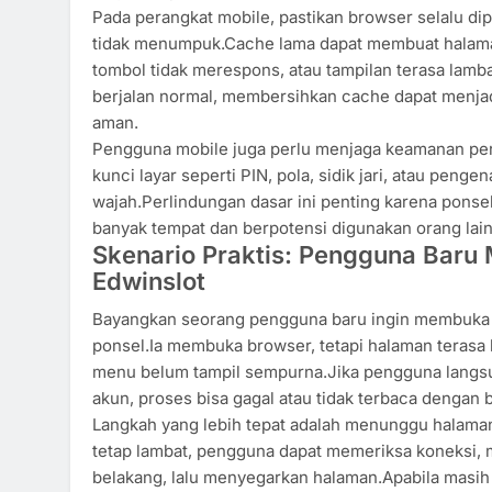
Pada perangkat mobile, pastikan browser selalu di
tidak menumpuk.Cache lama dapat membuat halaman
tombol tidak merespons, atau tampilan terasa lamba
berjalan normal, membersihkan cache dapat menjad
aman.
Pengguna mobile juga perlu menjaga keamanan pe
kunci layar seperti PIN, pola, sidik jari, atau pengen
wajah.Perlindungan dasar ini penting karena ponse
banyak tempat dan berpotensi digunakan orang lain j
Skenario Praktis: Pengguna Bar
Edwinslot
Bayangkan seorang pengguna baru ingin membuka 
ponsel.Ia membuka browser, tetapi halaman terasa
menu belum tampil sempurna.Jika pengguna lang
akun, proses bisa gagal atau tidak terbaca dengan 
Langkah yang lebih tepat adalah menunggu halaman
tetap lambat, pengguna dapat memeriksa koneksi, m
belakang, lalu menyegarkan halaman.Apabila masih