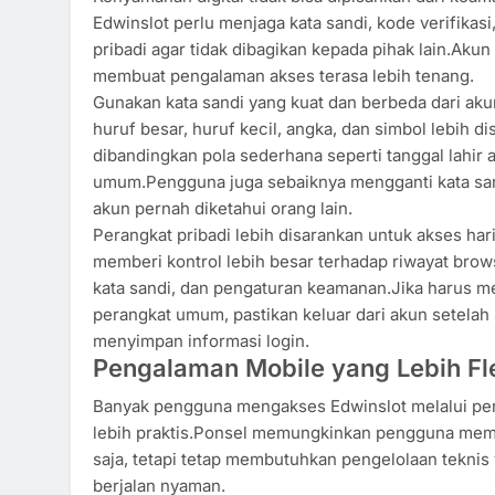
Edwinslot perlu menjaga kata sandi, kode verifikasi
pribadi agar tidak dibagikan kepada pihak lain.Aku
membuat pengalaman akses terasa lebih tenang.
Gunakan kata sandi yang kuat dan berbeda dari aku
huruf besar, huruf kecil, angka, dan simbol lebih d
dibandingkan pola sederhana seperti tanggal lahir 
umum.Pengguna juga sebaiknya mengganti kata san
akun pernah diketahui orang lain.
Perangkat pribadi lebih disarankan untuk akses har
memberi kontrol lebih besar terhadap riwayat bro
kata sandi, dan pengaturan keamanan.Jika harus 
perangkat umum, pastikan keluar dari akun setelah 
menyimpan informasi login.
Pengalaman Mobile yang Lebih Fl
Banyak pengguna mengakses Edwinslot melalui per
lebih praktis.Ponsel memungkinkan pengguna mem
saja, tetapi tetap membutuhkan pengelolaan teknis
berjalan nyaman.