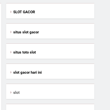
SLOT GACOR
situs slot gacor
situs toto slot
slot gacor hari ini
slot