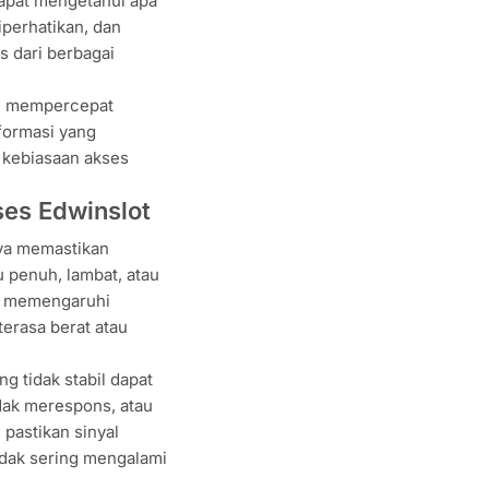
apat mengetahui apa
iperhatikan, dan
 dari berbagai
tu mempercepat
formasi yang
 kebiasaan akses
es Edwinslot
ya memastikan
u penuh, lambat, atau
at memengaruhi
erasa berat atau
g tidak stabil dapat
dak merespons, atau
 pastikan sinyal
tidak sering mengalami