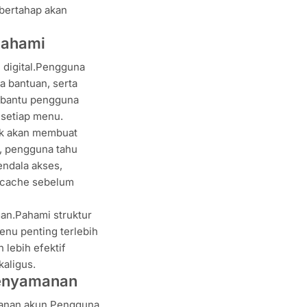
 bertahap akan
pahami
 digital.Pengguna
a bantuan, serta
mbantu pengguna
 setiap menu.
ik akan membuat
n, pengguna tahu
endala akses,
 cache sebelum
gan.Pahami struktur
menu penting terlebih
lebih efektif
aligus.
Kenyamanan
amanan akun.Pengguna