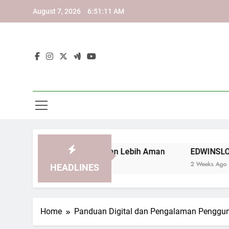
Skip
August 7, 2026
6:51:12 AM
to
content
Sun
Baca Artik
net yang Stabil dan Lebih Aman
EDWINSLOT sebagai Pl
2 Weeks Ago
HEADLINES
Home
Panduan Digital dan Pengalaman Penggu