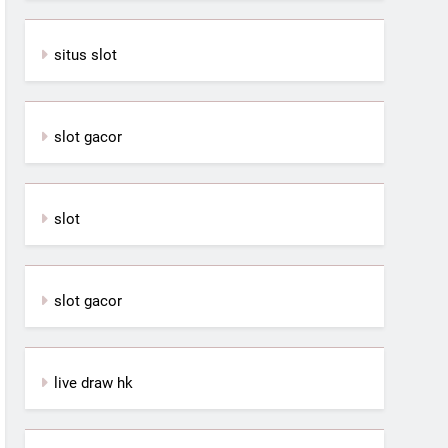
situs slot
slot gacor
slot
slot gacor
live draw hk