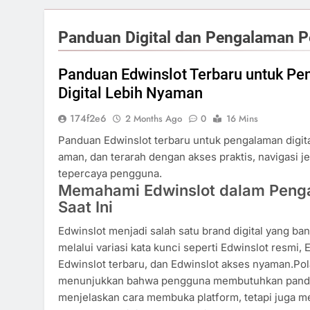
Panduan Digital dan Pengalaman 
Panduan Edwinslot Terbaru untuk P
Digital Lebih Nyaman
174f2e6
2 Months Ago
0
16 Mins
Panduan Edwinslot terbaru untuk pengalaman digita
aman, dan terarah dengan akses praktis, navigasi je
tepercaya pengguna.
Memahami Edwinslot dalam Penga
Saat Ini
Edwinslot menjadi salah satu brand digital yang ba
melalui variasi kata kunci seperti Edwinslot resmi, 
Edwinslot terbaru, dan Edwinslot akses nyaman.Pol
menunjukkan bahwa pengguna membutuhkan pandu
menjelaskan cara membuka platform, tetapi juga