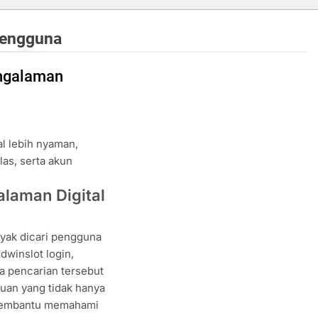
Pengguna
engalaman
l lebih nyaman,
las, serta akun
laman Digital
nyak dicari pengguna
Edwinslot login,
a pencarian tersebut
an yang tidak hanya
 membantu memahami