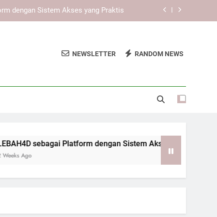
rm dengan Sistem Akses yang Praktis
rm dengan Sistem Akses yang Praktis
orm dengan Sistem Akses yang Praktis
NEWSLETTER
RANDOM NEWS
 Internet yang Stabil dan Lebih Aman
ikan Perspektif Positif Dan Penuh Makna.
rm dengan Sistem Akses yang Praktis
rm dengan Sistem Akses yang Praktis
orm dengan Sistem Akses yang Praktis
gai Platform dengan Sistem Akses yang Praktis
KAYA7
3 Week