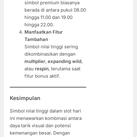
simbol premium biasanya
berada di antara pukul 08.00
hingga 11.00 dan 19.00
hingga 22.00.
Manfaatkan Fitur
Tambahan
Simbol nilai tinggi sering
dikombinasikan dengan
multiplier
,
expanding wild
,
atau
respin
, terutama saat
fitur bonus aktif.
Kesimpulan
Simbol nilai tinggi dalam slot hari
ini menawarkan kombinasi antara
daya tarik visual dan potensi
kemenangan besar. Dengan