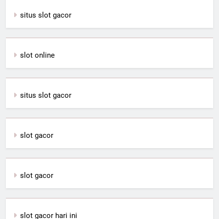
situs slot gacor
slot online
situs slot gacor
slot gacor
slot gacor
slot gacor hari ini