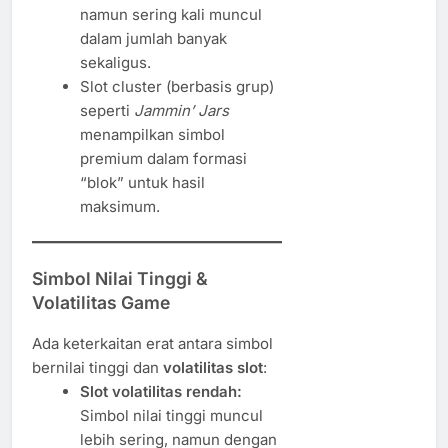
namun sering kali muncul
dalam jumlah banyak
sekaligus.
Slot cluster (berbasis grup)
seperti
Jammin’ Jars
menampilkan simbol
premium dalam formasi
“blok” untuk hasil
maksimum.
Simbol Nilai Tinggi &
Volatilitas Game
Ada keterkaitan erat antara simbol
bernilai tinggi dan
volatilitas slot
:
Slot volatilitas rendah:
Simbol nilai tinggi muncul
lebih sering, namun dengan