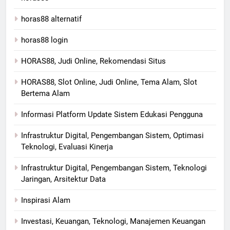
horas88 alternatif
horas88 login
HORAS88, Judi Online, Rekomendasi Situs
HORAS88, Slot Online, Judi Online, Tema Alam, Slot
Bertema Alam
Informasi Platform Update Sistem Edukasi Pengguna
Infrastruktur Digital, Pengembangan Sistem, Optimasi
Teknologi, Evaluasi Kinerja
Infrastruktur Digital, Pengembangan Sistem, Teknologi
Jaringan, Arsitektur Data
Inspirasi Alam
Investasi, Keuangan, Teknologi, Manajemen Keuangan