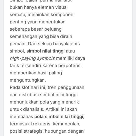
bukan hanya elemen visual
semata, melainkan komponen
penting yang menentukan
seberapa besar peluang
kemenangan yang bisa diraih
pemain. Dari sekian banyak jenis
simbol,
simbol nilai tinggi
atau
high-paying symbols
memiliki daya
tarik tersendiri karena berpotensi
memberikan hasil paling
menguntungkan.
Pada slot hari ini, tren penggunaan
dan distribusi simbol nilai tinggi
menunjukkan pola yang menarik
untuk dianalisis. Artikel ini akan
membahas
pola simbol nilai tinggi
,
termasuk frekuensi kemunculan,
posisi strategis, hubungan dengan