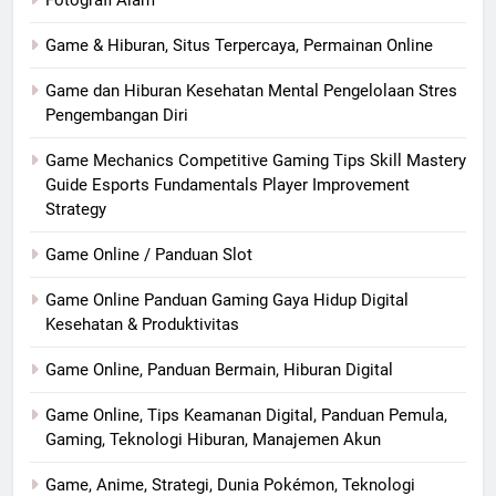
Game & Hiburan, Situs Terpercaya, Permainan Online
Game dan Hiburan Kesehatan Mental Pengelolaan Stres
Pengembangan Diri
Game Mechanics Competitive Gaming Tips Skill Mastery
Guide Esports Fundamentals Player Improvement
Strategy
Game Online / Panduan Slot
Game Online Panduan Gaming Gaya Hidup Digital
Kesehatan & Produktivitas
Game Online, Panduan Bermain, Hiburan Digital
Game Online, Tips Keamanan Digital, Panduan Pemula,
Gaming, Teknologi Hiburan, Manajemen Akun
Game, Anime, Strategi, Dunia Pokémon, Teknologi