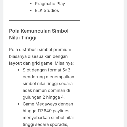
Pragmatic Play
ELK Studios
Pola Kemunculan Simbol
Nilai Tinggi
Pola distribusi simbol premium
biasanya disesuaikan dengan
layout dan grid game
. Misalnya:
Slot dengan format 5×3
cenderung menempatkan
simbol nilai tinggi secara
acak namun dominan di
gulungan 2 hingga 4.
Game Megaways dengan
hingga 117.649 paylines
menyebarkan simbol nilai
tinggi secara sporadis,