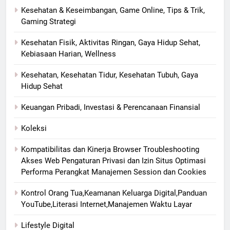
Kesehatan & Keseimbangan, Game Online, Tips & Trik,
Gaming Strategi
Kesehatan Fisik, Aktivitas Ringan, Gaya Hidup Sehat,
Kebiasaan Harian, Wellness
Kesehatan, Kesehatan Tidur, Kesehatan Tubuh, Gaya
Hidup Sehat
Keuangan Pribadi, Investasi & Perencanaan Finansial
Koleksi
Kompatibilitas dan Kinerja Browser Troubleshooting
Akses Web Pengaturan Privasi dan Izin Situs Optimasi
Performa Perangkat Manajemen Session dan Cookies
Kontrol Orang Tua,Keamanan Keluarga Digital,Panduan
YouTube,Literasi Internet,Manajemen Waktu Layar
Lifestyle Digital