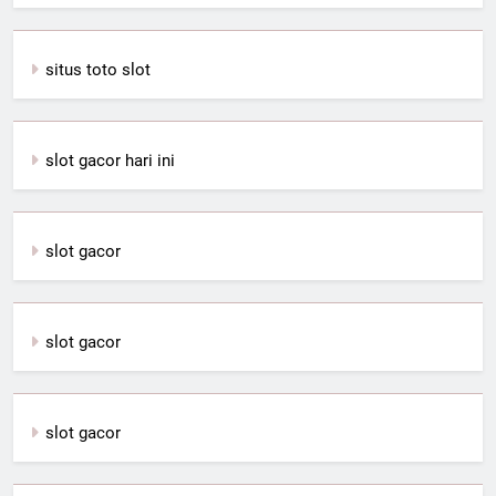
situs toto slot
slot gacor hari ini
slot gacor
slot gacor
slot gacor