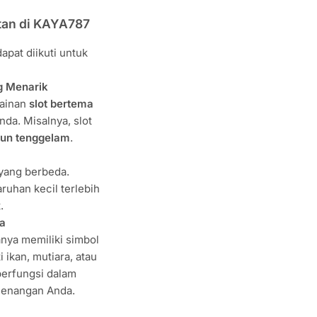
tan di KAYA787
apat diikuti untuk
g Menarik
mainan
slot bertema
nda. Misalnya, slot
run tenggelam
.
 yang berbeda.
ruhan kecil terlebih
.
a
nya memiliki simbol
ikan, mutiara, atau
berfungsi dalam
menangan Anda.