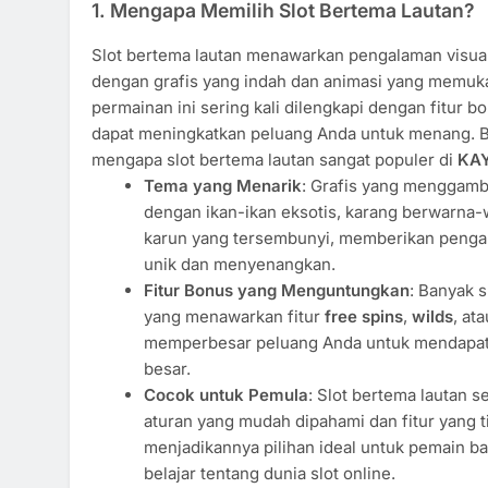
1. Mengapa Memilih Slot Bertema Lautan?
Slot bertema lautan menawarkan pengalaman visu
dengan grafis yang indah dan animasi yang memukau
permainan ini sering kali dilengkapi dengan fitur 
dapat meningkatkan peluang Anda untuk menang. 
mengapa slot bertema lautan sangat populer di
KA
Tema yang Menarik
: Grafis yang menggamb
dengan ikan-ikan eksotis, karang berwarna-w
karun yang tersembunyi, memberikan penga
unik dan menyenangkan.
Fitur Bonus yang Menguntungkan
: Banyak s
yang menawarkan fitur
free spins
,
wilds
, at
memperbesar peluang Anda untuk mendapa
besar.
Cocok untuk Pemula
: Slot bertema lautan se
aturan yang mudah dipahami dan fitur yang ti
menjadikannya pilihan ideal untuk pemain ba
belajar tentang dunia slot online.