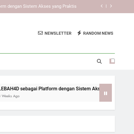
rm dengan Sistem Akses yang Praktis
rm dengan Sistem Akses yang Praktis
orm dengan Sistem Akses yang Praktis
NEWSLETTER
RANDOM NEWS
 Internet yang Stabil dan Lebih Aman
ikan Perspektif Positif Dan Penuh Makna.
rm dengan Sistem Akses yang Praktis
rm dengan Sistem Akses yang Praktis
orm dengan Sistem Akses yang Praktis
agai Platform dengan Sistem Akses yang Praktis
KAYA7
3 Week