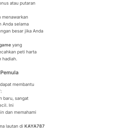
onus atau putaran
an menawarkan
n Anda selama
ungan besar jika Anda
 game
yang
cahkan peti harta
 hadiah.
k Pemula
g dapat membantu
7
:
n baru, sangat
il. Ini
ain dan memahami
ma lautan di
KAYA787