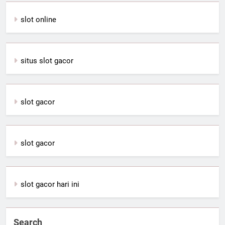
slot online
situs slot gacor
slot gacor
slot gacor
slot gacor hari ini
Search