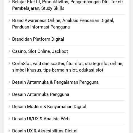
Belajar Efektif, Produktivitas, Pengembangan Diri, Teknik
Pembelajaran, Study Skills
Brand Awareness Online, Analisis Pencarian Digital,
Panduan Informasi Pengguna
Brand dan Platform Digital
Casino, Slot Online, Jackpot
CorlaSlot, wild dan scatter, fitur slot, strategi slot online,
simbol khusus, tips bermain slot, edukasi slot
Desain Antarmuka & Pengalaman Pengguna
Desain Antarmuka Pengguna
Desain Modern & Kenyamanan Digital
Desain UI/UX & Analisis Web
Desain UX & Aksesibilitas Digital