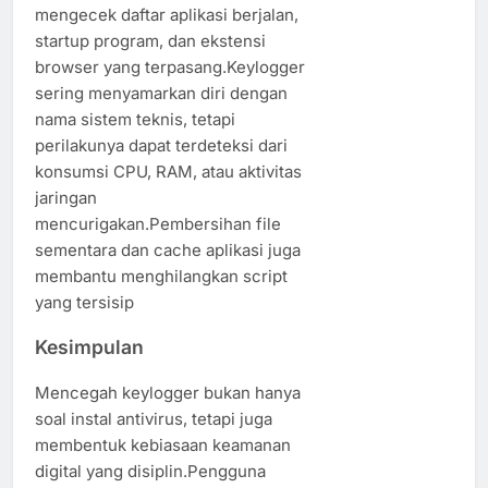
mengecek daftar aplikasi berjalan,
startup program, dan ekstensi
browser yang terpasang.Keylogger
sering menyamarkan diri dengan
nama sistem teknis, tetapi
perilakunya dapat terdeteksi dari
konsumsi CPU, RAM, atau aktivitas
jaringan
mencurigakan.Pembersihan file
sementara dan cache aplikasi juga
membantu menghilangkan script
yang tersisip
Kesimpulan
Mencegah keylogger bukan hanya
soal instal antivirus, tetapi juga
membentuk kebiasaan keamanan
digital yang disiplin.Pengguna