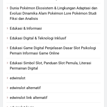
Dunia Pokémon Ekosistem & Lingkungan Adaptasi dan
Evolusi Dinamika Alam Pokémon Lore Pokémon Studi
Fiksi dan Analisis
Edukasi & Informasi
Edukasi Digital & Teknologi Inklusif
Edukasi Game Digital Penjelasan Dasar Slot Psikologi
Pemain Informasi Game Online
Edukasi Simbol Slot, Panduan Slot Pemula, Literasi
Permainan Digital
edwinslot
edwinslot alternatif
edwinslot link alternatif