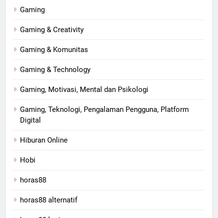
Gaming
Gaming & Creativity
Gaming & Komunitas
Gaming & Technology
Gaming, Motivasi, Mental dan Psikologi
Gaming, Teknologi, Pengalaman Pengguna, Platform
Digital
Hiburan Online
Hobi
horas88
horas88 alternatif