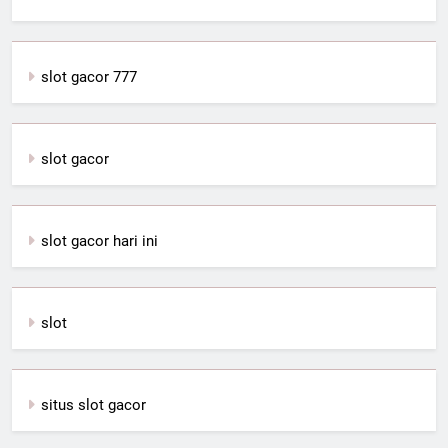
slot gacor 777
slot gacor
slot gacor hari ini
slot
situs slot gacor