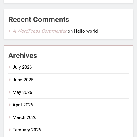
Recent Comments
A WordPress Commenter
on
Hello world!
Archives
July 2026
June 2026
May 2026
April 2026
March 2026
February 2026