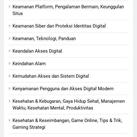
Keamanan Platform, Pengalaman Bermain, Keunggulan
Situs
Keamanan Siber dan Proteksi Identitas Digital
Keamanan, Teknologi, Panduan
Keandalan Akses Digital
Keindahan Alam
Kemudahan Akses dan Sistem Digital
Kenyamanan Pengguna dan Akses Digital Modern
Kesehatan & Kebugaran, Gaya Hidup Sehat, Manajemen
Waktu, Kesehatan Mental, Produktivitas
Kesehatan & Keseimbangan, Game Online, Tips & Trik,
Gaming Strategi