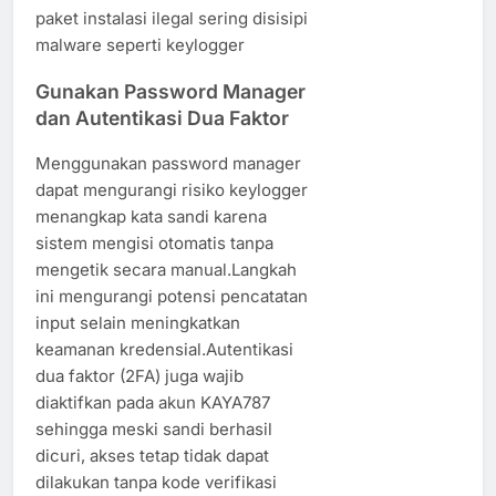
paket instalasi ilegal sering disisipi
malware seperti keylogger
Gunakan Password Manager
dan Autentikasi Dua Faktor
Menggunakan password manager
dapat mengurangi risiko keylogger
menangkap kata sandi karena
sistem mengisi otomatis tanpa
mengetik secara manual.Langkah
ini mengurangi potensi pencatatan
input selain meningkatkan
keamanan kredensial.Autentikasi
dua faktor (2FA) juga wajib
diaktifkan pada akun KAYA787
sehingga meski sandi berhasil
dicuri, akses tetap tidak dapat
dilakukan tanpa kode verifikasi