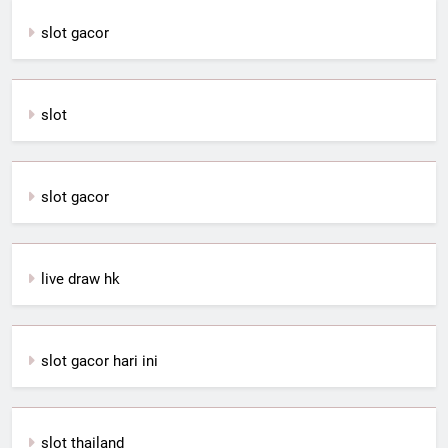
slot gacor
slot
slot gacor
live draw hk
slot gacor hari ini
slot thailand