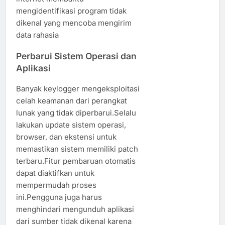
mengidentifikasi program tidak
dikenal yang mencoba mengirim
data rahasia
Perbarui Sistem Operasi dan
Aplikasi
Banyak keylogger mengeksploitasi
celah keamanan dari perangkat
lunak yang tidak diperbarui.Selalu
lakukan update sistem operasi,
browser, dan ekstensi untuk
memastikan sistem memiliki patch
terbaru.Fitur pembaruan otomatis
dapat diaktifkan untuk
mempermudah proses
ini.Pengguna juga harus
menghindari mengunduh aplikasi
dari sumber tidak dikenal karena