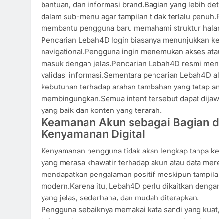
bantuan, dan informasi brand.Bagian yang lebih det
dalam sub-menu agar tampilan tidak terlalu penuh.
membantu pengguna baru memahami struktur halam
Pencarian Lebah4D login biasanya menunjukkan k
navigational.Pengguna ingin menemukan akses at
masuk dengan jelas.Pencarian Lebah4D resmi men
validasi informasi.Sementara pencarian Lebah4D a
kebutuhan terhadap arahan tambahan yang tetap am
membingungkan.Semua intent tersebut dapat dijawa
yang baik dan konten yang terarah.
Keamanan Akun sebagai Bagian d
Kenyamanan Digital
Kenyamanan pengguna tidak akan lengkap tanpa 
yang merasa khawatir terhadap akun atau data mere
mendapatkan pengalaman positif meskipun tampilan
modern.Karena itu, Lebah4D perlu dikaitkan deng
yang jelas, sederhana, dan mudah diterapkan.
Pengguna sebaiknya memakai kata sandi yang kuat