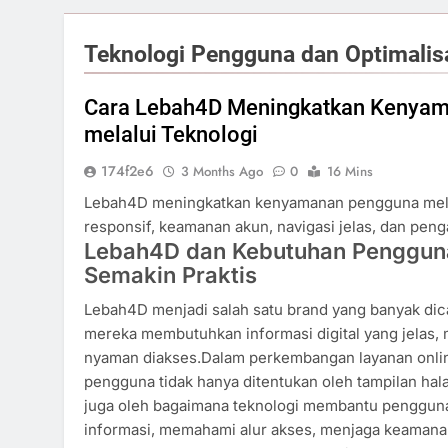
Teknologi Pengguna dan Optimalisa
Cara Lebah4D Meningkatkan Kenya
melalui Teknologi
174f2e6
3 Months Ago
0
16 Mins
Lebah4D meningkatkan kenyamanan pengguna melal
responsif, keamanan akun, navigasi jelas, dan peng
Lebah4D dan Kebutuhan Pengguna
Semakin Praktis
Lebah4D menjadi salah satu brand yang banyak dic
mereka membutuhkan informasi digital yang jelas,
nyaman diakses.Dalam perkembangan layanan onli
pengguna tidak hanya ditentukan oleh tampilan hala
juga oleh bagaimana teknologi membantu penggu
informasi, memahami alur akses, menjaga keamana