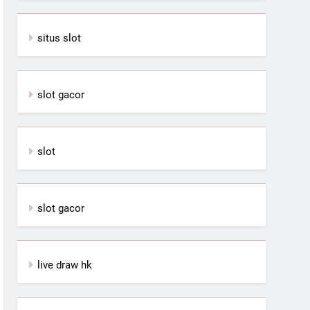
situs slot
slot gacor
slot
slot gacor
live draw hk