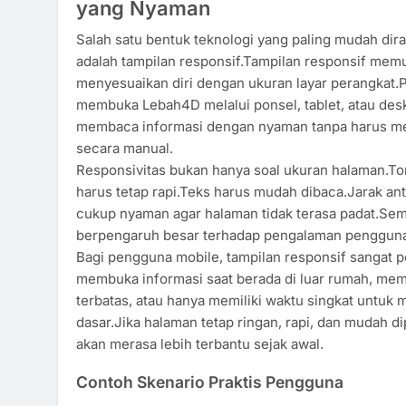
yang Nyaman
Salah satu bentuk teknologi yang paling mudah di
adalah tampilan responsif.Tampilan responsif me
menyesuaikan diri dengan ukuran layar perangkat
membuka Lebah4D melalui ponsel, tablet, atau desk
membaca informasi dengan nyaman tanpa harus m
secara manual.
Responsivitas bukan hanya soal ukuran halaman.T
harus tetap rapi.Teks harus mudah dibaca.Jarak an
cukup nyaman agar halaman tidak terasa padat.Semua
berpengaruh besar terhadap pengalaman penggun
Bagi pengguna mobile, tampilan responsif sangat 
membuka informasi saat berada di luar rumah, mem
terbatas, atau hanya memiliki waktu singkat untu
dasar.Jika halaman tetap ringan, rapi, dan mudah 
akan merasa lebih terbantu sejak awal.
Contoh Skenario Praktis Pengguna