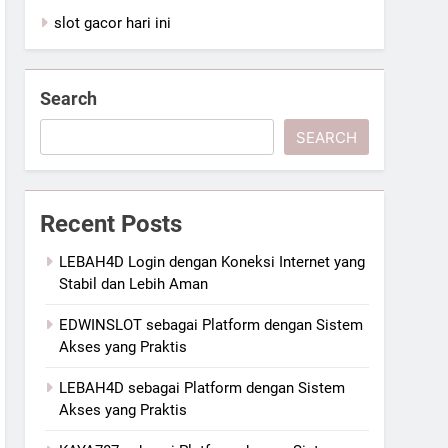
slot gacor hari ini
Search
SEARCH
Recent Posts
LEBAH4D Login dengan Koneksi Internet yang
Stabil dan Lebih Aman
EDWINSLOT sebagai Platform dengan Sistem
Akses yang Praktis
LEBAH4D sebagai Platform dengan Sistem
Akses yang Praktis