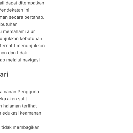
ail dapat ditempatkan
Pendekatan ini
an secara bertahap.
ebutuhan
au memahami alur
unjukkan kebutuhan
lternatif menunjukkan
an dan tidak
b melalui navigasi
ari
keamanan.Pengguna
ka akan sulit
 halaman terlihat
an edukasi keamanan
, tidak membagikan