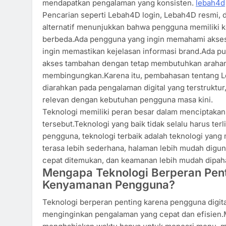
mendapatkan pengalaman yang konsisten.
lebah4d
Pencarian seperti Lebah4D login, Lebah4D resmi,
alternatif menunjukkan bahwa pengguna memiliki 
berbeda.Ada pengguna yang ingin memahami akse
ingin memastikan kejelasan informasi brand.Ada pu
akses tambahan dengan tetap membutuhkan arahan
membingungkan.Karena itu, pembahasan tentang 
diarahkan pada pengalaman digital yang terstruktur,
relevan dengan kebutuhan pengguna masa kini.
Teknologi memiliki peran besar dalam menciptaka
tersebut.Teknologi yang baik tidak selalu harus terl
pengguna, teknologi terbaik adalah teknologi yan
terasa lebih sederhana, halaman lebih mudah digun
cepat ditemukan, dan keamanan lebih mudah dipah
Mengapa Teknologi Berperan Pen
Kenyamanan Pengguna?
Teknologi berperan penting karena pengguna digital
menginginkan pengalaman yang cepat dan efisien.M