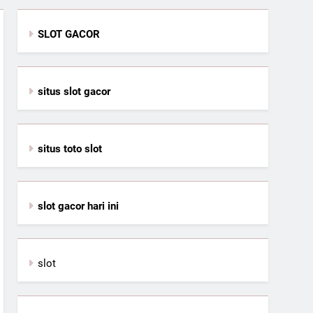
SLOT GACOR
situs slot gacor
situs toto slot
slot gacor hari ini
slot