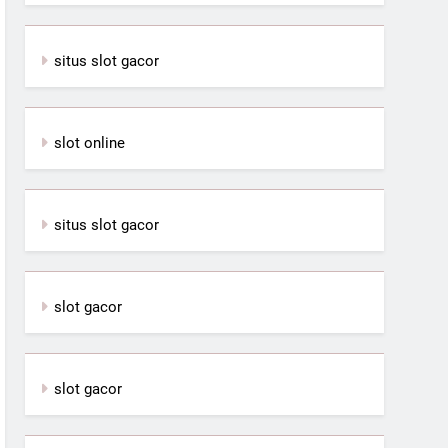
situs slot gacor
slot online
situs slot gacor
slot gacor
slot gacor