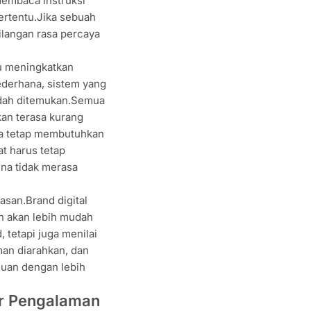
embaca instruksi
ertentu.Jika sebuah
ilangan rasa percaya
u meningkatkan
ederhana, sistem yang
udah ditemukan.Semua
kan terasa kurang
uga tetap membutuhkan
t harus tetap
una tidak merasa
san.Brand digital
n akan lebih mudah
 tetapi juga menilai
man diarahkan, dan
uan dengan lebih
ar Pengalaman