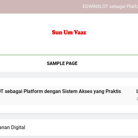
EDWINSLOT sebagai Platfo
LEBAH4D sebagai Platfo
KAYA787 sebagai Platf
 Um Vaaz
LEBAH4D Login dengan Koneksi
el Dan Berita Inspiratif Dari Sun Um Vaaz. Konten Yang Member
EDWINSLOT sebagai Platfo
SAMPLE PAGE
LEBAH4D sebagai Platfo
KAYA787 sebagai Platf
atform dengan Sistem Akses yang Praktis
LEBAH4D seba
3 Weeks Ago
nan Digital