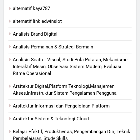
alternatif kaya787
alternatif link edwinslot
Analisis Brand Digital
Analisis Permainan & Strategi Bermain
Analisis Scatter Visual, Studi Pola Putaran, Mekanisme
Interaktif Mesin, Observasi Sistem Modern, Evaluasi
Ritme Operasional
Arsitektur Digital,Platform Teknologi,Manajemen
Akses,Infrastruktur Sistem,Pengalaman Pengguna
Arsitektur Informasi dan Pengelolaan Platform
Arsitektur Sistem & Teknologi Cloud
Belajar Efektif, Produktivitas, Pengembangan Diri, Teknik
Pembelajaran, Study Skills