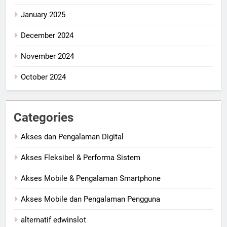
January 2025
December 2024
November 2024
October 2024
Categories
Akses dan Pengalaman Digital
Akses Fleksibel & Performa Sistem
Akses Mobile & Pengalaman Smartphone
Akses Mobile dan Pengalaman Pengguna
alternatif edwinslot