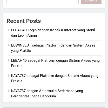
SEARCH
Recent Posts
LEBAH4D Login dengan Koneksi Internet yang Stabil
dan Lebih Aman
EDWINSLOT sebagai Platform dengan Sistem Akses
yang Praktis
LEBAH4D sebagai Platform dengan Sistem Akses yang
Praktis
KAYA787 sebagai Platform dengan Sistem Akses yang
Praktis
KAYA787 dengan Antarmuka Sederhana yang
Berorientasi pada Pengguna