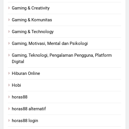
Gaming & Creativity
Gaming & Komunitas
Gaming & Technology
Gaming, Motivasi, Mental dan Psikologi
Gaming, Teknologi, Pengalaman Pengguna, Platform
Digital
Hiburan Online
Hobi
horas88
horas88 alternatif
horas88 login