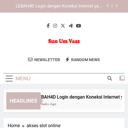
Skip
EDWINSLOT sebagai Platform dengan Sistem
to
Akses yang Praktis
content
LEBAH4D sebagai Platform dengan Sistem Akses
yang Praktis
KAYA787 sebagai Platform dengan Sistem Akses
yang Praktis
LEBAH4D Login dengan Koneksi Internet yang
Stabil dan Lebih Aman
Sun Um Vaaz
Baca Artikel Dan Berita Inspiratif Dari
EDWINSLOT sebagai Platform dengan Sistem
NEWSLETTER
RANDOM NEWS
Akses yang Praktis
Sun Um Vaaz. Konten Yang Memberikan
LEBAH4D sebagai Platform dengan Sistem Akses
Perspektif Positif Dan Penuh Makna.
yang Praktis
MENU
KAYA787 sebagai Platform dengan Sistem Akses
yang Praktis
LEBAH4D Login dengan Koneksi Internet yang St
HEADLINES
2 Weeks Ago
Home
akses slot online