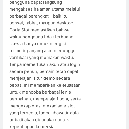
pengguna dapat langsung
mengakses halaman utama melalui
berbagai perangkat—baik itu
ponsel, tablet, maupun desktop.
Corla Slot memastikan bahwa
waktu pengguna tidak terbuang
sia-sia hanya untuk mengisi
formulir panjang atau menunggu
verifikasi yang memakan waktu.
Tanpa memerlukan akun atau login
secara penuh, pemain tetap dapat
menjelajahi fitur demo secara
bebas. Ini memberikan keleluasaan
untuk mencoba berbagai jenis
permainan, mempelajari pola, serta
mengeksplorasi mekanisme slot
yang tersedia, tanpa khawatir data
pribadi akan digunakan untuk
kepentingan komersial.