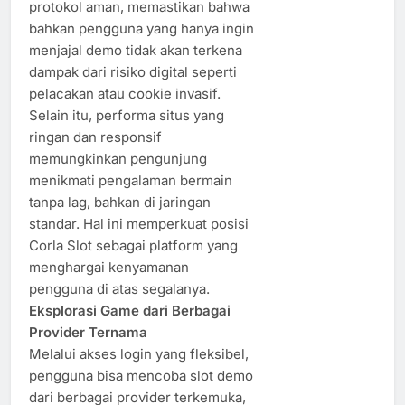
protokol aman, memastikan bahwa
bahkan pengguna yang hanya ingin
menjajal demo tidak akan terkena
dampak dari risiko digital seperti
pelacakan atau cookie invasif.
Selain itu, performa situs yang
ringan dan responsif
memungkinkan pengunjung
menikmati pengalaman bermain
tanpa lag, bahkan di jaringan
standar. Hal ini memperkuat posisi
Corla Slot sebagai platform yang
menghargai kenyamanan
pengguna di atas segalanya.
Eksplorasi Game dari Berbagai
Provider Ternama
Melalui akses login yang fleksibel,
pengguna bisa mencoba slot demo
dari berbagai provider terkemuka,