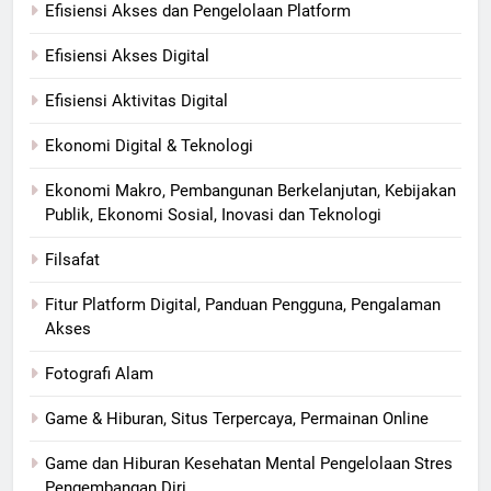
Efisiensi Akses dan Pengelolaan Platform
Efisiensi Akses Digital
Efisiensi Aktivitas Digital
Ekonomi Digital & Teknologi
Ekonomi Makro, Pembangunan Berkelanjutan, Kebijakan
Publik, Ekonomi Sosial, Inovasi dan Teknologi
Filsafat
Fitur Platform Digital, Panduan Pengguna, Pengalaman
Akses
Fotografi Alam
Game & Hiburan, Situs Terpercaya, Permainan Online
Game dan Hiburan Kesehatan Mental Pengelolaan Stres
Pengembangan Diri