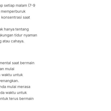
up setiap malam (7-9
at memperburuk
 konsentrasi saat
dak hanya tentang
ingkungan tidur nyaman
g atau cahaya.
mental saat bermain
an mulai
 waktu untuk
nyenangkan.
Anda mulai merasa
nda waktu untuk
ntuk terus bermain