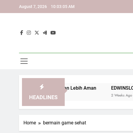
Skip
August 7, 2026
10:03:06 AM
to
content
Sun
Baca Artik
rnet yang Stabil dan Lebih Aman
EDWINSLOT sebagai Pl
2 Weeks Ago
HEADLINES
Home
bermain game sehat