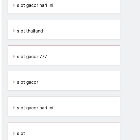
slot gacor hari ini
slot thailand
slot gacor 777
slot gacor
slot gacor hari ini
slot