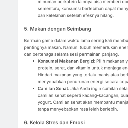
minuman berkafein lainnya bisa memberi do
sementara, konsumsi berlebihan dapat me
dan kelelahan setelah efeknya hilang.
5.
Makan dengan Seimbang
Bermain game dalam waktu lama sering kali membu
pentingnya makan. Namun, tubuh memerlukan energ
dan bertenaga selama sesi permainan panjang.
Konsumsi Makanan Bergizi
: Pilih makanan 
protein, serat, dan vitamin untuk menjaga ene
Hindari makanan yang terlalu manis atau ber
menyebabkan penurunan energi secara cepa
Camilan Sehat
: Jika Anda ingin camilan sela
camilan sehat seperti kacang-kacangan, bua
yogurt. Camilan sehat akan membantu menja
tanpa menyebabkan rasa lelah berlebih.
6.
Kelola Stres dan Emosi