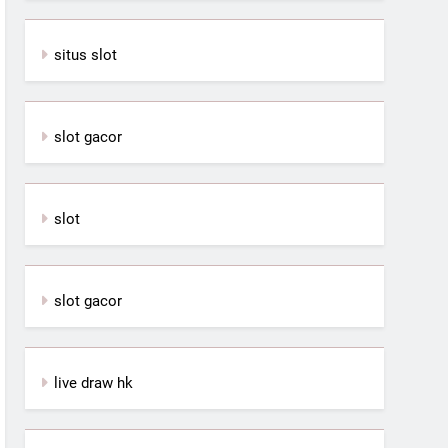
situs slot
slot gacor
slot
slot gacor
live draw hk