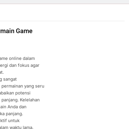
ermain Game
game online dalam
ergi dan fokus agar
t.
g sangat
m permainan yang seru
baikan potensi
 panjang. Kelelahan
main Anda dan
ka panjang.
ktif untuk
alam waktu lama,