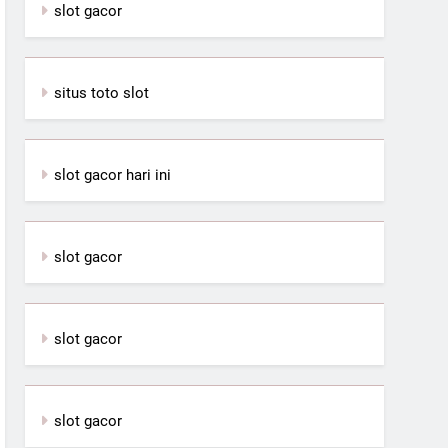
slot gacor
situs toto slot
slot gacor hari ini
slot gacor
slot gacor
slot gacor