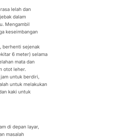
rasa lelah dan
rjebak dalam
lu. Mengambil
jaga keseimbangan
, berhenti sejenak
ekitar 6 meter) selama
elahan mata dan
otot leher.
jam untuk berdiri,
alah untuk melakukan
an kaki untuk
m di depan layar,
an masalah