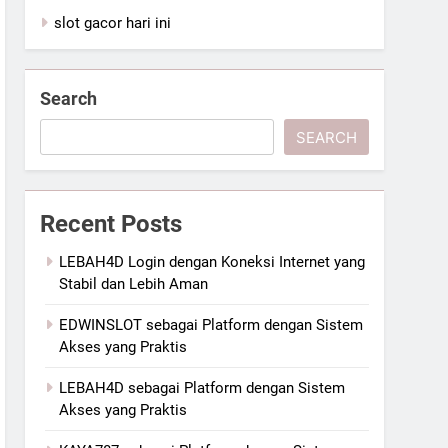
slot gacor hari ini
Search
SEARCH
Recent Posts
LEBAH4D Login dengan Koneksi Internet yang
Stabil dan Lebih Aman
EDWINSLOT sebagai Platform dengan Sistem
Akses yang Praktis
LEBAH4D sebagai Platform dengan Sistem
Akses yang Praktis