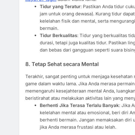
Tidur yang Teratur
: Pastikan Anda tidur cuk
jam untuk orang dewasa). Kurang tidur dap
kelelahan fisik dan mental, serta mengurangi
bermain.
Tidur Berkualitas
: Tidur yang berkualitas ti
durasi, tetapi juga kualitas tidur. Pastikan l
dan bebas dari gangguan seperti suara bisin
8.
Tetap Sehat secara Mental
Terakhir, sangat penting untuk menjaga kesehatan 
game dalam waktu lama. Jika Anda merasa permain
memengaruhi kesejahteraan mental Anda, luangkan
beristirahat atau melakukan aktivitas lain yang me
Berhenti Jika Terasa Terlalu Banyak
: Jika 
kelelahan mental atau emosional, beri diri A
berhenti bermain. Jangan memaksakan diri u
jika Anda merasa frustasi atau lelah.