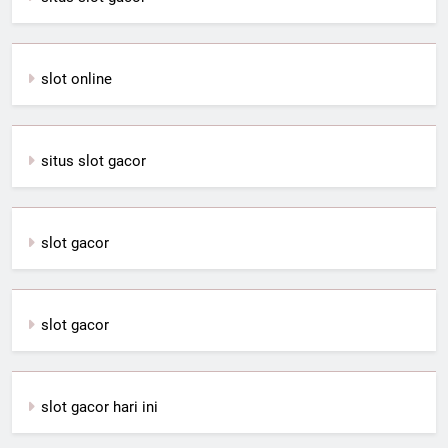
slot online
situs slot gacor
slot gacor
slot gacor
slot gacor hari ini