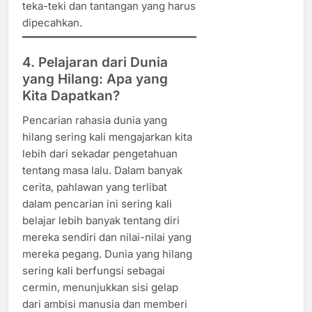
teka-teki dan tantangan yang harus
dipecahkan.
4. Pelajaran dari Dunia
yang Hilang: Apa yang
Kita Dapatkan?
Pencarian rahasia dunia yang
hilang sering kali mengajarkan kita
lebih dari sekadar pengetahuan
tentang masa lalu. Dalam banyak
cerita, pahlawan yang terlibat
dalam pencarian ini sering kali
belajar lebih banyak tentang diri
mereka sendiri dan nilai-nilai yang
mereka pegang. Dunia yang hilang
sering kali berfungsi sebagai
cermin, menunjukkan sisi gelap
dari ambisi manusia dan memberi