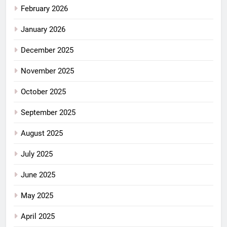
February 2026
January 2026
December 2025
November 2025
October 2025
September 2025
August 2025
July 2025
June 2025
May 2025
April 2025