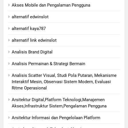
Akses Mobile dan Pengalaman Pengguna
alternatif edwinslot
alternatif kaya787
alternatif link edwinslot
Analisis Brand Digital
Analisis Permainan & Strategi Bermain
Analisis Scatter Visual, Studi Pola Putaran, Mekanisme
Interaktif Mesin, Observasi Sistem Modern, Evaluasi
Ritme Operasional
Arsitektur Digital,Platform Teknologi,Manajemen
Akses,Infrastruktur Sistem,Pengalaman Pengguna
Arsitektur Informasi dan Pengelolaan Platform