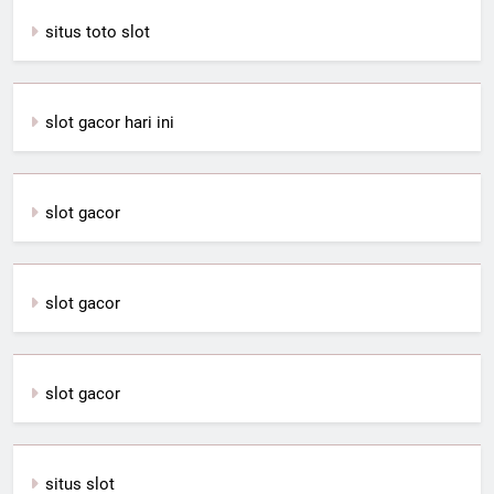
situs toto slot
slot gacor hari ini
slot gacor
slot gacor
slot gacor
situs slot