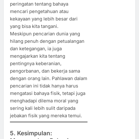
peringatan tentang bahaya
mencari pengetahuan atau
kekayaan yang lebih besar dari
yang bisa kita tangani.
Meskipun pencarian dunia yang
hilang penuh dengan petualangan
dan ketegangan, ia juga
mengajarkan kita tentang
pentingnya keberanian,
pengorbanan, dan bekerja sama
dengan orang lain. Pahlawan dalam
pencarian ini tidak hanya harus
mengatasi bahaya fisik, tetapi juga
menghadapi dilema moral yang
sering kali lebih sulit daripada
jebakan fisik yang mereka temui.
5. Kesimpulan: