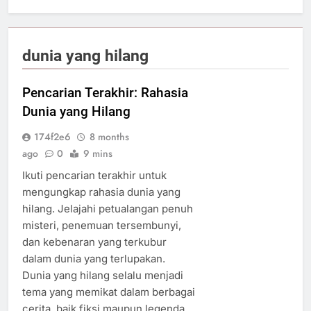
dunia yang hilang
Pencarian Terakhir: Rahasia
Dunia yang Hilang
174f2e6
8 months
ago
0
9 mins
Ikuti pencarian terakhir untuk
mengungkap rahasia dunia yang
hilang. Jelajahi petualangan penuh
misteri, penemuan tersembunyi,
dan kebenaran yang terkubur
dalam dunia yang terlupakan.
Dunia yang hilang selalu menjadi
tema yang memikat dalam berbagai
cerita, baik fiksi maupun legenda