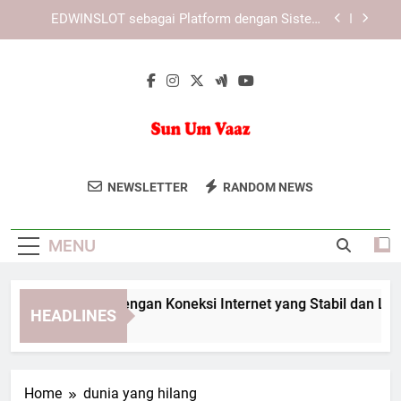
Skip
LEBAH4D sebagai Platform dengan Sistem Akses
to
yang Praktis
content
KAYA787 sebagai Platform dengan Sistem Akses
yang Praktis
LEBAH4D Login dengan Koneksi Internet yang
Stabil dan Lebih Aman
EDWINSLOT sebagai Platform dengan Sistem
Akses yang Praktis
Sun Um Vaaz
Baca Artikel Dan Berita Inspiratif Dari
LEBAH4D sebagai Platform dengan Sistem Akses
NEWSLETTER
RANDOM NEWS
yang Praktis
Sun Um Vaaz. Konten Yang Memberikan
KAYA787 sebagai Platform dengan Sistem Akses
Perspektif Positif Dan Penuh Makna.
yang Praktis
MENU
BAH4D Login dengan Koneksi Internet yang Stabil dan Lebih 
HEADLINES
eeks Ago
Home
dunia yang hilang