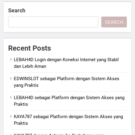
Search
SEARCH
Recent Posts
LEBAH4D Login dengan Koneksi Internet yang Stabil
dan Lebih Aman
EDWINSLOT sebagai Platform dengan Sistem Akses
yang Praktis
LEBAH4D sebagai Platform dengan Sistem Akses yang
Praktis
KAYA787 sebagai Platform dengan Sistem Akses yang
Praktis