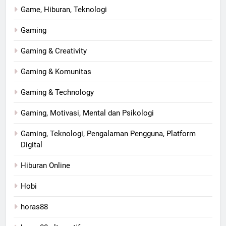
Game, Hiburan, Teknologi
Gaming
Gaming & Creativity
Gaming & Komunitas
Gaming & Technology
Gaming, Motivasi, Mental dan Psikologi
Gaming, Teknologi, Pengalaman Pengguna, Platform
Digital
Hiburan Online
Hobi
horas88