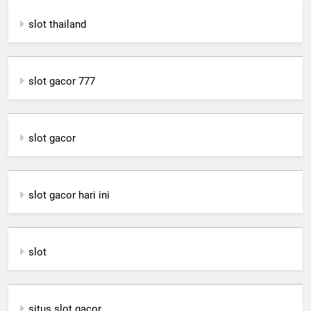
slot thailand
slot gacor 777
slot gacor
slot gacor hari ini
slot
situs slot gacor