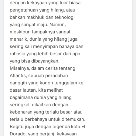
dengan kekayaan yang luar biasa,
pengetahuan yang hilang, atau
bahkan makhluk dan teknologi
yang sangat maju. Namun,
meskipun tampaknya sangat
menarik, dunia yang hilang juga
sering kali menyimpan bahaya dan
rahasia yang lebih besar dari apa
yang bisa dibayangkan.
Misalnya, dalam cerita tentang
Atlantis, sebuah peradaban
canggih yang konon tenggelam ke
dasar lautan, kita melihat
bagaimana dunia yang hilang
seringkali dikaitkan dengan
kebenaran yang terlalu besar atau
terlalu berbahaya untuk ditemukan.
Begitu juga dengan legenda kota El
Dorado, yang berjanji kekayaan