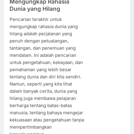
Mengungkap Rahasia
Dunia yang Hilang
Pencarian terakhir untuk
mengungkap rahasia dunia yang
hilang adalah perjalanan yang
penuh dengan petualangan,
tantangan, dan penemuan yang
mendalam. Ini adalah pencarian
untuk pengetahuan, kekayaan, dan
pemahaman yang lebih besar
tentang dunia dan diri kita sendiri.
Namun, seperti yang kita lihat
dalam banyak cerita, dunia yang
hilang juga membawa pelajaran
berharga tentang batas-batas
manusia, tentang bahaya mengejar
kekuasaan atau pengetahuan tanpa
mempertimbangkan