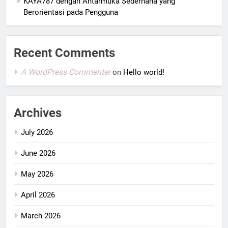
KAYA787 dengan Antarmuka Sederhana yang
Berorientasi pada Pengguna
Recent Comments
A WordPress Commenter
on
Hello world!
Archives
July 2026
June 2026
May 2026
April 2026
March 2026