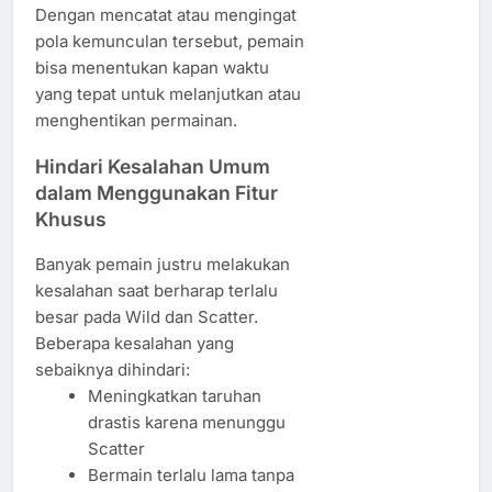
Dengan mencatat atau mengingat
pola kemunculan tersebut, pemain
bisa menentukan kapan waktu
yang tepat untuk melanjutkan atau
menghentikan permainan.
Hindari Kesalahan Umum
dalam Menggunakan Fitur
Khusus
Banyak pemain justru melakukan
kesalahan saat berharap terlalu
besar pada Wild dan Scatter.
Beberapa kesalahan yang
sebaiknya dihindari:
Meningkatkan taruhan
drastis karena menunggu
Scatter
Bermain terlalu lama tanpa