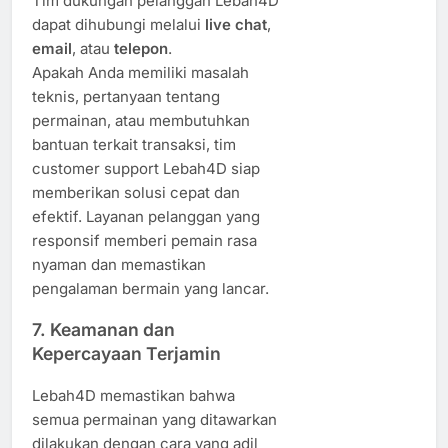
Tim dukungan pelanggan Lebah4D
dapat dihubungi melalui
live chat
,
email
, atau
telepon
.
Apakah Anda memiliki masalah
teknis, pertanyaan tentang
permainan, atau membutuhkan
bantuan terkait transaksi, tim
customer support Lebah4D siap
memberikan solusi cepat dan
efektif. Layanan pelanggan yang
responsif memberi pemain rasa
nyaman dan memastikan
pengalaman bermain yang lancar.
7.
Keamanan dan
Kepercayaan Terjamin
Lebah4D memastikan bahwa
semua permainan yang ditawarkan
dilakukan dengan cara yang adil