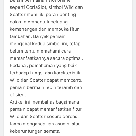
seperti CorlaSlot, simbol Wild dan
Scatter memiliki peran penting
dalam membentuk peluang
kemenangan dan membuka fitur
tambahan. Banyak pemain
mengenal kedua simbol ini, tetapi
belum tentu memahami cara
memanfaatkannya secara optimal.
Padahal, pemahaman yang baik
terhadap fungsi dan karakteristik
Wild dan Scatter dapat membantu
pemain bermain lebih terarah dan
efisien.
Artikel ini membahas bagaimana
pemain dapat memanfaatkan fitur
Wild dan Scatter secara cerdas,
tanpa mengandalkan asumsi atau
keberuntungan semata.