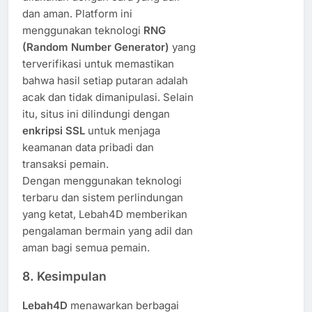
dan aman. Platform ini
menggunakan teknologi
RNG
(Random Number Generator)
yang
terverifikasi untuk memastikan
bahwa hasil setiap putaran adalah
acak dan tidak dimanipulasi. Selain
itu, situs ini dilindungi dengan
enkripsi SSL
untuk menjaga
keamanan data pribadi dan
transaksi pemain.
Dengan menggunakan teknologi
terbaru dan sistem perlindungan
yang ketat, Lebah4D memberikan
pengalaman bermain yang adil dan
aman bagi semua pemain.
8.
Kesimpulan
Lebah4D
menawarkan berbagai