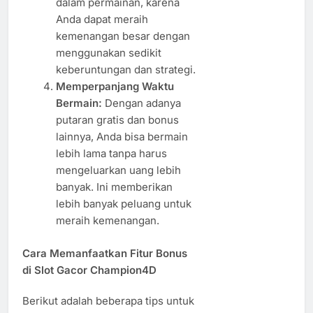
dalam permainan, karena
Anda dapat meraih
kemenangan besar dengan
menggunakan sedikit
keberuntungan dan strategi.
Memperpanjang Waktu
Bermain:
Dengan adanya
putaran gratis dan bonus
lainnya, Anda bisa bermain
lebih lama tanpa harus
mengeluarkan uang lebih
banyak. Ini memberikan
lebih banyak peluang untuk
meraih kemenangan.
Cara Memanfaatkan Fitur Bonus
di Slot Gacor Champion4D
Berikut adalah beberapa tips untuk