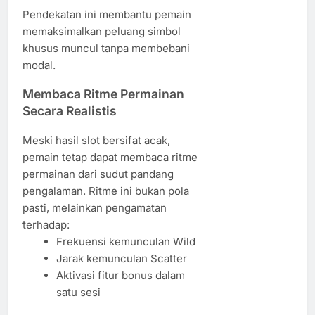
Pendekatan ini membantu pemain
memaksimalkan peluang simbol
khusus muncul tanpa membebani
modal.
Membaca Ritme Permainan
Secara Realistis
Meski hasil slot bersifat acak,
pemain tetap dapat membaca ritme
permainan dari sudut pandang
pengalaman. Ritme ini bukan pola
pasti, melainkan pengamatan
terhadap:
Frekuensi kemunculan Wild
Jarak kemunculan Scatter
Aktivasi fitur bonus dalam
satu sesi