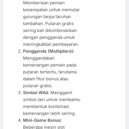
Memberikan pemain
kesempatan untuk memutar
gulungan tanpa taruhan
tambahan. Putaran gratis
sering kali dikombinasikan
dengan pengganda untuk
meningkatkan pembayaran.
Pengganda (Multipliers):
Menggandakan
kemenangan pemain pada
putaran tertentu, terutama
dalam fitur bonus atau
putaran gratis.
Simbol Wild:
Mengganti
simbol lain untuk membantu
membentuk kombinasi
kemenangan lebih sering.
Mini-Game Bonus:
Beberapa mesin slot