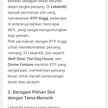
kembali sebagian besar taruhan
dalam jangka panjang. Di
Lebah4D
,
banyak permainan slot yang
menawarkan
RTP tinggi
, beberapa
di antaranya bahkan mencapai
98%, yang sangat menguntungkan
bagi pemain.
Pilih permainan dengan RTP tinggi
untuk memaksimalkan peluang
menang. Di Lebah4D, slot seperti
Wolf Gold
,
The Dog House
, dan
Divine Fortune
memiliki RTP yang
sangat baik, memberikan peluang
besar untuk meraih kemenangan
besar atau jackpot.
2.
Beragam Pilihan Slot
dengan Tema Menarik
Lebah4D bekerja sama dengan