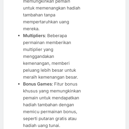
memungkinkan pemain
untuk memenangkan hadiah
tambahan tanpa
mempertaruhkan uang
mereka.
Multipliers
: Beberapa
permainan memberikan
multiplier yang
menggandakan
kemenangan, memberi
peluang lebih besar untuk
meraih kemenangan besar.
Bonus Games
: Fitur bonus
khusus yang memungkinkan
pemain untuk mendapatkan
hadiah tambahan dengan
memicu permainan bonus,
seperti putaran gratis atau
hadiah uang tunai.