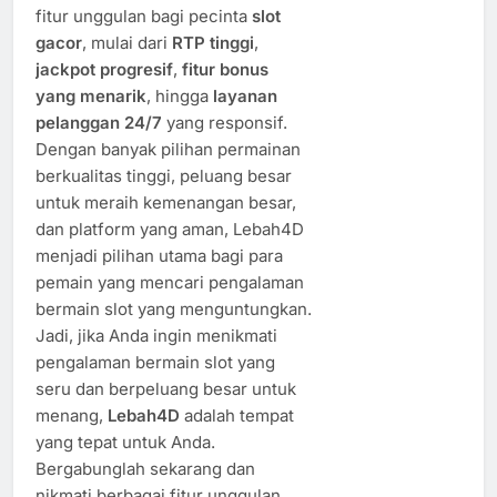
fitur unggulan bagi pecinta
slot
gacor
, mulai dari
RTP tinggi
,
jackpot progresif
,
fitur bonus
yang menarik
, hingga
layanan
pelanggan 24/7
yang responsif.
Dengan banyak pilihan permainan
berkualitas tinggi, peluang besar
untuk meraih kemenangan besar,
dan platform yang aman, Lebah4D
menjadi pilihan utama bagi para
pemain yang mencari pengalaman
bermain slot yang menguntungkan.
Jadi, jika Anda ingin menikmati
pengalaman bermain slot yang
seru dan berpeluang besar untuk
menang,
Lebah4D
adalah tempat
yang tepat untuk Anda.
Bergabunglah sekarang dan
nikmati berbagai fitur unggulan