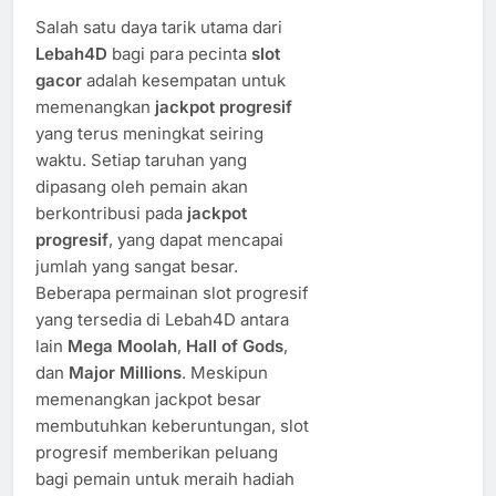
Salah satu daya tarik utama dari
Lebah4D
bagi para pecinta
slot
gacor
adalah kesempatan untuk
memenangkan
jackpot progresif
yang terus meningkat seiring
waktu. Setiap taruhan yang
dipasang oleh pemain akan
berkontribusi pada
jackpot
progresif
, yang dapat mencapai
jumlah yang sangat besar.
Beberapa permainan slot progresif
yang tersedia di Lebah4D antara
lain
Mega Moolah
,
Hall of Gods
,
dan
Major Millions
. Meskipun
memenangkan jackpot besar
membutuhkan keberuntungan, slot
progresif memberikan peluang
bagi pemain untuk meraih hadiah