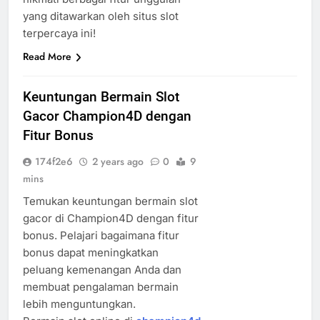
yang ditawarkan oleh situs slot
terpercaya ini!
Read More
Keuntungan Bermain Slot
Gacor Champion4D dengan
Fitur Bonus
174f2e6
2 years ago
0
9
mins
Temukan keuntungan bermain slot
gacor di Champion4D dengan fitur
bonus. Pelajari bagaimana fitur
bonus dapat meningkatkan
peluang kemenangan Anda dan
membuat pengalaman bermain
lebih menguntungkan.