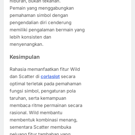
hiburan, bukan tekanan.
Pemain yang menggabungkan
pemahaman simbol dengan
pengendalian diri cenderung
memiliki pengalaman bermain yang
lebih konsisten dan
menyenangkan.
Kesimpulan
Rahasia memanfaatkan fitur Wild
dan Scatter di
corlaslot
secara
optimal terletak pada pemahaman
fungsi simbol, pengaturan pola
taruhan, serta kemampuan
membaca ritme permainan secara
rasional. Wild membantu
membentuk kombinasi menang,
sementara Scatter membuka
peluang fitur tambahan yang