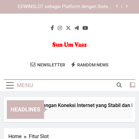
Skip
LEBAH4D sebagai Platform dengan Sistem Akses
to
yang Praktis
content
KAYA787 sebagai Platform dengan Sistem Akses
yang Praktis
LEBAH4D Login dengan Koneksi Internet yang
Stabil dan Lebih Aman
EDWINSLOT sebagai Platform dengan Sistem
Akses yang Praktis
Sun Um Vaaz
Baca Artikel Dan Berita Inspiratif Dari
LEBAH4D sebagai Platform dengan Sistem Akses
NEWSLETTER
RANDOM NEWS
yang Praktis
Sun Um Vaaz. Konten Yang Memberikan
KAYA787 sebagai Platform dengan Sistem Akses
Perspektif Positif Dan Penuh Makna.
yang Praktis
MENU
BAH4D Login dengan Koneksi Internet yang Stabil dan Lebih
HEADLINES
Weeks Ago
Home
Fitur Slot