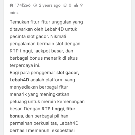
174f2e6
2 years ago
0
9
mins
Temukan fitur-fitur unggulan yang
ditawarkan oleh Lebah4D untuk
pecinta slot gacor. Nikmati
pengalaman bermain slot dengan
RTP tinggi, jackpot besar, dan
berbagai bonus menarik di situs
terpercaya ini.
Bagi para penggemar
slot gacor
,
Lebah4D
adalah platform yang
menyediakan berbagai fitur
menarik yang meningkatkan
peluang untuk meraih kemenangan
besar. Dengan
RTP tinggi
,
fitur
bonus
, dan berbagai pilihan
permainan berkualitas, Lebah4D
berhasil memenuhi ekspektasi