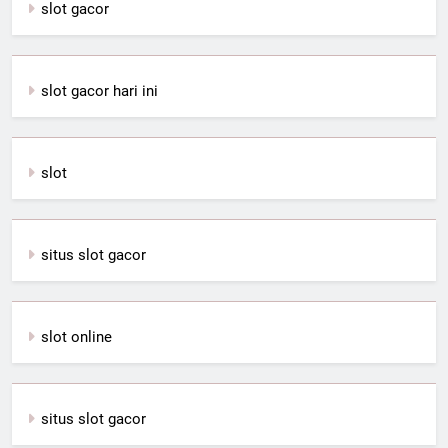
slot gacor
slot gacor hari ini
slot
situs slot gacor
slot online
situs slot gacor