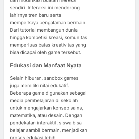
dan modifikasi buatan mereka
sendiri. Interaksi ini mendorong
lahirnya tren baru serta
memperkaya pengalaman bermain.
Dari tutorial membangun dunia
hingga kompetisi kreasi, komunitas
memperluas batas kreativitas yang
bisa dicapai oleh game tersebut.
Edukasi dan Manfaat Nyata
Selain hiburan, sandbox games
juga memiliki nilai edukatif.
Beberapa game digunakan sebagai
media pembelajaran di sekolah
untuk mengajarkan konsep sains,
matematika, atau desain. Dengan
pendekatan interaktif, siswa bisa
belajar sambil bermain, menjadikan
proses edukasi lebih