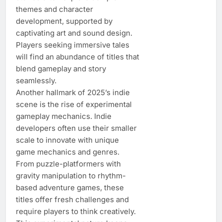
themes and character
development, supported by
captivating art and sound design.
Players seeking immersive tales
will find an abundance of titles that
blend gameplay and story
seamlessly.
Another hallmark of 2025’s indie
scene is the rise of experimental
gameplay mechanics. Indie
developers often use their smaller
scale to innovate with unique
game mechanics and genres.
From puzzle-platformers with
gravity manipulation to rhythm-
based adventure games, these
titles offer fresh challenges and
require players to think creatively.