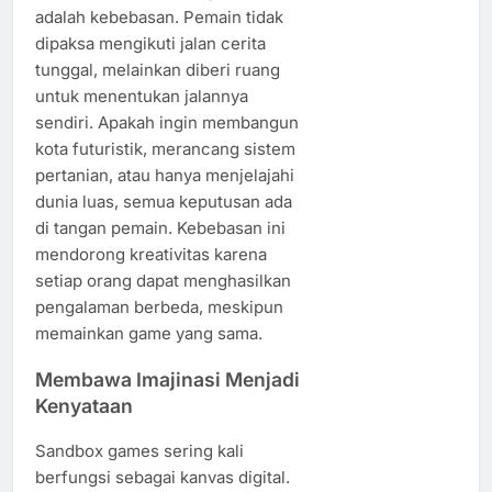
adalah kebebasan. Pemain tidak
dipaksa mengikuti jalan cerita
tunggal, melainkan diberi ruang
untuk menentukan jalannya
sendiri. Apakah ingin membangun
kota futuristik, merancang sistem
pertanian, atau hanya menjelajahi
dunia luas, semua keputusan ada
di tangan pemain. Kebebasan ini
mendorong kreativitas karena
setiap orang dapat menghasilkan
pengalaman berbeda, meskipun
memainkan game yang sama.
Membawa Imajinasi Menjadi
Kenyataan
Sandbox games sering kali
berfungsi sebagai kanvas digital.