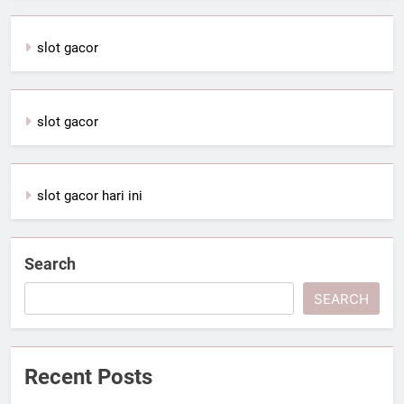
slot gacor
slot gacor
slot gacor hari ini
Search
SEARCH
Recent Posts