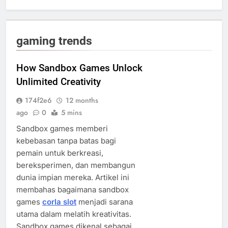
gaming trends
How Sandbox Games Unlock
Unlimited Creativity
174f2e6
12 months
ago
0
5 mins
Sandbox games memberi
kebebasan tanpa batas bagi
pemain untuk berkreasi,
bereksperimen, dan membangun
dunia impian mereka. Artikel ini
membahas bagaimana sandbox
games
corla slot
menjadi sarana
utama dalam melatih kreativitas.
Sandbox games dikenal sebagai