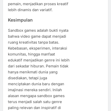
pemain, menjadikan proses kreatif
lebih dinamis dan variatif.
Kesimpulan
Sandbox games adalah bukti nyata
bahwa video game dapat menjadi
ruang kreativitas tanpa batas.
Kebebasan, eksperimen, interaksi
komunitas, hingga manfaat
edukatif menjadikan genre ini lebih
dari sekadar hiburan. Pemain tidak
hanya menikmati dunia yang
disediakan, tetapi juga
menciptakan dunia baru dengan
imajinasi mereka sendiri. Inilah
alasan mengapa sandbox games
terus menjadi salah satu genre
paling relevan dan inspiratif di