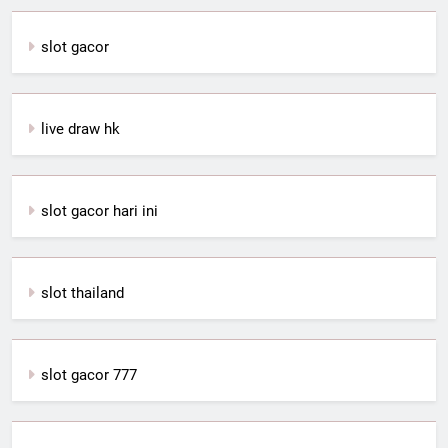
slot gacor
live draw hk
slot gacor hari ini
slot thailand
slot gacor 777