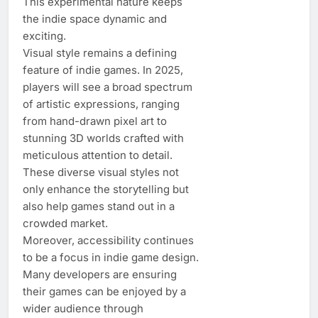
This experimental nature keeps
the indie space dynamic and
exciting.
Visual style remains a defining
feature of indie games. In 2025,
players will see a broad spectrum
of artistic expressions, ranging
from hand-drawn pixel art to
stunning 3D worlds crafted with
meticulous attention to detail.
These diverse visual styles not
only enhance the storytelling but
also help games stand out in a
crowded market.
Moreover, accessibility continues
to be a focus in indie game design.
Many developers are ensuring
their games can be enjoyed by a
wider audience through