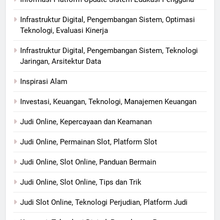
Infrastruktur Digital, Pengembangan Sistem, Optimasi
Teknologi, Evaluasi Kinerja
Infrastruktur Digital, Pengembangan Sistem, Teknologi
Jaringan, Arsitektur Data
Inspirasi Alam
Investasi, Keuangan, Teknologi, Manajemen Keuangan
Judi Online, Kepercayaan dan Keamanan
Judi Online, Permainan Slot, Platform Slot
Judi Online, Slot Online, Panduan Bermain
Judi Online, Slot Online, Tips dan Trik
Judi Slot Online, Teknologi Perjudian, Platform Judi