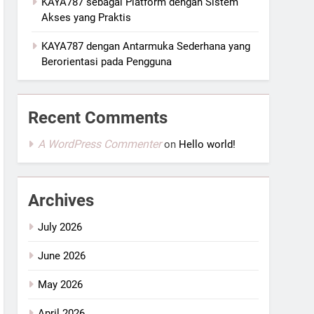
KAYA787 sebagai Platform dengan Sistem
Akses yang Praktis
KAYA787 dengan Antarmuka Sederhana yang
Berorientasi pada Pengguna
Recent Comments
A WordPress Commenter
on
Hello world!
Archives
July 2026
June 2026
May 2026
April 2026