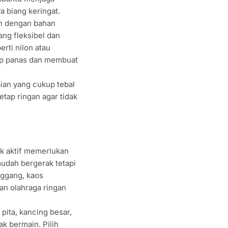
a biang keringat.
an dengan bahan
ng fleksibel dan
erti nilon atau
ap panas dan membuat
kaian yang cukup tebal
tap ringan agar tidak
k aktif memerlukan
mudah bergerak tetapi
nggang, kaos
an olahraga ringan
pita, kancing besar,
ak bermain. Pilih