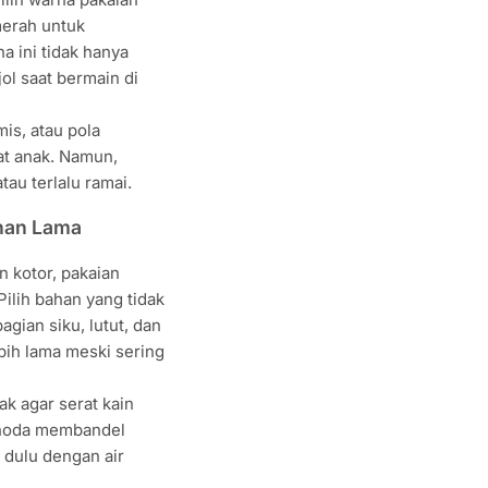
merah untuk
 ini tidak hanya
ol saat bermain di
mis, atau pola
t anak. Namun,
tau terlalu ramai.
ahan Lama
 kotor, pakaian
ilih bahan yang tidak
agian siku, lutut, dan
ebih lama meski sering
k agar serat kain
k noda membandel
 dulu dengan air