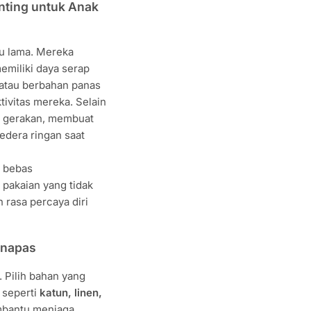
nting untuk Anak
lu lama. Mereka
emiliki daya serap
t atau berbahan panas
tivitas mereka. Selain
si gerakan, membuat
edera ringan saat
h bebas
 pakaian yang tidak
rasa percaya diri
rnapas
 Pilih bahan yang
 seperti
katun, linen,
mbantu menjaga