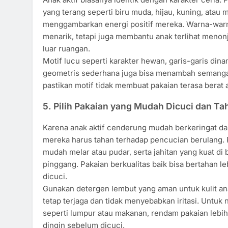
yang terang seperti biru muda, hijau, kuning, atau 
menggambarkan energi positif mereka. Warna-warna
menarik, tetapi juga membantu anak terlihat menonj
luar ruangan.
Motif lucu seperti karakter hewan, garis-garis dina
geometris sederhana juga bisa menambah semanga
pastikan motif tidak membuat pakaian terasa berat a
5. Pilih Pakaian yang Mudah Dicuci dan T
Karena anak aktif cenderung mudah berkeringat dan
mereka harus tahan terhadap pencucian berulang. P
mudah melar atau pudar, serta jahitan yang kuat di b
pinggang. Pakaian berkualitas baik bisa bertahan l
dicuci.
Gunakan detergen lembut yang aman untuk kulit ana
tetap terjaga dan tidak menyebabkan iritasi. Untu
seperti lumpur atau makanan, rendam pakaian lebih
dingin sebelum dicuci.