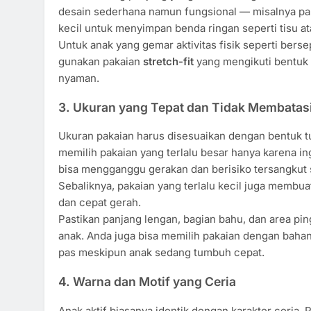
desain sederhana namun fungsional — misalnya pa
kecil untuk menyimpan benda ringan seperti tisu a
Untuk anak yang gemar aktivitas fisik seperti berse
gunakan pakaian
stretch-fit
yang mengikuti bentuk
nyaman.
3. Ukuran yang Tepat dan Tidak Membatas
Ukuran pakaian harus disesuaikan dengan bentuk 
memilih pakaian yang terlalu besar hanya karena in
bisa mengganggu gerakan dan berisiko tersangkut 
Sebaliknya, pakaian yang terlalu kecil juga membuat
dan cepat gerah.
Pastikan panjang lengan, bagian bahu, dan area pi
anak. Anda juga bisa memilih pakaian dengan bahan 
pas meskipun anak sedang tumbuh cepat.
4. Warna dan Motif yang Ceria
Anak aktif biasanya identik dengan karakter ceria. 