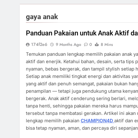
gaya anak
Panduan Pakaian untuk Anak Aktif da
174f2e6
9 Months Ago
0
8 Mins
Temukan panduan lengkap memilih pakaian anak ya
aktif dan enerjik. Ketahui bahan, desain, serta tips 
nyaman, bebas bergerak, dan tampil stylish setiap h
Setiap anak memiliki tingkat energi dan aktivitas y
yang aktif dan penuh semangat, pakaian bukan han
penampilan — tetapi juga pendukung utama kenya
bergerak. Anak aktif cenderung sering berlari, mel
tanpa henti, sehingga pakaian mereka harus mampu
tersebut tanpa membatasi gerakan. Artikel ini ak
lengkap memilih pakaian
CHAMPION4D
aktif dan 
bisa tetap nyaman, aman, dan percaya diri sepanjan