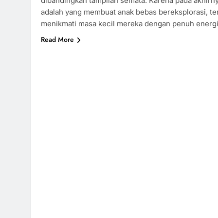
dibandingkan tampilan semata. Karena pada akhirny
adalah yang membuat anak bebas bereksplorasi, te
menikmati masa kecil mereka dengan penuh energi
Read More