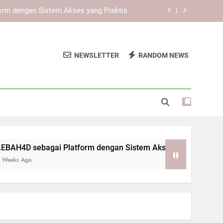
rm dengan Sistem Akses yang Praktis
rm dengan Sistem Akses yang Praktis
orm dengan Sistem Akses yang Praktis
NEWSLETTER
RANDOM NEWS
 Internet yang Stabil dan Lebih Aman
ikan Perspektif Positif Dan Penuh Makna.
rm dengan Sistem Akses yang Praktis
rm dengan Sistem Akses yang Praktis
orm dengan Sistem Akses yang Praktis
agai Platform dengan Sistem Akses yang Praktis
KAYA7
3 Week