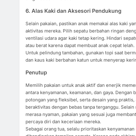
6. Alas Kaki dan Aksesori Pendukung
Selain pakaian, pastikan anak memakai alas kaki 
aktivitas mereka. Pilih sepatu berbahan ringan deng
ventilasi udara agar kaki tetap kering. Hindari sepat
atau berat karena dapat membuat anak cepat lelah.
Untuk pelindung tambahan, gunakan topi saat berma
dan kaus kaki berbahan katun untuk menyerap keri
Penutup
Memilih pakaian untuk anak aktif dan enerjik mem
antara kenyamanan, keamanan, dan gaya. Dengan b
potongan yang fleksibel, serta desain yang praktis,
beraktivitas dengan bebas tanpa terganggu. Selai
merasa nyaman, pakaian yang sesuai juga membant
percaya diri dan keceriaan mereka.
Sebagai orang tua, selalu prioritaskan kenyamana