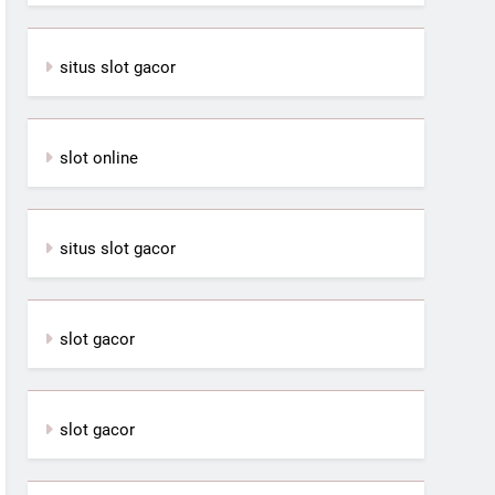
situs slot gacor
slot online
situs slot gacor
slot gacor
slot gacor