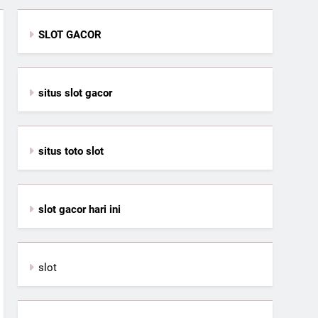
SLOT GACOR
situs slot gacor
situs toto slot
slot gacor hari ini
slot