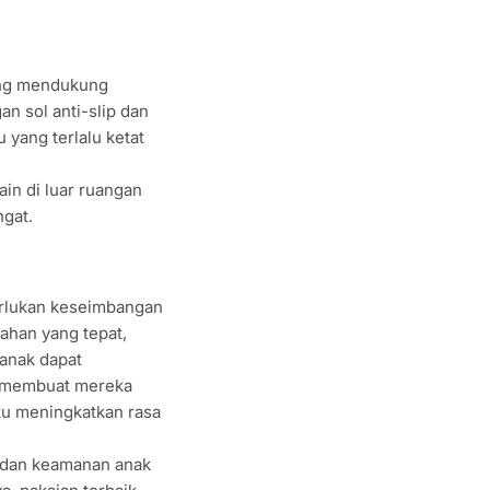
yang mendukung
an sol anti-slip dan
u yang terlalu ketat
in di luar ruangan
ngat.
erlukan keseimbangan
ahan yang tepat,
 anak dapat
n membuat mereka
u meningkatkan rasa
n dan keamanan anak