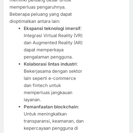
memperluas pengaruhnya.
Beberapa peluang yang dapat
dioptimalkan antara lain:
Ekspansi teknologi imersif
:
Integrasi Virtual Reality (VR)
dan Augmented Reality (AR)
dapat memperkaya
pengalaman pengguna.
Kolaborasi lintas industri
:
Bekerjasama dengan sektor
lain seperti e-commerce
dan fintech untuk
memperluas jangkauan
layanan.
Pemanfaatan blockchain
:
Untuk meningkatkan
transparansi, keamanan, dan
kepercayaan pengguna di