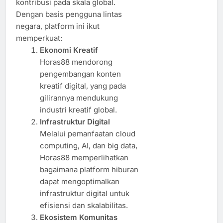
kontribusi pada skala global.
Dengan basis pengguna lintas
negara, platform ini ikut
memperkuat:
Ekonomi Kreatif
Horas88 mendorong
pengembangan konten
kreatif digital, yang pada
gilirannya mendukung
industri kreatif global.
Infrastruktur Digital
Melalui pemanfaatan cloud
computing, AI, dan big data,
Horas88 memperlihatkan
bagaimana platform hiburan
dapat mengoptimalkan
infrastruktur digital untuk
efisiensi dan skalabilitas.
Ekosistem Komunitas