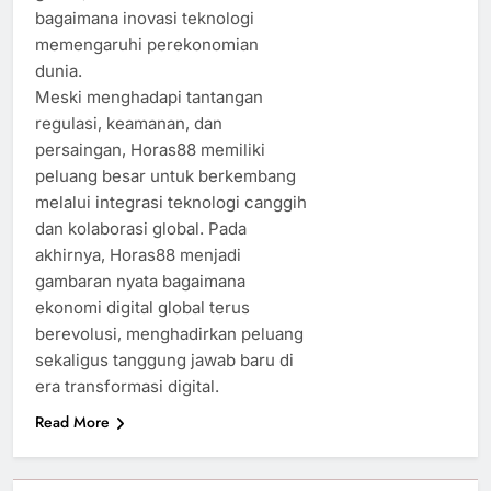
bagaimana inovasi teknologi
memengaruhi perekonomian
dunia.
Meski menghadapi tantangan
regulasi, keamanan, dan
persaingan, Horas88 memiliki
peluang besar untuk berkembang
melalui integrasi teknologi canggih
dan kolaborasi global. Pada
akhirnya, Horas88 menjadi
gambaran nyata bagaimana
ekonomi digital global terus
berevolusi, menghadirkan peluang
sekaligus tanggung jawab baru di
era transformasi digital.
Read More