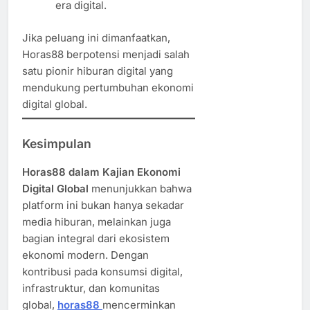
era digital.
Jika peluang ini dimanfaatkan,
Horas88 berpotensi menjadi salah
satu pionir hiburan digital yang
mendukung pertumbuhan ekonomi
digital global.
Kesimpulan
Horas88 dalam Kajian Ekonomi
Digital Global
menunjukkan bahwa
platform ini bukan hanya sekadar
media hiburan, melainkan juga
bagian integral dari ekosistem
ekonomi modern. Dengan
kontribusi pada konsumsi digital,
infrastruktur, dan komunitas
global,
horas88
mencerminkan