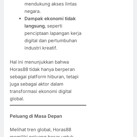
mendukung akses lintas
negara.
Dampak ekonomi tidak
langsung
, seperti
penciptaan lapangan kerja
digital dan pertumbuhan
industri kreatif.
Hal ini menunjukkan bahwa
Horas88 tidak hanya berperan
sebagai platform hiburan, tetapi
juga sebagai aktor dalam
transformasi ekonomi digital
global.
Peluang di Masa Depan
Melihat tren global, Horas88
memiliki peluang besar untuk