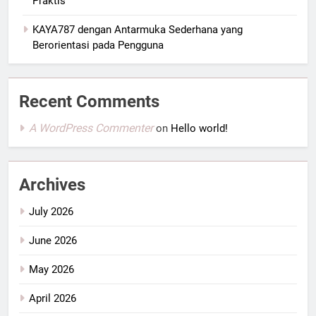
Praktis
KAYA787 dengan Antarmuka Sederhana yang
Berorientasi pada Pengguna
Recent Comments
A WordPress Commenter
on
Hello world!
Archives
July 2026
June 2026
May 2026
April 2026