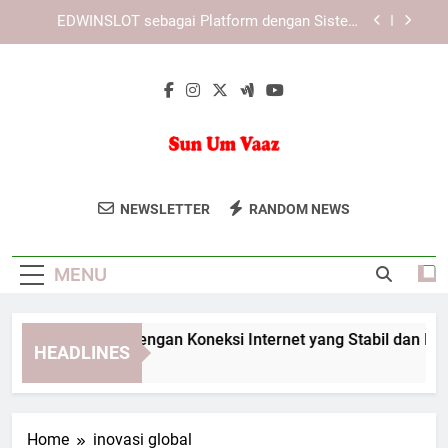
Skip
LEBAH4D sebagai Platform dengan Sistem Akses
to
yang Praktis
content
KAYA787 sebagai Platform dengan Sistem Akses
yang Praktis
LEBAH4D Login dengan Koneksi Internet yang
Stabil dan Lebih Aman
EDWINSLOT sebagai Platform dengan Sistem
Akses yang Praktis
Sun Um Vaaz
Baca Artikel Dan Berita Inspiratif Dari
LEBAH4D sebagai Platform dengan Sistem Akses
NEWSLETTER
RANDOM NEWS
yang Praktis
Sun Um Vaaz. Konten Yang Memberikan
KAYA787 sebagai Platform dengan Sistem Akses
Perspektif Positif Dan Penuh Makna.
yang Praktis
MENU
BAH4D Login dengan Koneksi Internet yang Stabil dan Lebih
HEADLINES
Weeks Ago
Home
inovasi global