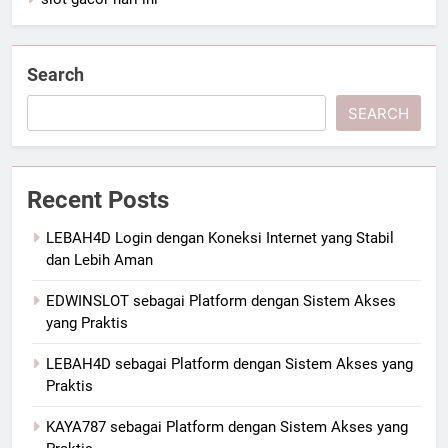
Search
SEARCH
Recent Posts
LEBAH4D Login dengan Koneksi Internet yang Stabil
dan Lebih Aman
EDWINSLOT sebagai Platform dengan Sistem Akses
yang Praktis
LEBAH4D sebagai Platform dengan Sistem Akses yang
Praktis
KAYA787 sebagai Platform dengan Sistem Akses yang