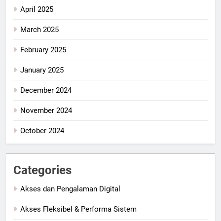
April 2025
March 2025
February 2025
January 2025
December 2024
November 2024
October 2024
Categories
Akses dan Pengalaman Digital
Akses Fleksibel & Performa Sistem