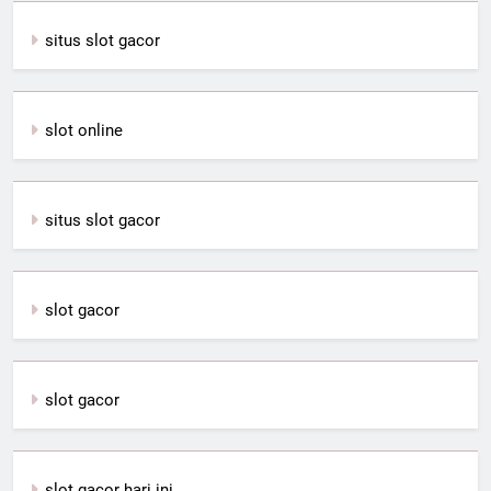
situs slot gacor
slot online
situs slot gacor
slot gacor
slot gacor
slot gacor hari ini