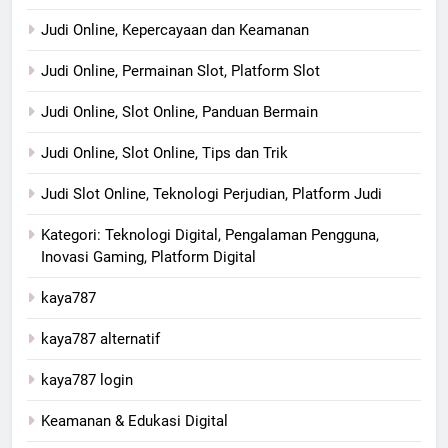
Judi Online, Kepercayaan dan Keamanan
Judi Online, Permainan Slot, Platform Slot
Judi Online, Slot Online, Panduan Bermain
Judi Online, Slot Online, Tips dan Trik
Judi Slot Online, Teknologi Perjudian, Platform Judi
Kategori: Teknologi Digital, Pengalaman Pengguna,
Inovasi Gaming, Platform Digital
kaya787
kaya787 alternatif
kaya787 login
Keamanan & Edukasi Digital