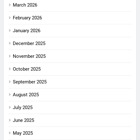
March 2026
February 2026
January 2026
December 2025
November 2025
October 2025
September 2025
August 2025
July 2025
June 2025
May 2025