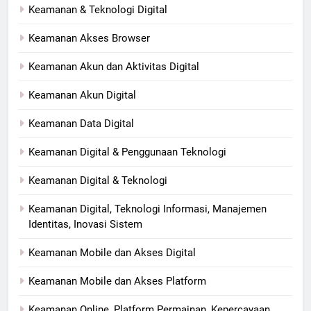
Keamanan & Teknologi Digital
Keamanan Akses Browser
Keamanan Akun dan Aktivitas Digital
Keamanan Akun Digital
Keamanan Data Digital
Keamanan Digital & Penggunaan Teknologi
Keamanan Digital & Teknologi
Keamanan Digital, Teknologi Informasi, Manajemen
Identitas, Inovasi Sistem
Keamanan Mobile dan Akses Digital
Keamanan Mobile dan Akses Platform
Keamanan Online, Platform Permainan, Kepercayaan