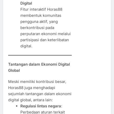
Digital
Fitur interaktif Horas88
membentuk komunitas
pengguna aktif, yang
berkontribusi pada
perputaran ekonomi melalui
partisipasi dan keterlibatan
digital.
Tantangan dalam Ekonomi Digital
Global
Meski memiliki kontribusi besar,
Horas88 juga menghadapi
sejumlah tantangan dalam ekonomi
digital global, antara lain:
Regulasi lintas negara
:
Perbedaan aturan terkait