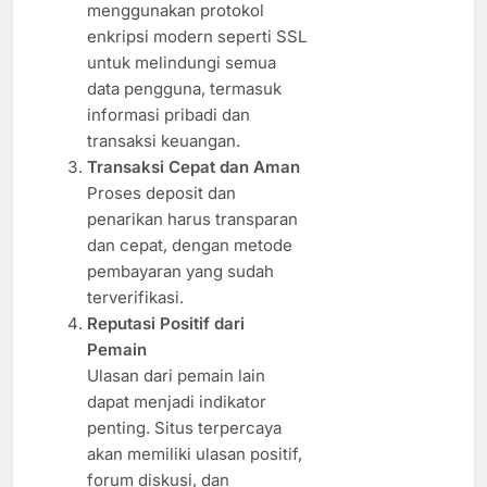
menggunakan protokol
enkripsi modern seperti SSL
untuk melindungi semua
data pengguna, termasuk
informasi pribadi dan
transaksi keuangan.
Transaksi Cepat dan Aman
Proses deposit dan
penarikan harus transparan
dan cepat, dengan metode
pembayaran yang sudah
terverifikasi.
Reputasi Positif dari
Pemain
Ulasan dari pemain lain
dapat menjadi indikator
penting. Situs terpercaya
akan memiliki ulasan positif,
forum diskusi, dan