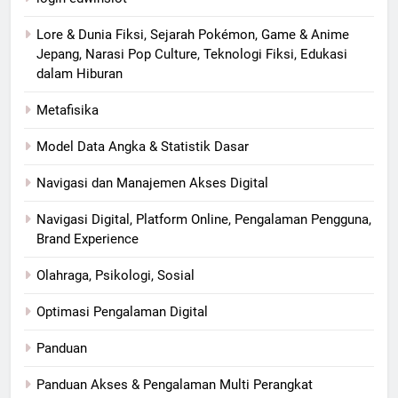
Lore & Dunia Fiksi, Sejarah Pokémon, Game & Anime
Jepang, Narasi Pop Culture, Teknologi Fiksi, Edukasi
dalam Hiburan
Metafisika
Model Data Angka & Statistik Dasar
Navigasi dan Manajemen Akses Digital
Navigasi Digital, Platform Online, Pengalaman Pengguna,
Brand Experience
Olahraga, Psikologi, Sosial
Optimasi Pengalaman Digital
Panduan
Panduan Akses & Pengalaman Multi Perangkat