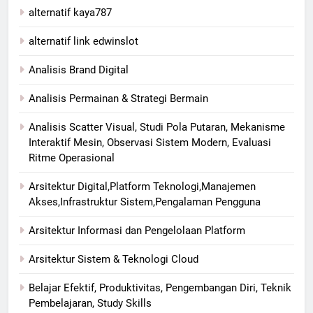
alternatif kaya787
alternatif link edwinslot
Analisis Brand Digital
Analisis Permainan & Strategi Bermain
Analisis Scatter Visual, Studi Pola Putaran, Mekanisme
Interaktif Mesin, Observasi Sistem Modern, Evaluasi
Ritme Operasional
Arsitektur Digital,Platform Teknologi,Manajemen
Akses,Infrastruktur Sistem,Pengalaman Pengguna
Arsitektur Informasi dan Pengelolaan Platform
Arsitektur Sistem & Teknologi Cloud
Belajar Efektif, Produktivitas, Pengembangan Diri, Teknik
Pembelajaran, Study Skills