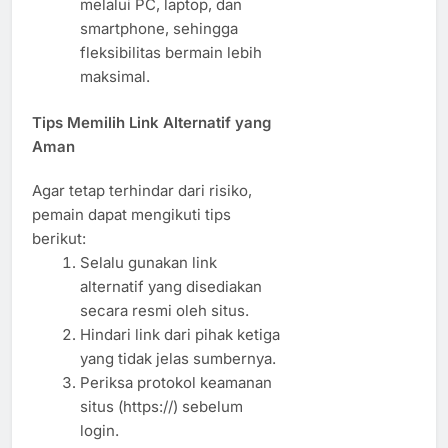
melalui PC, laptop, dan
smartphone, sehingga
fleksibilitas bermain lebih
maksimal.
Tips Memilih Link Alternatif yang
Aman
Agar tetap terhindar dari risiko,
pemain dapat mengikuti tips
berikut:
Selalu gunakan link
alternatif yang disediakan
secara resmi oleh situs.
Hindari link dari pihak ketiga
yang tidak jelas sumbernya.
Periksa protokol keamanan
situs (https://) sebelum
login.