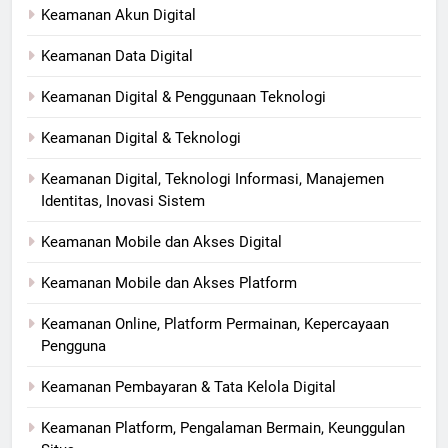
Keamanan Akun Digital
Keamanan Data Digital
Keamanan Digital & Penggunaan Teknologi
Keamanan Digital & Teknologi
Keamanan Digital, Teknologi Informasi, Manajemen
Identitas, Inovasi Sistem
Keamanan Mobile dan Akses Digital
Keamanan Mobile dan Akses Platform
Keamanan Online, Platform Permainan, Kepercayaan
Pengguna
Keamanan Pembayaran & Tata Kelola Digital
Keamanan Platform, Pengalaman Bermain, Keunggulan