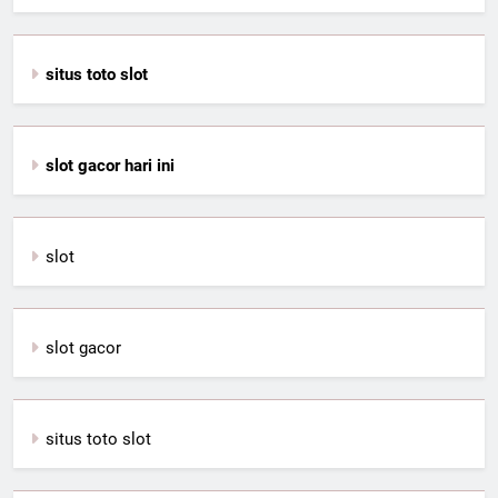
situs toto slot
slot gacor hari ini
slot
slot gacor
situs toto slot