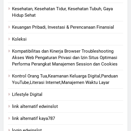
Kesehatan, Kesehatan Tidur, Kesehatan Tubuh, Gaya
Hidup Sehat
Keuangan Pribadi, Investasi & Perencanaan Finansial
Koleksi
Kompatibilitas dan Kinerja Browser Troubleshooting
Akses Web Pengaturan Privasi dan Izin Situs Optimasi
Performa Perangkat Manajemen Session dan Cookies
Kontrol Orang Tua,Keamanan Keluarga Digital,Panduan
YouTube,Literasi Internet,Manajemen Waktu Layar
Lifestyle Digital
link alternatif edwinslot
link alternatif kaya787
login edwinslot