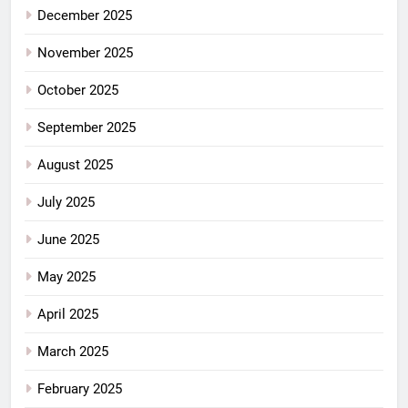
December 2025
November 2025
October 2025
September 2025
August 2025
July 2025
June 2025
May 2025
April 2025
March 2025
February 2025