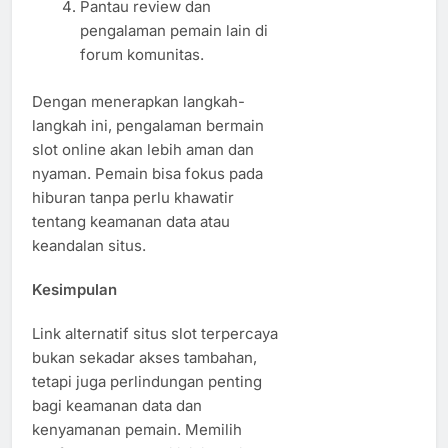
Pantau review dan
pengalaman pemain lain di
forum komunitas.
Dengan menerapkan langkah-
langkah ini, pengalaman bermain
slot online akan lebih aman dan
nyaman. Pemain bisa fokus pada
hiburan tanpa perlu khawatir
tentang keamanan data atau
keandalan situs.
Kesimpulan
Link alternatif situs slot terpercaya
bukan sekadar akses tambahan,
tetapi juga perlindungan penting
bagi keamanan data dan
kenyamanan pemain. Memilih