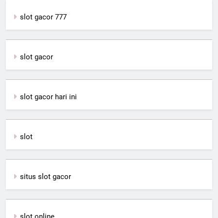
slot gacor 777
slot gacor
slot gacor hari ini
slot
situs slot gacor
slot online