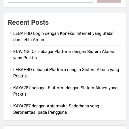
Recent Posts
LEBAH4D Login dengan Koneksi Internet yang Stabil
dan Lebih Aman
EDWINSLOT sebagai Platform dengan Sistem Akses
yang Praktis
LEBAH4D sebagai Platform dengan Sistem Akses yang
Praktis
KAYA787 sebagai Platform dengan Sistem Akses yang
Praktis
KAYA787 dengan Antarmuka Sederhana yang
Berorientasi pada Pengguna