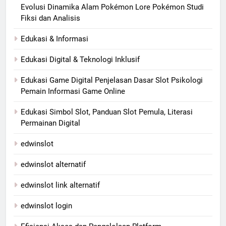
Evolusi Dinamika Alam Pokémon Lore Pokémon Studi
Fiksi dan Analisis
Edukasi & Informasi
Edukasi Digital & Teknologi Inklusif
Edukasi Game Digital Penjelasan Dasar Slot Psikologi
Pemain Informasi Game Online
Edukasi Simbol Slot, Panduan Slot Pemula, Literasi
Permainan Digital
edwinslot
edwinslot alternatif
edwinslot link alternatif
edwinslot login