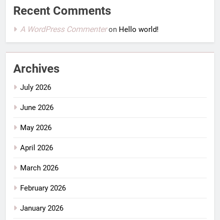
Recent Comments
A WordPress Commenter
on
Hello world!
Archives
July 2026
June 2026
May 2026
April 2026
March 2026
February 2026
January 2026