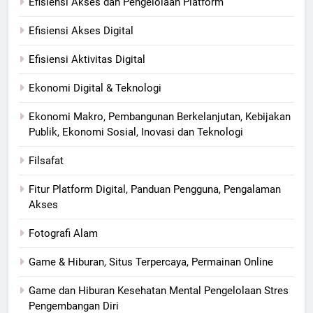
Efisiensi Akses dan Pengelolaan Platform
Efisiensi Akses Digital
Efisiensi Aktivitas Digital
Ekonomi Digital & Teknologi
Ekonomi Makro, Pembangunan Berkelanjutan, Kebijakan
Publik, Ekonomi Sosial, Inovasi dan Teknologi
Filsafat
Fitur Platform Digital, Panduan Pengguna, Pengalaman
Akses
Fotografi Alam
Game & Hiburan, Situs Terpercaya, Permainan Online
Game dan Hiburan Kesehatan Mental Pengelolaan Stres
Pengembangan Diri