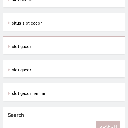
situs slot gacor
slot gacor
slot gacor
slot gacor hari ini
Search
SEARCH