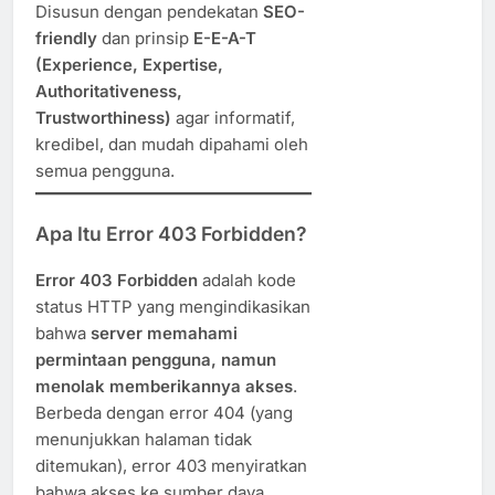
Disusun dengan pendekatan
SEO-
friendly
dan prinsip
E-E-A-T
(Experience, Expertise,
Authoritativeness,
Trustworthiness)
agar informatif,
kredibel, dan mudah dipahami oleh
semua pengguna.
Apa Itu Error 403 Forbidden?
Error 403 Forbidden
adalah kode
status HTTP yang mengindikasikan
bahwa
server memahami
permintaan pengguna, namun
menolak memberikannya akses
.
Berbeda dengan error 404 (yang
menunjukkan halaman tidak
ditemukan), error 403 menyiratkan
bahwa akses ke sumber daya