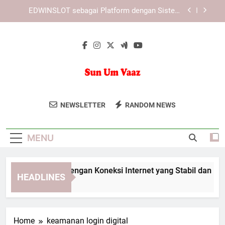
Skip
LEBAH4D sebagai Platform dengan Sistem Akses
to
yang Praktis
content
KAYA787 sebagai Platform dengan Sistem Akses
yang Praktis
LEBAH4D Login dengan Koneksi Internet yang
Stabil dan Lebih Aman
EDWINSLOT sebagai Platform dengan Sistem
Akses yang Praktis
Sun Um Vaaz
Baca Artikel Dan Berita Inspiratif Dari
LEBAH4D sebagai Platform dengan Sistem Akses
NEWSLETTER
RANDOM NEWS
yang Praktis
Sun Um Vaaz. Konten Yang Memberikan
KAYA787 sebagai Platform dengan Sistem Akses
Perspektif Positif Dan Penuh Makna.
yang Praktis
MENU
BAH4D Login dengan Koneksi Internet yang Stabil dan Lebih
HEADLINES
Week Ago
Home
keamanan login digital