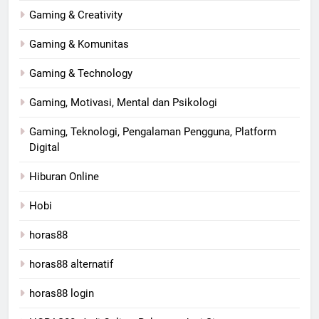
Gaming & Creativity
Gaming & Komunitas
Gaming & Technology
Gaming, Motivasi, Mental dan Psikologi
Gaming, Teknologi, Pengalaman Pengguna, Platform
Digital
Hiburan Online
Hobi
horas88
horas88 alternatif
horas88 login