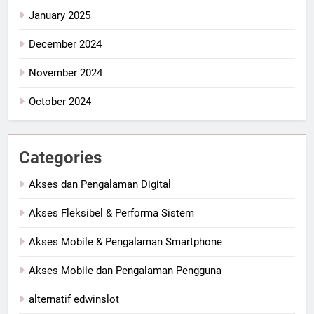
January 2025
December 2024
November 2024
October 2024
Categories
Akses dan Pengalaman Digital
Akses Fleksibel & Performa Sistem
Akses Mobile & Pengalaman Smartphone
Akses Mobile dan Pengalaman Pengguna
alternatif edwinslot