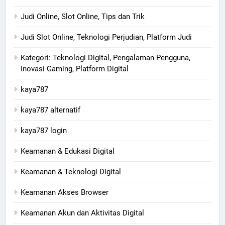
Judi Online, Slot Online, Tips dan Trik
Judi Slot Online, Teknologi Perjudian, Platform Judi
Kategori: Teknologi Digital, Pengalaman Pengguna,
Inovasi Gaming, Platform Digital
kaya787
kaya787 alternatif
kaya787 login
Keamanan & Edukasi Digital
Keamanan & Teknologi Digital
Keamanan Akses Browser
Keamanan Akun dan Aktivitas Digital