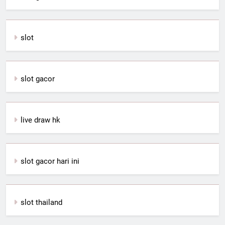
slot
slot gacor
live draw hk
slot gacor hari ini
slot thailand