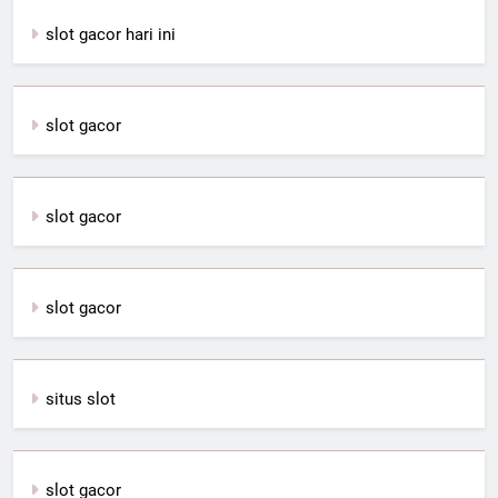
slot gacor hari ini
slot gacor
slot gacor
slot gacor
situs slot
slot gacor