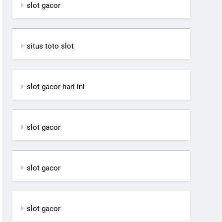
slot gacor
situs toto slot
slot gacor hari ini
slot gacor
slot gacor
slot gacor