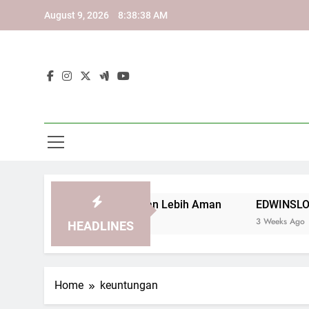
Skip
August 9, 2026
8:38:39 AM
to
content
Sun
Baca Artik
rnet yang Stabil dan Lebih Aman
EDWINSLOT sebagai Pl
3 Weeks Ago
HEADLINES
Home
keuntungan