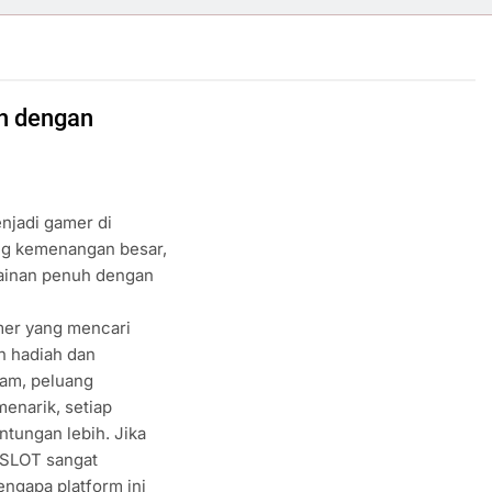
h dengan
njadi gamer di
ng kemenangan besar,
mainan penuh dengan
mer yang mencari
n hadiah dan
am, peluang
enarik, setiap
tungan lebih. Jika
ASLOT sangat
ngapa platform ini