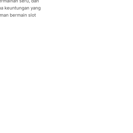
ermainan seru, dan
ua keuntungan yang
man bermain slot