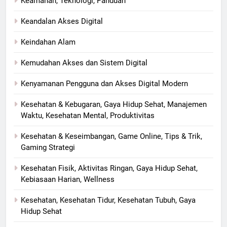
Keamanan, Teknologi, Panduan
Keandalan Akses Digital
Keindahan Alam
Kemudahan Akses dan Sistem Digital
Kenyamanan Pengguna dan Akses Digital Modern
Kesehatan & Kebugaran, Gaya Hidup Sehat, Manajemen
Waktu, Kesehatan Mental, Produktivitas
Kesehatan & Keseimbangan, Game Online, Tips & Trik,
Gaming Strategi
Kesehatan Fisik, Aktivitas Ringan, Gaya Hidup Sehat,
Kebiasaan Harian, Wellness
Kesehatan, Kesehatan Tidur, Kesehatan Tubuh, Gaya
Hidup Sehat