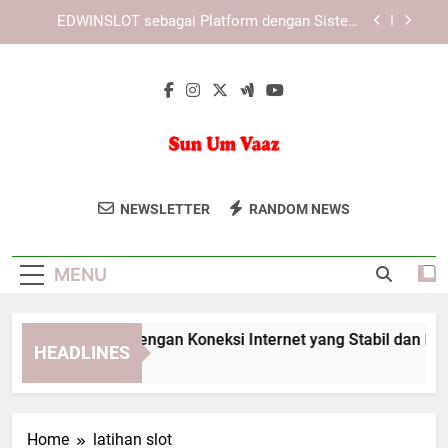
Skip
LEBAH4D sebagai Platform dengan Sistem Akses
to
yang Praktis
content
KAYA787 sebagai Platform dengan Sistem Akses
yang Praktis
LEBAH4D Login dengan Koneksi Internet yang
Stabil dan Lebih Aman
EDWINSLOT sebagai Platform dengan Sistem
Akses yang Praktis
Sun Um Vaaz
Baca Artikel Dan Berita Inspiratif Dari
LEBAH4D sebagai Platform dengan Sistem Akses
NEWSLETTER
RANDOM NEWS
yang Praktis
Sun Um Vaaz. Konten Yang Memberikan
KAYA787 sebagai Platform dengan Sistem Akses
Perspektif Positif Dan Penuh Makna.
yang Praktis
MENU
BAH4D Login dengan Koneksi Internet yang Stabil dan Lebih
HEADLINES
Weeks Ago
Home
latihan slot