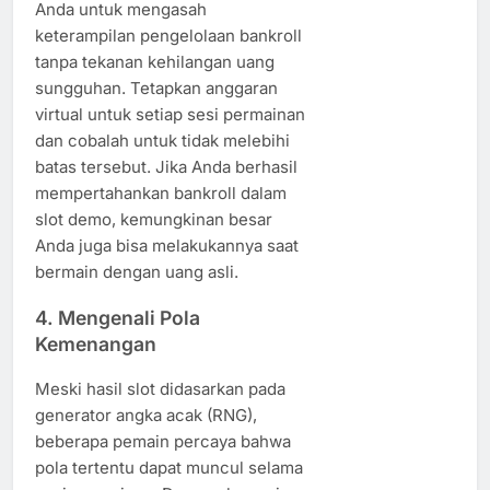
Anda untuk mengasah
keterampilan pengelolaan bankroll
tanpa tekanan kehilangan uang
sungguhan. Tetapkan anggaran
virtual untuk setiap sesi permainan
dan cobalah untuk tidak melebihi
batas tersebut. Jika Anda berhasil
mempertahankan bankroll dalam
slot demo, kemungkinan besar
Anda juga bisa melakukannya saat
bermain dengan uang asli.
4. Mengenali Pola
Kemenangan
Meski hasil slot didasarkan pada
generator angka acak (RNG),
beberapa pemain percaya bahwa
pola tertentu dapat muncul selama