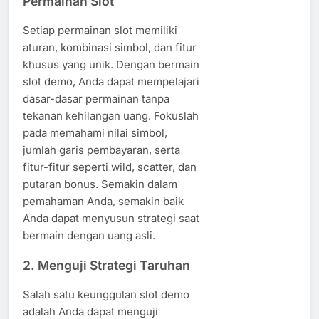
Permainan Slot
Setiap permainan slot memiliki
aturan, kombinasi simbol, dan fitur
khusus yang unik. Dengan bermain
slot demo, Anda dapat mempelajari
dasar-dasar permainan tanpa
tekanan kehilangan uang. Fokuslah
pada memahami nilai simbol,
jumlah garis pembayaran, serta
fitur-fitur seperti wild, scatter, dan
putaran bonus. Semakin dalam
pemahaman Anda, semakin baik
Anda dapat menyusun strategi saat
bermain dengan uang asli.
2. Menguji Strategi Taruhan
Salah satu keunggulan slot demo
adalah Anda dapat menguji