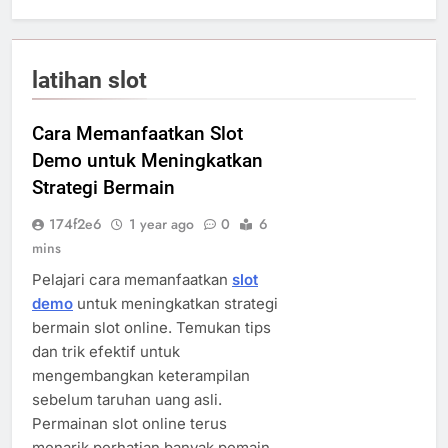
latihan slot
Cara Memanfaatkan Slot
Demo untuk Meningkatkan
Strategi Bermain
174f2e6
1 year ago
0
6
mins
Pelajari cara memanfaatkan
slot
demo
untuk meningkatkan strategi
bermain slot online. Temukan tips
dan trik efektif untuk
mengembangkan keterampilan
sebelum taruhan uang asli.
Permainan slot online terus
menarik perhatian banyak pemain