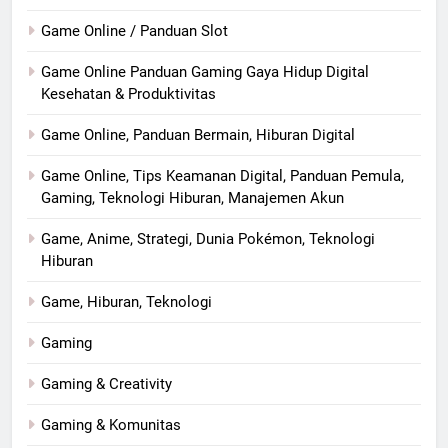
Game Online / Panduan Slot
Game Online Panduan Gaming Gaya Hidup Digital
Kesehatan & Produktivitas
Game Online, Panduan Bermain, Hiburan Digital
Game Online, Tips Keamanan Digital, Panduan Pemula,
Gaming, Teknologi Hiburan, Manajemen Akun
Game, Anime, Strategi, Dunia Pokémon, Teknologi
Hiburan
Game, Hiburan, Teknologi
Gaming
Gaming & Creativity
Gaming & Komunitas