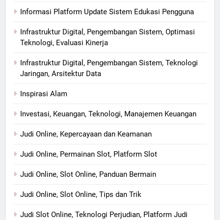
Informasi Platform Update Sistem Edukasi Pengguna
Infrastruktur Digital, Pengembangan Sistem, Optimasi
Teknologi, Evaluasi Kinerja
Infrastruktur Digital, Pengembangan Sistem, Teknologi
Jaringan, Arsitektur Data
Inspirasi Alam
Investasi, Keuangan, Teknologi, Manajemen Keuangan
Judi Online, Kepercayaan dan Keamanan
Judi Online, Permainan Slot, Platform Slot
Judi Online, Slot Online, Panduan Bermain
Judi Online, Slot Online, Tips dan Trik
Judi Slot Online, Teknologi Perjudian, Platform Judi