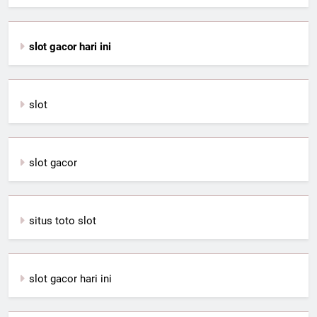
slot gacor hari ini
slot
slot gacor
situs toto slot
slot gacor hari ini