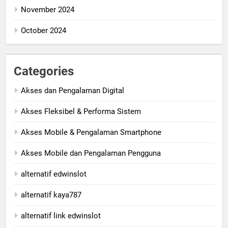
November 2024
October 2024
Categories
Akses dan Pengalaman Digital
Akses Fleksibel & Performa Sistem
Akses Mobile & Pengalaman Smartphone
Akses Mobile dan Pengalaman Pengguna
alternatif edwinslot
alternatif kaya787
alternatif link edwinslot