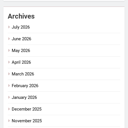
Archives
July 2026
June 2026
May 2026
April 2026
March 2026
February 2026
January 2026
December 2025
November 2025