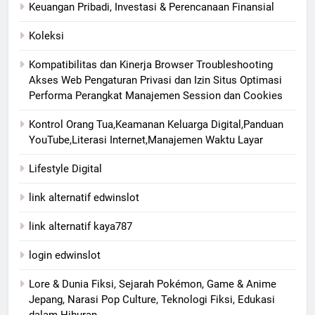
Keuangan Pribadi, Investasi & Perencanaan Finansial
Koleksi
Kompatibilitas dan Kinerja Browser Troubleshooting
Akses Web Pengaturan Privasi dan Izin Situs Optimasi
Performa Perangkat Manajemen Session dan Cookies
Kontrol Orang Tua,Keamanan Keluarga Digital,Panduan
YouTube,Literasi Internet,Manajemen Waktu Layar
Lifestyle Digital
link alternatif edwinslot
link alternatif kaya787
login edwinslot
Lore & Dunia Fiksi, Sejarah Pokémon, Game & Anime
Jepang, Narasi Pop Culture, Teknologi Fiksi, Edukasi
dalam Hiburan