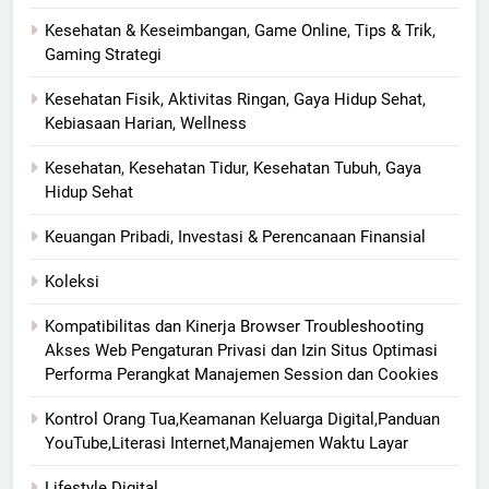
Kesehatan & Keseimbangan, Game Online, Tips & Trik,
Gaming Strategi
Kesehatan Fisik, Aktivitas Ringan, Gaya Hidup Sehat,
Kebiasaan Harian, Wellness
Kesehatan, Kesehatan Tidur, Kesehatan Tubuh, Gaya
Hidup Sehat
Keuangan Pribadi, Investasi & Perencanaan Finansial
Koleksi
Kompatibilitas dan Kinerja Browser Troubleshooting
Akses Web Pengaturan Privasi dan Izin Situs Optimasi
Performa Perangkat Manajemen Session dan Cookies
Kontrol Orang Tua,Keamanan Keluarga Digital,Panduan
YouTube,Literasi Internet,Manajemen Waktu Layar
Lifestyle Digital