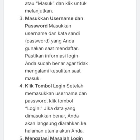
atau “Masuk” dan klik untuk
melanjutkan.
Masukkan Username dan
Password
Masukkan
username dan kata sandi
(password) yang Anda
gunakan saat mendaftar.
Pastikan informasi login
Anda sudah benar agar tidak
mengalami kesulitan saat
masuk.
Klik Tombol Login
Setelah
memasukkan username dan
password, klik tombol
“Login.” Jika data yang
dimasukkan benar, Anda
akan langsung diarahkan ke
halaman utama akun Anda.
Mengatasi Masalah Login