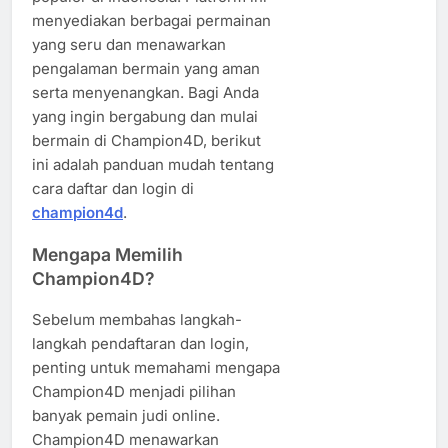
menyediakan berbagai permainan
yang seru dan menawarkan
pengalaman bermain yang aman
serta menyenangkan. Bagi Anda
yang ingin bergabung dan mulai
bermain di Champion4D, berikut
ini adalah panduan mudah tentang
cara daftar dan login di
champion4d
.
Mengapa Memilih
Champion4D?
Sebelum membahas langkah-
langkah pendaftaran dan login,
penting untuk memahami mengapa
Champion4D menjadi pilihan
banyak pemain judi online.
Champion4D menawarkan