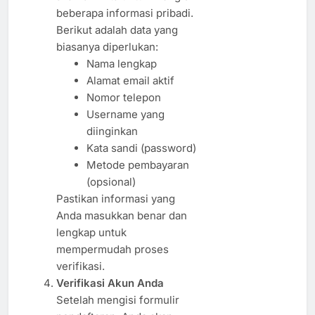
beberapa informasi pribadi.
Berikut adalah data yang
biasanya diperlukan:
Nama lengkap
Alamat email aktif
Nomor telepon
Username yang
diinginkan
Kata sandi (password)
Metode pembayaran
(opsional)
Pastikan informasi yang
Anda masukkan benar dan
lengkap untuk
mempermudah proses
verifikasi.
Verifikasi Akun Anda
Setelah mengisi formulir