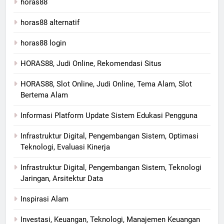
horas88
horas88 alternatif
horas88 login
HORAS88, Judi Online, Rekomendasi Situs
HORAS88, Slot Online, Judi Online, Tema Alam, Slot
Bertema Alam
Informasi Platform Update Sistem Edukasi Pengguna
Infrastruktur Digital, Pengembangan Sistem, Optimasi
Teknologi, Evaluasi Kinerja
Infrastruktur Digital, Pengembangan Sistem, Teknologi
Jaringan, Arsitektur Data
Inspirasi Alam
Investasi, Keuangan, Teknologi, Manajemen Keuangan