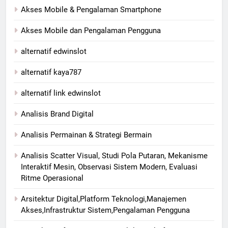
Akses Mobile & Pengalaman Smartphone
Akses Mobile dan Pengalaman Pengguna
alternatif edwinslot
alternatif kaya787
alternatif link edwinslot
Analisis Brand Digital
Analisis Permainan & Strategi Bermain
Analisis Scatter Visual, Studi Pola Putaran, Mekanisme
Interaktif Mesin, Observasi Sistem Modern, Evaluasi
Ritme Operasional
Arsitektur Digital,Platform Teknologi,Manajemen
Akses,Infrastruktur Sistem,Pengalaman Pengguna