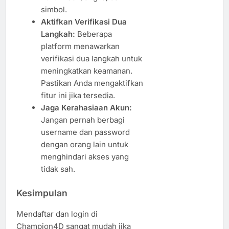
simbol.
Aktifkan Verifikasi Dua
Langkah:
Beberapa
platform menawarkan
verifikasi dua langkah untuk
meningkatkan keamanan.
Pastikan Anda mengaktifkan
fitur ini jika tersedia.
Jaga Kerahasiaan Akun:
Jangan pernah berbagi
username dan password
dengan orang lain untuk
menghindari akses yang
tidak sah.
Kesimpulan
Mendaftar dan login di
Champion4D sangat mudah jika