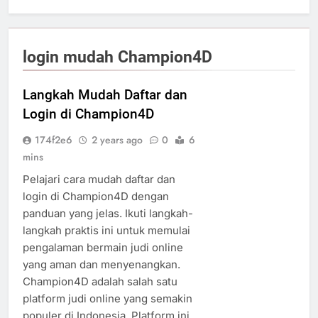
login mudah Champion4D
Langkah Mudah Daftar dan
Login di Champion4D
174f2e6
2 years ago
0
6
mins
Pelajari cara mudah daftar dan
login di Champion4D dengan
panduan yang jelas. Ikuti langkah-
langkah praktis ini untuk memulai
pengalaman bermain judi online
yang aman dan menyenangkan.
Champion4D adalah salah satu
platform judi online yang semakin
populer di Indonesia. Platform ini