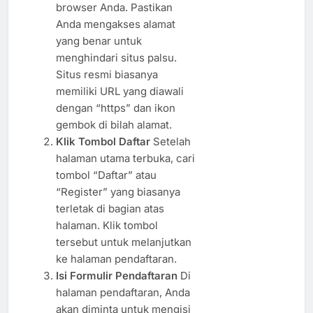
browser Anda. Pastikan
Anda mengakses alamat
yang benar untuk
menghindari situs palsu.
Situs resmi biasanya
memiliki URL yang diawali
dengan “https” dan ikon
gembok di bilah alamat.
Klik Tombol Daftar
Setelah
halaman utama terbuka, cari
tombol “Daftar” atau
“Register” yang biasanya
terletak di bagian atas
halaman. Klik tombol
tersebut untuk melanjutkan
ke halaman pendaftaran.
Isi Formulir Pendaftaran
Di
halaman pendaftaran, Anda
akan diminta untuk mengisi