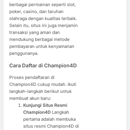
berbagai permainan seperti slot,
poker, casino, dan taruhan
olahraga dengan kualitas terbaik.
Selain itu, situs ini juga menjamin
transaksi yang aman dan
mendukung berbagai metode
pembayaran untuk kenyamanan
penggunanya.
Cara Daftar di Champion4D
Proses pendaftaran di
Champion4D cukup mudah. Ikuti
langkah-langkah berikut untuk
membuat akun baru:
Kunjungi Situs Resmi
Champion4D
Langkah
pertama adalah membuka
situs resmi Champion4D di