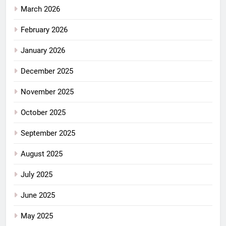
March 2026
February 2026
January 2026
December 2025
November 2025
October 2025
September 2025
August 2025
July 2025
June 2025
May 2025