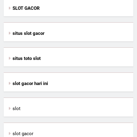
SLOT GACOR
situs slot gacor
situs toto slot
slot gacor hari ini
slot
slot gacor