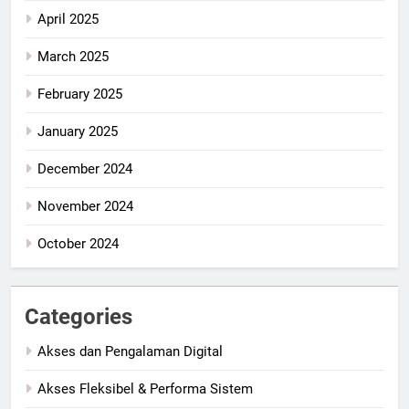
April 2025
March 2025
February 2025
January 2025
December 2024
November 2024
October 2024
Categories
Akses dan Pengalaman Digital
Akses Fleksibel & Performa Sistem