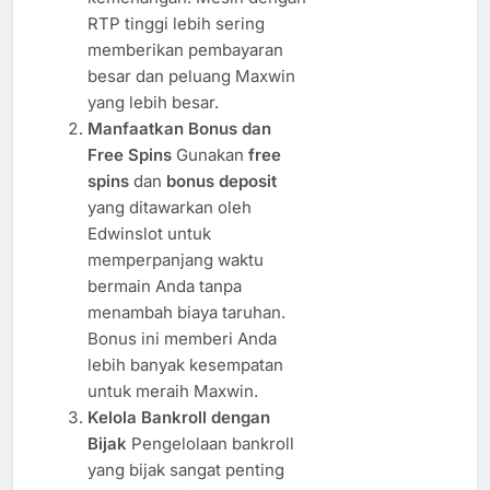
RTP tinggi lebih sering
memberikan pembayaran
besar dan peluang Maxwin
yang lebih besar.
Manfaatkan Bonus dan
Free Spins
Gunakan
free
spins
dan
bonus deposit
yang ditawarkan oleh
Edwinslot untuk
memperpanjang waktu
bermain Anda tanpa
menambah biaya taruhan.
Bonus ini memberi Anda
lebih banyak kesempatan
untuk meraih Maxwin.
Kelola Bankroll dengan
Bijak
Pengelolaan bankroll
yang bijak sangat penting