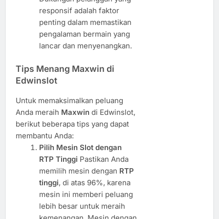
responsif adalah faktor
penting dalam memastikan
pengalaman bermain yang
lancar dan menyenangkan.
Tips Menang Maxwin di
Edwinslot
Untuk memaksimalkan peluang
Anda meraih
Maxwin
di Edwinslot,
berikut beberapa tips yang dapat
membantu Anda:
Pilih Mesin Slot dengan
RTP Tinggi
Pastikan Anda
memilih mesin dengan
RTP
tinggi
, di atas 96%, karena
mesin ini memberi peluang
lebih besar untuk meraih
kemenangan. Mesin dengan