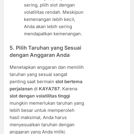
sering, pilih slot dengan
volatilitas rendah. Meskipun
kemenangan lebih kecil,
Anda akan lebih sering
mendapatkan kemenangan.
5. Pilih Taruhan yang Sesuai
dengan Anggaran Anda
Menetapkan anggaran dan memilih
taruhan yang sesuai sangat
penting saat bermain
slot bertema
perjalanan
di
KAYA787
. Karena
slot dengan volatilitas tinggi
mungkin memerlukan taruhan yang
lebih besar untuk memperoleh
hasil maksimal, Anda harus
menyesuaikan taruhan dengan
anggaran yang Anda miliki.