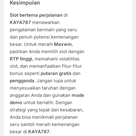
Kesimpulan
Slot bertema perjalanan
di
KAYA787
menawarkan
pengalaman bermain yang seru
dan penuh potensi kemenangan
besar. Untuk meraih
Maxwin
,
pastikan Anda memilih slot dengan
RTP tinggi
, memahami volatilitas
slot, dan memanfaatkan fitur-fitur
bonus seperti
putaran gratis
dan
pengganda
. Jangan lupa untuk
menyesuaikan taruhan dengan
anggaran Anda dan gunakan
mode
demo
untuk berlatih. Dengan
strategi yang tepat dan kesabaran,
Anda bisa menikmati perjalanan
seru sambil meraih kemenangan
besar di
KAYA787
.