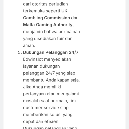
dari otoritas perjudian
terkemuka seperti
UK
Gambling Commission
dan
Malta Gaming Authority
,
menjamin bahwa permainan
yang disediakan fair dan
aman.
Dukungan Pelanggan 24/7
Edwinslot menyediakan
layanan dukungan
pelanggan 24/7 yang siap
membantu Anda kapan saja.
Jika Anda memiliki
pertanyaan atau mengalami
masalah saat bermain, tim
customer service siap
memberikan solusi yang
cepat dan efisien.
Dukungan pelanggan yang