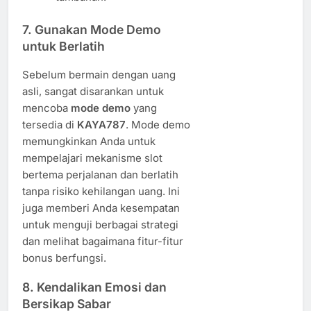
7. Gunakan Mode Demo
untuk Berlatih
Sebelum bermain dengan uang
asli, sangat disarankan untuk
mencoba
mode demo
yang
tersedia di
KAYA787
. Mode demo
memungkinkan Anda untuk
mempelajari mekanisme slot
bertema perjalanan dan berlatih
tanpa risiko kehilangan uang. Ini
juga memberi Anda kesempatan
untuk menguji berbagai strategi
dan melihat bagaimana fitur-fitur
bonus berfungsi.
8. Kendalikan Emosi dan
Bersikap Sabar