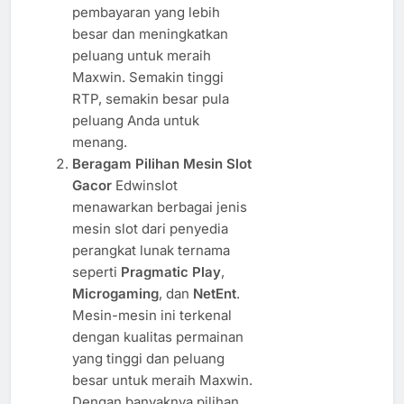
pembayaran yang lebih
besar dan meningkatkan
peluang untuk meraih
Maxwin. Semakin tinggi
RTP, semakin besar pula
peluang Anda untuk
menang.
Beragam Pilihan Mesin Slot
Gacor
Edwinslot
menawarkan berbagai jenis
mesin slot dari penyedia
perangkat lunak ternama
seperti
Pragmatic Play
,
Microgaming
, dan
NetEnt
.
Mesin-mesin ini terkenal
dengan kualitas permainan
yang tinggi dan peluang
besar untuk meraih Maxwin.
Dengan banyaknya pilihan