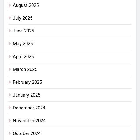
August 2025
July 2025
June 2025
May 2025
April 2025
March 2025
February 2025
January 2025
December 2024
November 2024
October 2024