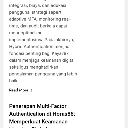
integrasi, biaya, dan edukasi
pengguna, strategi seperti
adaptive MFA, monitoring real-
time, dan audit berkala dapat
mengoptimalkan
implementasinya.Pada akhirnya,
Hybrid Authentication menjadi
fondasi penting bagi Kaya787
dalam menjaga keamanan digital
sekaligus menghadirkan
pengalaman pengguna yang lebih
baik.
Read More
Penerapan Multi-Factor
Authentication di Horas88:
Memperkuat Keamanan