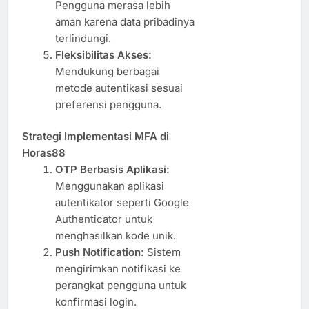
Pengguna merasa lebih
aman karena data pribadinya
terlindungi.
Fleksibilitas Akses:
Mendukung berbagai
metode autentikasi sesuai
preferensi pengguna.
Strategi Implementasi MFA di
Horas88
OTP Berbasis Aplikasi:
Menggunakan aplikasi
autentikator seperti Google
Authenticator untuk
menghasilkan kode unik.
Push Notification:
Sistem
mengirimkan notifikasi ke
perangkat pengguna untuk
konfirmasi login.