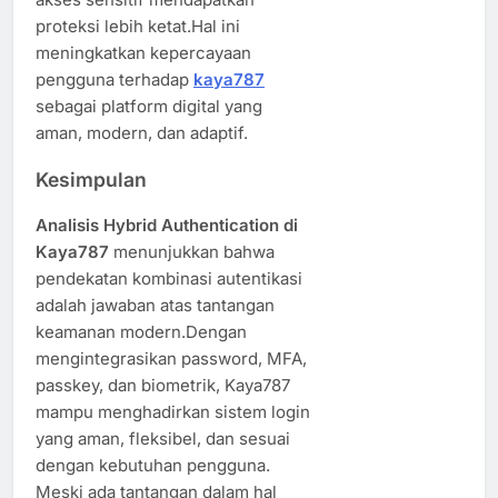
proteksi lebih ketat.Hal ini
meningkatkan kepercayaan
pengguna terhadap
kaya787
sebagai platform digital yang
aman, modern, dan adaptif.
Kesimpulan
Analisis Hybrid Authentication di
Kaya787
menunjukkan bahwa
pendekatan kombinasi autentikasi
adalah jawaban atas tantangan
keamanan modern.Dengan
mengintegrasikan password, MFA,
passkey, dan biometrik, Kaya787
mampu menghadirkan sistem login
yang aman, fleksibel, dan sesuai
dengan kebutuhan pengguna.
Meski ada tantangan dalam hal