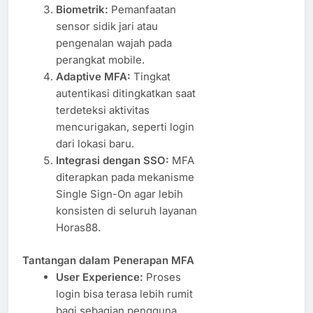
Biometrik:
Pemanfaatan
sensor sidik jari atau
pengenalan wajah pada
perangkat mobile.
Adaptive MFA:
Tingkat
autentikasi ditingkatkan saat
terdeteksi aktivitas
mencurigakan, seperti login
dari lokasi baru.
Integrasi dengan SSO:
MFA
diterapkan pada mekanisme
Single Sign-On agar lebih
konsisten di seluruh layanan
Horas88.
Tantangan dalam Penerapan MFA
User Experience:
Proses
login bisa terasa lebih rumit
bagi sebagian pengguna.