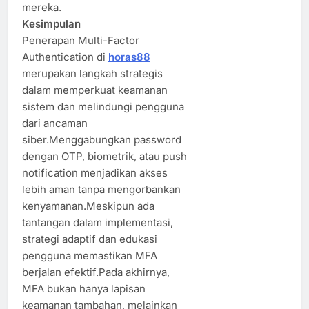
mereka.
Kesimpulan
Penerapan Multi-Factor
Authentication di
horas88
merupakan langkah strategis
dalam memperkuat keamanan
sistem dan melindungi pengguna
dari ancaman
siber.Menggabungkan password
dengan OTP, biometrik, atau push
notification menjadikan akses
lebih aman tanpa mengorbankan
kenyamanan.Meskipun ada
tantangan dalam implementasi,
strategi adaptif dan edukasi
pengguna memastikan MFA
berjalan efektif.Pada akhirnya,
MFA bukan hanya lapisan
keamanan tambahan, melainkan