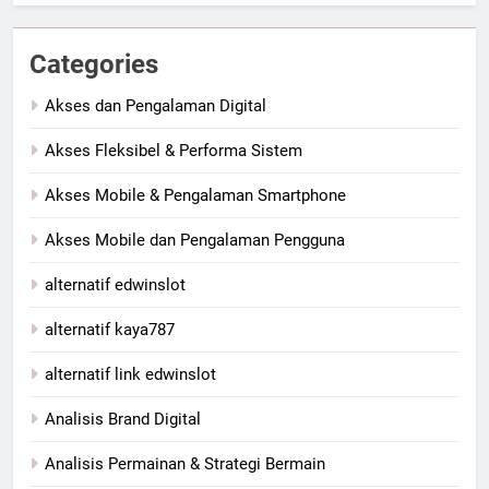
Categories
Akses dan Pengalaman Digital
Akses Fleksibel & Performa Sistem
Akses Mobile & Pengalaman Smartphone
Akses Mobile dan Pengalaman Pengguna
alternatif edwinslot
alternatif kaya787
alternatif link edwinslot
Analisis Brand Digital
Analisis Permainan & Strategi Bermain