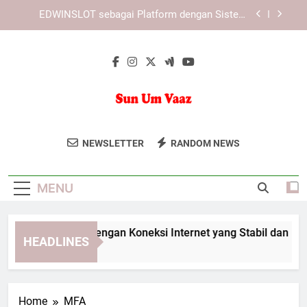
Skip
LEBAH4D sebagai Platform dengan Sistem Akses
to
yang Praktis
content
KAYA787 sebagai Platform dengan Sistem Akses
yang Praktis
LEBAH4D Login dengan Koneksi Internet yang
Stabil dan Lebih Aman
EDWINSLOT sebagai Platform dengan Sistem
Akses yang Praktis
Sun Um Vaaz
Baca Artikel Dan Berita Inspiratif Dari
LEBAH4D sebagai Platform dengan Sistem Akses
NEWSLETTER
RANDOM NEWS
yang Praktis
Sun Um Vaaz. Konten Yang Memberikan
KAYA787 sebagai Platform dengan Sistem Akses
Perspektif Positif Dan Penuh Makna.
yang Praktis
MENU
BAH4D Login dengan Koneksi Internet yang Stabil dan Lebih
HEADLINES
Weeks Ago
Home
MFA