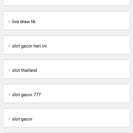
live draw hk
slot gacor hari ini
slot thailand
slot gacor 777
slot gacor