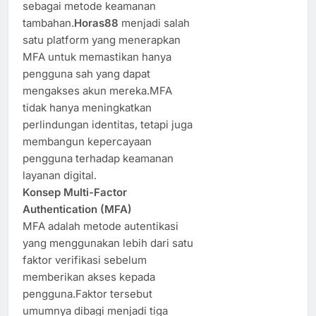
sebagai metode keamanan
tambahan.
Horas88
menjadi salah
satu platform yang menerapkan
MFA untuk memastikan hanya
pengguna sah yang dapat
mengakses akun mereka.MFA
tidak hanya meningkatkan
perlindungan identitas, tetapi juga
membangun kepercayaan
pengguna terhadap keamanan
layanan digital.
Konsep Multi-Factor
Authentication (MFA)
MFA adalah metode autentikasi
yang menggunakan lebih dari satu
faktor verifikasi sebelum
memberikan akses kepada
pengguna.Faktor tersebut
umumnya dibagi menjadi tiga