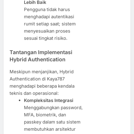
Lebih Baik
Pengguna tidak harus
menghadapi autentikasi
rumit setiap saat; sistem
menyesuaikan proses
sesuai tingkat risiko.
Tantangan Implementasi
Hybrid Authentication
Meskipun menjanjikan, Hybrid
Authentication di Kaya787
menghadapi beberapa kendala
teknis dan operasional:
Kompleksitas Integrasi
Menggabungkan password,
MFA, biometrik, dan
passkey dalam satu sistem
membutuhkan arsitektur