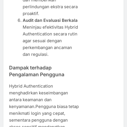
perlindungan ekstra secara
proaktif.
Audit dan Evaluasi Berkala
Meninjau efektivitas Hybrid
Authentication secara rutin
agar sesuai dengan
perkembangan ancaman
dan regulasi.
Dampak terhadap
Pengalaman Pengguna
Hybrid Authentication
menghadirkan keseimbangan
antara keamanan dan
kenyamanan.Pengguna biasa tetap
menikmati login yang cepat,
sementara pengguna dengan
akses sensitif mendapatkan