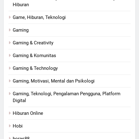
Hiburan
Game, Hiburan, Teknologi
Gaming
Gaming & Creativity
Gaming & Komunitas
Gaming & Technology
Gaming, Motivasi, Mental dan Psikologi
Gaming, Teknologi, Pengalaman Pengguna, Platform
Digital
Hiburan Online
Hobi
horas88