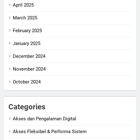
April 2025
March 2025
February 2025
January 2025
December 2024
November 2024
October 2024
Categories
Akses dan Pengalaman Digital
Akses Fleksibel & Performa Sistem