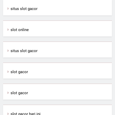
situs slot gacor
slot online
situs slot gacor
slot gacor
slot gacor
slot gacor hari ini