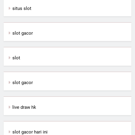
situs slot
slot gacor
slot
slot gacor
live draw hk
slot gacor hari ini