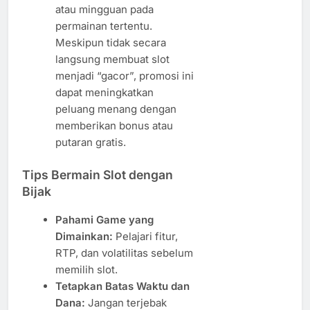
atau mingguan pada
permainan tertentu.
Meskipun tidak secara
langsung membuat slot
menjadi “gacor”, promosi ini
dapat meningkatkan
peluang menang dengan
memberikan bonus atau
putaran gratis.
Tips Bermain Slot dengan
Bijak
Pahami Game yang
Dimainkan:
Pelajari fitur,
RTP, dan volatilitas sebelum
memilih slot.
Tetapkan Batas Waktu dan
Dana:
Jangan terjebak