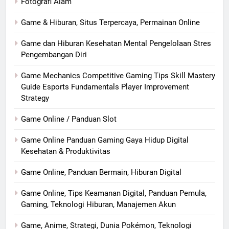
Fotografi Alam
Game & Hiburan, Situs Terpercaya, Permainan Online
Game dan Hiburan Kesehatan Mental Pengelolaan Stres
Pengembangan Diri
Game Mechanics Competitive Gaming Tips Skill Mastery
Guide Esports Fundamentals Player Improvement
Strategy
Game Online / Panduan Slot
Game Online Panduan Gaming Gaya Hidup Digital
Kesehatan & Produktivitas
Game Online, Panduan Bermain, Hiburan Digital
Game Online, Tips Keamanan Digital, Panduan Pemula,
Gaming, Teknologi Hiburan, Manajemen Akun
Game, Anime, Strategi, Dunia Pokémon, Teknologi