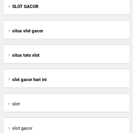
SLOT GACOR
situs slot gacor
situs toto slot
slot gacor hari ini
slot
slot gacor