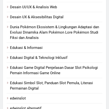
Desain UI/UX & Analisis Web
Desain UX & Aksesibilitas Digital
Dunia Pokémon Ekosistem & Lingkungan Adaptasi dan
Evolusi Dinamika Alam Pokémon Lore Pokémon Studi
Fiksi dan Analisis
Edukasi & Informasi
Edukasi Digital & Teknologi Inklusif
Edukasi Game Digital Penjelasan Dasar Slot Psikologi
Pemain Informasi Game Online
Edukasi Simbol Slot, Panduan Slot Pemula, Literasi
Permainan Digital
edwinslot
edwinslot alternatif