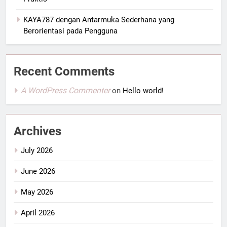
KAYA787 dengan Antarmuka Sederhana yang
Berorientasi pada Pengguna
Recent Comments
A WordPress Commenter
on
Hello world!
Archives
July 2026
June 2026
May 2026
April 2026