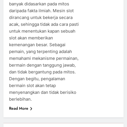
banyak didasarkan pada mitos
daripada fakta ilmiah. Mesin slot
dirancang untuk bekerja secara
acak, sehingga tidak ada cara pasti
untuk menentukan kapan sebuah
slot akan memberikan
kemenangan besar. Sebagai
pemain, yang terpenting adalah
memahami mekanisme permainan,
bermain dengan tanggung jawab,
dan tidak bergantung pada mitos.
Dengan begitu, pengalaman
bermain slot akan tetap
menyenangkan dan tidak berisiko
berlebihan.
Read More