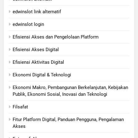
edwinslot link alternatif
edwinslot login
Efisiensi Akses dan Pengelolaan Platform
Efisiensi Akses Digital
Efisiensi Aktivitas Digital
Ekonomi Digital & Teknologi
Ekonomi Makro, Pembangunan Berkelanjutan, Kebijakan
Publik, Ekonomi Sosial, Inovasi dan Teknologi
Filsafat
Fitur Platform Digital, Panduan Pengguna, Pengalaman
Akses