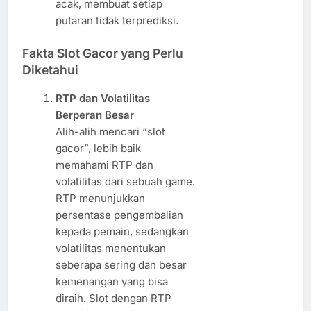
acak, membuat setiap
putaran tidak terprediksi.
Fakta Slot Gacor yang Perlu
Diketahui
RTP dan Volatilitas
Berperan Besar
Alih-alih mencari “slot
gacor”, lebih baik
memahami RTP dan
volatilitas dari sebuah game.
RTP menunjukkan
persentase pengembalian
kepada pemain, sedangkan
volatilitas menentukan
seberapa sering dan besar
kemenangan yang bisa
diraih. Slot dengan RTP