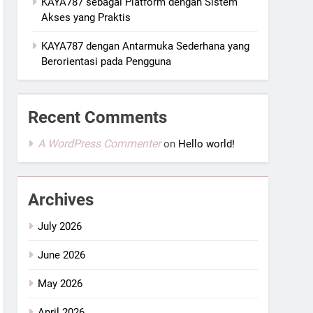
KAYA787 sebagai Platform dengan Sistem
Akses yang Praktis
KAYA787 dengan Antarmuka Sederhana yang
Berorientasi pada Pengguna
Recent Comments
A WordPress Commenter
on
Hello world!
Archives
July 2026
June 2026
May 2026
April 2026