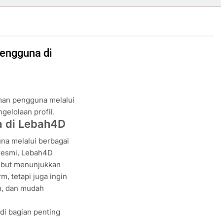
engguna di
an pengguna melalui
gelolaan profil.
 di Lebah4D
una melalui berbagai
 resmi, Lebah4D
sebut menunjukkan
, tetapi juga ingin
n, dan mudah
i bagian penting