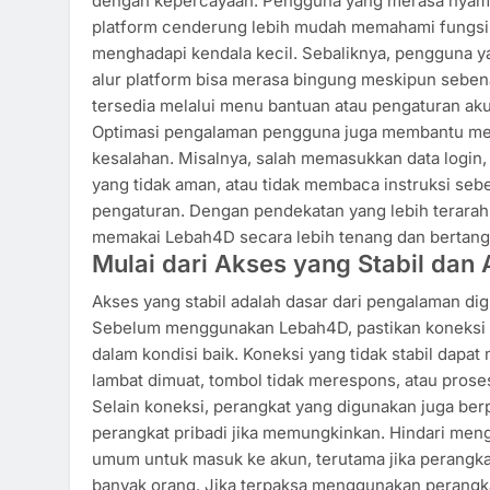
dengan kepercayaan. Pengguna yang merasa nyam
platform cenderung lebih mudah memahami fungsi 
menghadapi kendala kecil. Sebaliknya, pengguna 
alur platform bisa merasa bingung meskipun seben
tersedia melalui menu bantuan atau pengaturan ak
Optimasi pengalaman pengguna juga membantu men
kesalahan. Misalnya, salah memasukkan data login
yang tidak aman, atau tidak membaca instruksi s
pengaturan. Dengan pendekatan yang lebih terarah
memakai Lebah4D secara lebih tenang dan bertang
Mulai dari Akses yang Stabil dan
Akses yang stabil adalah dasar dari pengalaman dig
Sebelum menggunakan Lebah4D, pastikan koneksi 
dalam kondisi baik. Koneksi yang tidak stabil dap
lambat dimuat, tombol tidak merespons, atau prose
Selain koneksi, perangkat yang digunakan juga be
perangkat pribadi jika memungkinkan. Hindari me
umum untuk masuk ke akun, terutama jika perangkat
banyak orang. Jika terpaksa menggunakan perangk