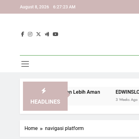
Skip
August 8, 2026
6:27:24 AM
to
content
Sun
Baca Artik
rnet yang Stabil dan Lebih Aman
EDWINSLOT sebagai Pl
3 Weeks Ago
HEADLINES
Home
navigasi platform