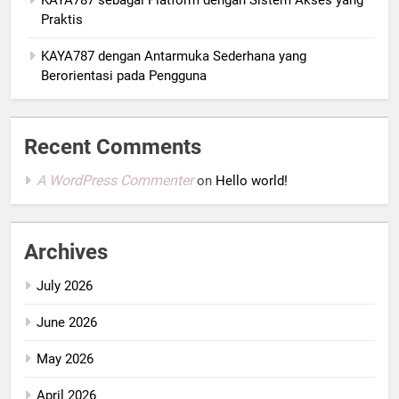
Praktis
KAYA787 dengan Antarmuka Sederhana yang
Berorientasi pada Pengguna
Recent Comments
A WordPress Commenter
on
Hello world!
Archives
July 2026
June 2026
May 2026
April 2026