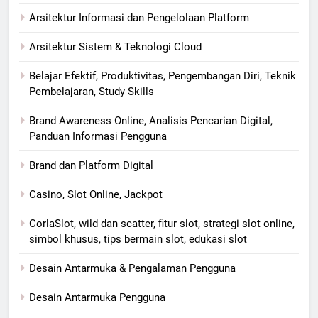
Arsitektur Informasi dan Pengelolaan Platform
Arsitektur Sistem & Teknologi Cloud
Belajar Efektif, Produktivitas, Pengembangan Diri, Teknik
Pembelajaran, Study Skills
Brand Awareness Online, Analisis Pencarian Digital,
Panduan Informasi Pengguna
Brand dan Platform Digital
Casino, Slot Online, Jackpot
CorlaSlot, wild dan scatter, fitur slot, strategi slot online,
simbol khusus, tips bermain slot, edukasi slot
Desain Antarmuka & Pengalaman Pengguna
Desain Antarmuka Pengguna