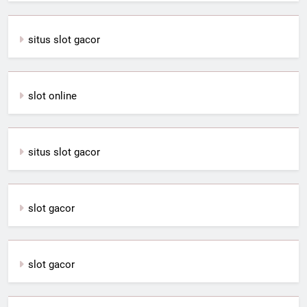
situs slot gacor
slot online
situs slot gacor
slot gacor
slot gacor