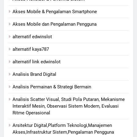
Akses Mobile & Pengalaman Smartphone
Akses Mobile dan Pengalaman Pengguna
alternatif edwinslot
alternatif kaya787
alternatif link edwinslot
Analisis Brand Digital
Analisis Permainan & Strategi Bermain
Analisis Scatter Visual, Studi Pola Putaran, Mekanisme
Interaktif Mesin, Observasi Sistem Modern, Evaluasi
Ritme Operasional
Arsitektur Digital,Platform Teknologi,Manajemen
Akses,Infrastruktur Sistem,Pengalaman Pengguna