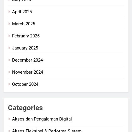
April 2025
March 2025
February 2025
January 2025
December 2024
November 2024
October 2024
Categories
Akses dan Pengalaman Digital
Akses Fleksibel & Performa Sistem