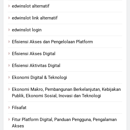
edwinslot alternatif
edwinslot link alternatif
edwinslot login
Efisiensi Akses dan Pengelolaan Platform
Efisiensi Akses Digital
Efisiensi Aktivitas Digital
Ekonomi Digital & Teknologi
Ekonomi Makro, Pembangunan Berkelanjutan, Kebijakan
Publik, Ekonomi Sosial, Inovasi dan Teknologi
Filsafat
Fitur Platform Digital, Panduan Pengguna, Pengalaman
Akses