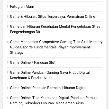
Fotografi Alam
Game & Hiburan, Situs Terpercaya, Permainan Online
Game dan Hiburan Kesehatan Mental Pengelolaan Stres
Pengembangan Diri
Game Mechanics Competitive Gaming Tips Skill Mastery
Guide Esports Fundamentals Player Improvement
Strategy
Game Online / Panduan Slot
Game Online Panduan Gaming Gaya Hidup Digital
Kesehatan & Produktivitas
Game Online, Panduan Bermain, Hiburan Digital
Game Online, Tips Keamanan Digital, Panduan Pemula,
Gaming, Teknologi Hiburan, Manajemen Akun