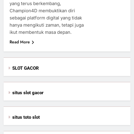
yang terus berkembang,
Champion4D membuktikan diri
sebagai platform digital yang tidak
hanya mengikuti zaman, tetapi juga
ikut membentuk masa depan.
Read More
SLOT GACOR
situs slot gacor
situs toto slot