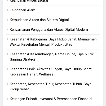
Keandalan Akses Digital
Keindahan Alam
Kemudahan Akses dan Sistem Digital
Kenyamanan Pengguna dan Akses Digital Modern
Kesehatan & Kebugaran, Gaya Hidup Sehat, Manajemen
Waktu, Kesehatan Mental, Produktivitas
Kesehatan & Keseimbangan, Game Online, Tips & Trik,
Gaming Strategi
Kesehatan Fisik, Aktivitas Ringan, Gaya Hidup Sehat,
Kebiasaan Harian, Wellness
Kesehatan, Kesehatan Tidur, Kesehatan Tubuh, Gaya
Hidup Sehat
Keuangan Pribadi, Investasi & Perencanaan Finansial