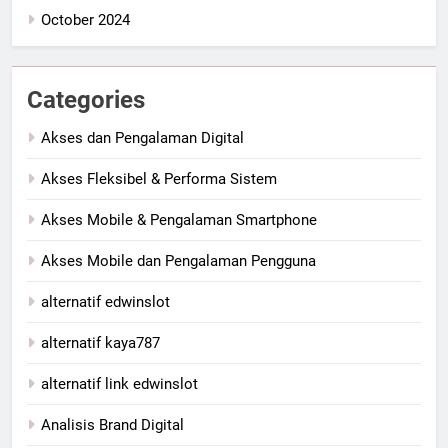
October 2024
Categories
Akses dan Pengalaman Digital
Akses Fleksibel & Performa Sistem
Akses Mobile & Pengalaman Smartphone
Akses Mobile dan Pengalaman Pengguna
alternatif edwinslot
alternatif kaya787
alternatif link edwinslot
Analisis Brand Digital