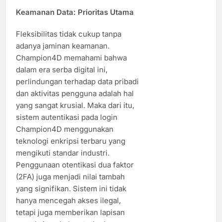
Keamanan Data: Prioritas Utama
Fleksibilitas tidak cukup tanpa
adanya jaminan keamanan.
Champion4D memahami bahwa
dalam era serba digital ini,
perlindungan terhadap data pribadi
dan aktivitas pengguna adalah hal
yang sangat krusial. Maka dari itu,
sistem autentikasi pada login
Champion4D menggunakan
teknologi enkripsi terbaru yang
mengikuti standar industri.
Penggunaan otentikasi dua faktor
(2FA) juga menjadi nilai tambah
yang signifikan. Sistem ini tidak
hanya mencegah akses ilegal,
tetapi juga memberikan lapisan