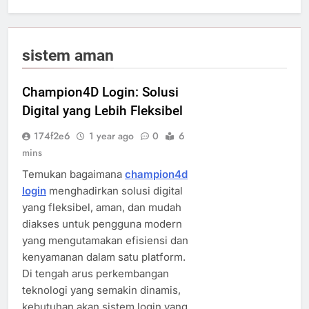
sistem aman
Champion4D Login: Solusi
Digital yang Lebih Fleksibel
174f2e6
1 year ago
0
6
mins
Temukan bagaimana
champion4d
login
menghadirkan solusi digital
yang fleksibel, aman, dan mudah
diakses untuk pengguna modern
yang mengutamakan efisiensi dan
kenyamanan dalam satu platform.
Di tengah arus perkembangan
teknologi yang semakin dinamis,
kebutuhan akan sistem login yang