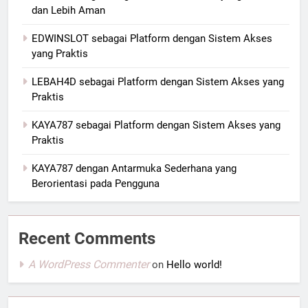
dan Lebih Aman
EDWINSLOT sebagai Platform dengan Sistem Akses
yang Praktis
LEBAH4D sebagai Platform dengan Sistem Akses yang
Praktis
KAYA787 sebagai Platform dengan Sistem Akses yang
Praktis
KAYA787 dengan Antarmuka Sederhana yang
Berorientasi pada Pengguna
Recent Comments
A WordPress Commenter
on
Hello world!