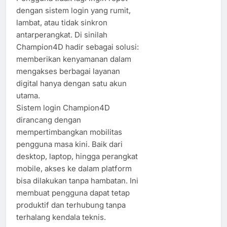
dengan sistem login yang rumit,
lambat, atau tidak sinkron
antarperangkat. Di sinilah
Champion4D hadir sebagai solusi:
memberikan kenyamanan dalam
mengakses berbagai layanan
digital hanya dengan satu akun
utama.
Sistem login Champion4D
dirancang dengan
mempertimbangkan mobilitas
pengguna masa kini. Baik dari
desktop, laptop, hingga perangkat
mobile, akses ke dalam platform
bisa dilakukan tanpa hambatan. Ini
membuat pengguna dapat tetap
produktif dan terhubung tanpa
terhalang kendala teknis.