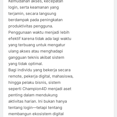
Kemudahan akses, kecepatan
login, serta keamanan yang
terjamin, secara langsung
berdampak pada peningkatan
produktivitas pengguna.
Penggunaan waktu menjadi lebih
efektif karena tidak ada lagi waktu
yang terbuang untuk mengatur
ulang akses atau menghadapi
gangguan teknis akibat sistem
yang tidak optimal.
Bagi individu yang bekerja secara
remote, pekerja digital, mahasiswa,
hingga pelaku bisnis, sistem
seperti Champion4D menjadi aset
penting dalam mendukung
aktivitas harian. Ini bukan hanya
tentang login—tetapi tentang
membangun ekosistem digital