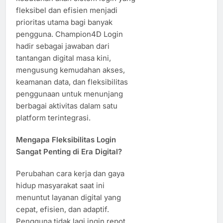
fleksibel dan efisien menjadi
prioritas utama bagi banyak
pengguna. Champion4D Login
hadir sebagai jawaban dari
tantangan digital masa kini,
mengusung kemudahan akses,
keamanan data, dan fleksibilitas
penggunaan untuk menunjang
berbagai aktivitas dalam satu
platform terintegrasi.
Mengapa Fleksibilitas Login
Sangat Penting di Era Digital?
Perubahan cara kerja dan gaya
hidup masyarakat saat ini
menuntut layanan digital yang
cepat, efisien, dan adaptif.
Pengguna tidak lagi ingin repot