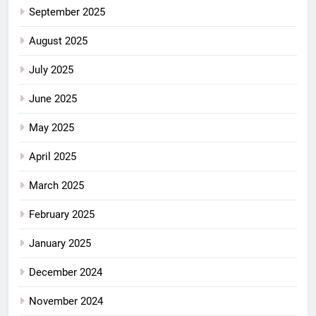
September 2025
August 2025
July 2025
June 2025
May 2025
April 2025
March 2025
February 2025
January 2025
December 2024
November 2024