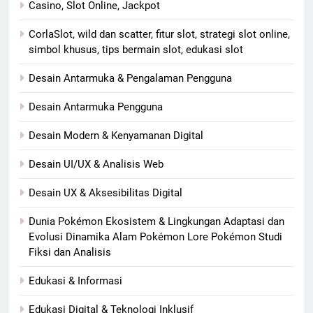
Casino, Slot Online, Jackpot
CorlaSlot, wild dan scatter, fitur slot, strategi slot online,
simbol khusus, tips bermain slot, edukasi slot
Desain Antarmuka & Pengalaman Pengguna
Desain Antarmuka Pengguna
Desain Modern & Kenyamanan Digital
Desain UI/UX & Analisis Web
Desain UX & Aksesibilitas Digital
Dunia Pokémon Ekosistem & Lingkungan Adaptasi dan
Evolusi Dinamika Alam Pokémon Lore Pokémon Studi
Fiksi dan Analisis
Edukasi & Informasi
Edukasi Digital & Teknologi Inklusif