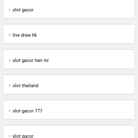
slot gacor
live draw hk
slot gacor hari ini
slot thailand
slot gacor 777
slot gacor