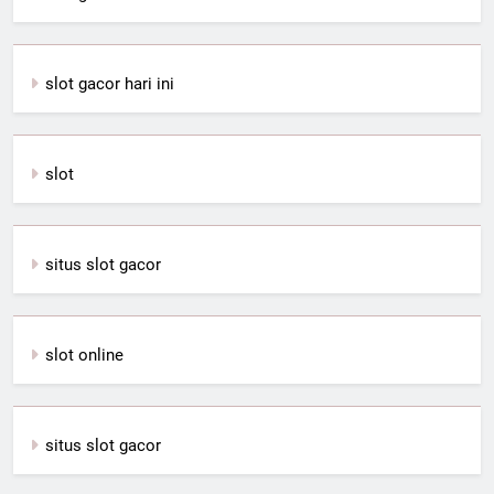
slot gacor hari ini
slot
situs slot gacor
slot online
situs slot gacor