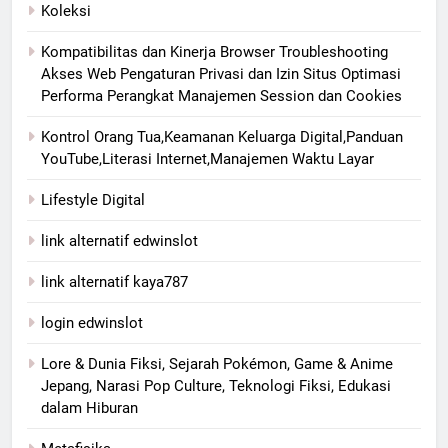
Koleksi
Kompatibilitas dan Kinerja Browser Troubleshooting
Akses Web Pengaturan Privasi dan Izin Situs Optimasi
Performa Perangkat Manajemen Session dan Cookies
Kontrol Orang Tua,Keamanan Keluarga Digital,Panduan
YouTube,Literasi Internet,Manajemen Waktu Layar
Lifestyle Digital
link alternatif edwinslot
link alternatif kaya787
login edwinslot
Lore & Dunia Fiksi, Sejarah Pokémon, Game & Anime
Jepang, Narasi Pop Culture, Teknologi Fiksi, Edukasi
dalam Hiburan