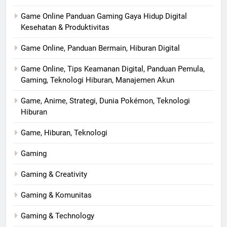
Game Online Panduan Gaming Gaya Hidup Digital
Kesehatan & Produktivitas
Game Online, Panduan Bermain, Hiburan Digital
Game Online, Tips Keamanan Digital, Panduan Pemula,
Gaming, Teknologi Hiburan, Manajemen Akun
Game, Anime, Strategi, Dunia Pokémon, Teknologi
Hiburan
Game, Hiburan, Teknologi
Gaming
Gaming & Creativity
Gaming & Komunitas
Gaming & Technology