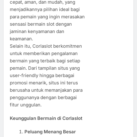
cepat, aman, dan mudah, yang
menjadikannya pilihan ideal bagi
para pemain yang ingin merasakan
sensasi bermain slot dengan
jaminan kenyamanan dan
keamanan.
Selain itu, Corlaslot berkomitmen
untuk memberikan pengalaman
bermain yang terbaik bagi setiap
pemain. Dari tampilan situs yang
user-friendly hingga berbagai
promosi menarik, situs ini terus
berusaha untuk memanjakan para
penggunanya dengan berbagai
fitur unggulan.
Keunggulan Bermain di Corlaslot
Peluang Menang Besar