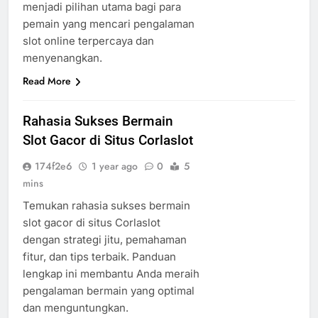
menjadi pilihan utama bagi para
pemain yang mencari pengalaman
slot online terpercaya dan
menyenangkan.
Read More
Rahasia Sukses Bermain
Slot Gacor di Situs Corlaslot
174f2e6
1 year ago
0
5
mins
Temukan rahasia sukses bermain
slot gacor di situs Corlaslot
dengan strategi jitu, pemahaman
fitur, dan tips terbaik. Panduan
lengkap ini membantu Anda meraih
pengalaman bermain yang optimal
dan menguntungkan.