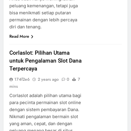
peluang kemenangan, tetapi juga
bisa menikmati setiap putaran
permainan dengan lebih percaya
diri dan tenang.
Read More
Corlaslot: Pilihan Utama
untuk Pengalaman Slot Dana
Terpercaya
174f2e6
2 years ago
0
7
mins
Corlaslot adalah pilihan utama bagi
para pecinta permainan slot online
dengan sistem pembayaran Dana.
Nikmati pengalaman bermain slot
yang aman, cepat, dan dengan
peluang menang besar di situs