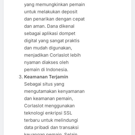
yang memungkinkan pemain
untuk melakukan deposit
dan penarikan dengan cepat
dan aman. Dana dikenal
sebagai aplikasi dompet
digital yang sangat praktis
dan mudah digunakan,
menjadikan Corlaslot lebih
nyaman diakses oleh
pemain di Indonesia.
Keamanan Terjamin
Sebagai situs yang
mengutamakan kenyamanan
dan keamanan pemain,
Corlaslot menggunakan
teknologi enkripsi SSL
terbaru untuk melindungi
data pribadi dan transaksi
keuangan pemain. Selain