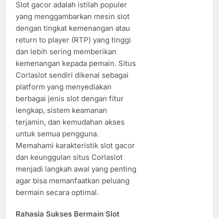
Slot gacor adalah istilah populer
yang menggambarkan mesin slot
dengan tingkat kemenangan atau
return to player (RTP) yang tinggi
dan lebih sering memberikan
kemenangan kepada pemain. Situs
Corlaslot sendiri dikenal sebagai
platform yang menyediakan
berbagai jenis slot dengan fitur
lengkap, sistem keamanan
terjamin, dan kemudahan akses
untuk semua pengguna.
Memahami karakteristik slot gacor
dan keunggulan situs Corlaslot
menjadi langkah awal yang penting
agar bisa memanfaatkan peluang
bermain secara optimal.
Rahasia Sukses Bermain Slot