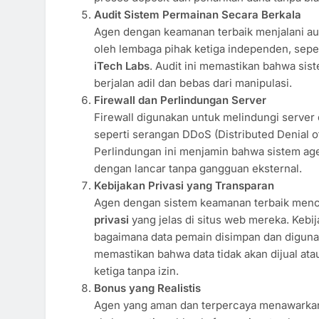
Audit Sistem Permainan Secara Berkala
Agen dengan keamanan terbaik menjalani au
oleh lembaga pihak ketiga independen, sepe
iTech Labs
. Audit ini memastikan bahwa sis
berjalan adil dan bebas dari manipulasi.
Firewall dan Perlindungan Server
Firewall digunakan untuk melindungi server 
seperti serangan DDoS (Distributed Denial o
Perlindungan ini menjamin bahwa sistem age
dengan lancar tanpa gangguan eksternal.
Kebijakan Privasi yang Transparan
Agen dengan sistem keamanan terbaik me
privasi
yang jelas di situs web mereka. Kebij
bagaimana data pemain disimpan dan diguna
memastikan bahwa data tidak akan dijual ata
ketiga tanpa izin.
Bonus yang Realistis
Agen yang aman dan terpercaya menawarka