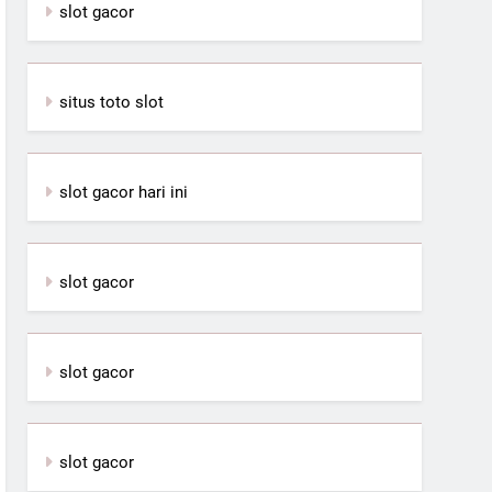
slot gacor
situs toto slot
slot gacor hari ini
slot gacor
slot gacor
slot gacor