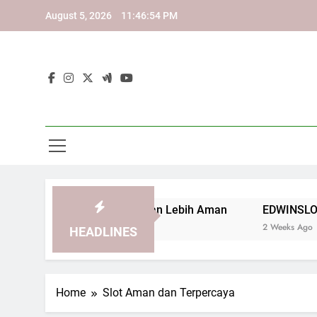
Skip
August 5, 2026
11:46:55 PM
to
content
Sun
Baca Artik
rnet yang Stabil dan Lebih Aman
EDWINSLOT sebagai Pl
2 Weeks Ago
HEADLINES
Home
Slot Aman dan Terpercaya