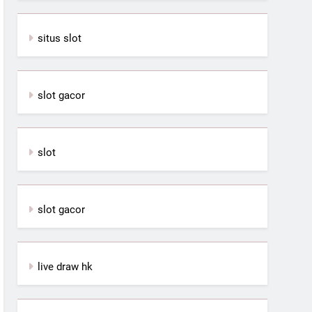
situs slot
slot gacor
slot
slot gacor
live draw hk