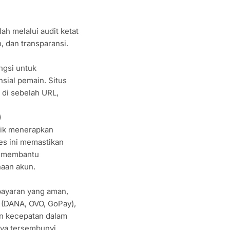
ah melalui audit ketat
 dan transparansi.
ngsi untuk
nsial pemain. Situs
di sebelah URL,
)
aik menerapkan
es ini memastikan
h, membantu
aan akun.
ayaran yang aman,
l (DANA, OVO, GoPay),
min kecepatan dalam
aya tersembunyi.