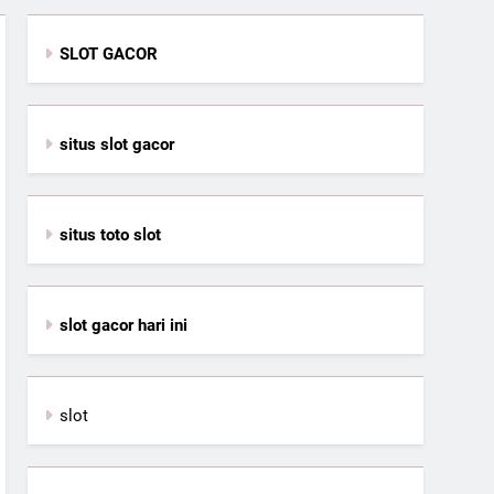
SLOT GACOR
situs slot gacor
situs toto slot
slot gacor hari ini
slot