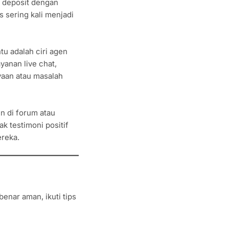
s deposit dengan
s sering kali menjadi
u adalah ciri agen
yanan live chat,
yaan atau masalah
n di forum atau
k testimoni positif
ereka.
enar aman, ikuti tips