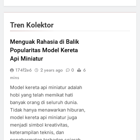
Tren Kolektor
Menguak Rahasia di Balik
Popularitas Model Kereta
Api Miniatur
174f2e6
2 years ago
0
6
mins
Model kereta api miniatur adalah
hobi yang telah memikat hati
banyak orang di seluruh dunia.
Tidak hanya menawarkan hiburan,
model kereta api miniatur juga
menjadi simbol kreativitas,
keterampilan teknis, dan
penghormatan terhadap sejarah