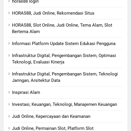
horas88 login
HORAS88, Judi Online, Rekomendasi Situs
HORAS88, Slot Online, Judi Online, Tema Alam, Slot
Bertema Alam
Informasi Platform Update Sistem Edukasi Pengguna
Infrastruktur Digital, Pengembangan Sistem, Optimasi
Teknologi, Evaluasi Kinerja
Infrastruktur Digital, Pengembangan Sistem, Teknologi
Jaringan, Arsitektur Data
Inspirasi Alam
Investasi, Keuangan, Teknologi, Manajemen Keuangan
Judi Online, Kepercayaan dan Keamanan
Judi Online, Permainan Slot, Platform Slot