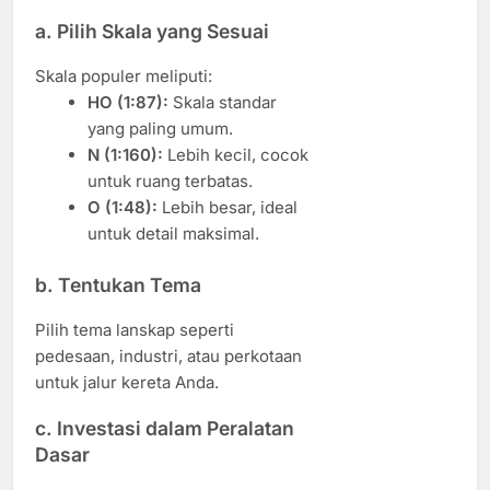
a.
Pilih Skala yang Sesuai
Skala populer meliputi:
HO (1:87):
Skala standar
yang paling umum.
N (1:160):
Lebih kecil, cocok
untuk ruang terbatas.
O (1:48):
Lebih besar, ideal
untuk detail maksimal.
b.
Tentukan Tema
Pilih tema lanskap seperti
pedesaan, industri, atau perkotaan
untuk jalur kereta Anda.
c.
Investasi dalam Peralatan
Dasar