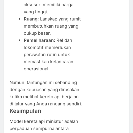
aksesori memiliki harga
yang tinggi.
Ruang:
Lanskap yang rumit
membutuhkan ruang yang
cukup besar.
Pemeliharaan:
Rel dan
lokomotif memerlukan
perawatan rutin untuk
memastikan kelancaran
operasional.
Namun, tantangan ini sebanding
dengan kepuasan yang dirasakan
ketika melihat kereta api berjalan
di jalur yang Anda rancang sendiri.
Kesimpulan
Model kereta api miniatur adalah
perpaduan sempurna antara