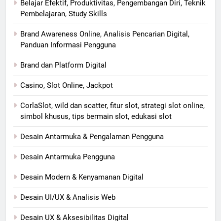
Belajar Efektif, Produktivitas, Pengembangan Diri, Teknik
Pembelajaran, Study Skills
Brand Awareness Online, Analisis Pencarian Digital,
Panduan Informasi Pengguna
Brand dan Platform Digital
Casino, Slot Online, Jackpot
CorlaSlot, wild dan scatter, fitur slot, strategi slot online,
simbol khusus, tips bermain slot, edukasi slot
Desain Antarmuka & Pengalaman Pengguna
Desain Antarmuka Pengguna
Desain Modern & Kenyamanan Digital
Desain UI/UX & Analisis Web
Desain UX & Aksesibilitas Digital