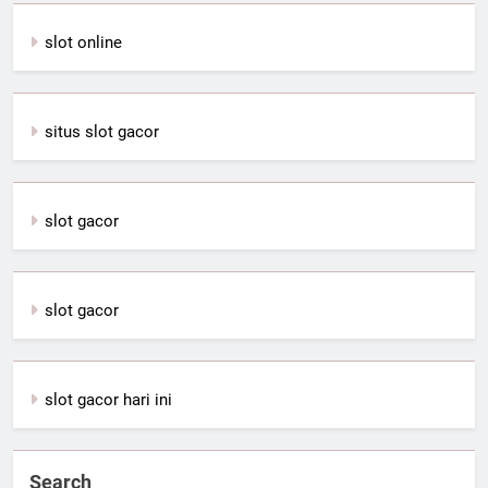
slot online
situs slot gacor
slot gacor
slot gacor
slot gacor hari ini
Search