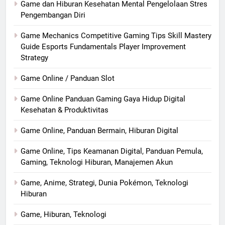
Game dan Hiburan Kesehatan Mental Pengelolaan Stres
Pengembangan Diri
Game Mechanics Competitive Gaming Tips Skill Mastery
Guide Esports Fundamentals Player Improvement
Strategy
Game Online / Panduan Slot
Game Online Panduan Gaming Gaya Hidup Digital
Kesehatan & Produktivitas
Game Online, Panduan Bermain, Hiburan Digital
Game Online, Tips Keamanan Digital, Panduan Pemula,
Gaming, Teknologi Hiburan, Manajemen Akun
Game, Anime, Strategi, Dunia Pokémon, Teknologi
Hiburan
Game, Hiburan, Teknologi