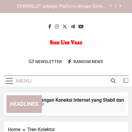
Skip
LEBAH4D sebagai Platform dengan Sistem Akses
to
yang Praktis
content
KAYA787 sebagai Platform dengan Sistem Akses
yang Praktis
LEBAH4D Login dengan Koneksi Internet yang
Stabil dan Lebih Aman
EDWINSLOT sebagai Platform dengan Sistem
Akses yang Praktis
Sun Um Vaaz
Baca Artikel Dan Berita Inspiratif Dari
LEBAH4D sebagai Platform dengan Sistem Akses
NEWSLETTER
RANDOM NEWS
yang Praktis
Sun Um Vaaz. Konten Yang Memberikan
KAYA787 sebagai Platform dengan Sistem Akses
Perspektif Positif Dan Penuh Makna.
yang Praktis
MENU
BAH4D Login dengan Koneksi Internet yang Stabil dan Lebih
HEADLINES
Weeks Ago
Home
Tren Kolektor