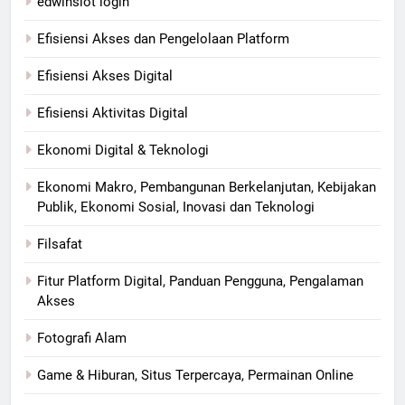
edwinslot login
Efisiensi Akses dan Pengelolaan Platform
Efisiensi Akses Digital
Efisiensi Aktivitas Digital
Ekonomi Digital & Teknologi
Ekonomi Makro, Pembangunan Berkelanjutan, Kebijakan
Publik, Ekonomi Sosial, Inovasi dan Teknologi
Filsafat
Fitur Platform Digital, Panduan Pengguna, Pengalaman
Akses
Fotografi Alam
Game & Hiburan, Situs Terpercaya, Permainan Online