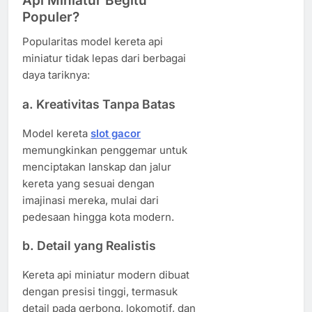
Api Miniatur Begitu
Populer?
Popularitas model kereta api
miniatur tidak lepas dari berbagai
daya tariknya:
a.
Kreativitas Tanpa Batas
Model kereta
slot gacor
memungkinkan penggemar untuk
menciptakan lanskap dan jalur
kereta yang sesuai dengan
imajinasi mereka, mulai dari
pedesaan hingga kota modern.
b.
Detail yang Realistis
Kereta api miniatur modern dibuat
dengan presisi tinggi, termasuk
detail pada gerbong, lokomotif, dan