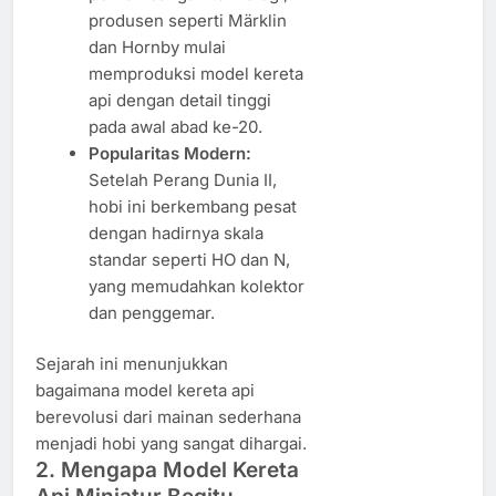
produsen seperti Märklin
dan Hornby mulai
memproduksi model kereta
api dengan detail tinggi
pada awal abad ke-20.
Popularitas Modern:
Setelah Perang Dunia II,
hobi ini berkembang pesat
dengan hadirnya skala
standar seperti HO dan N,
yang memudahkan kolektor
dan penggemar.
Sejarah ini menunjukkan
bagaimana model kereta api
berevolusi dari mainan sederhana
menjadi hobi yang sangat dihargai.
2. Mengapa Model Kereta