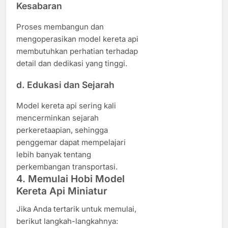
Kesabaran
Proses membangun dan
mengoperasikan model kereta api
membutuhkan perhatian terhadap
detail dan dedikasi yang tinggi.
d.
Edukasi dan Sejarah
Model kereta api sering kali
mencerminkan sejarah
perkeretaapian, sehingga
penggemar dapat mempelajari
lebih banyak tentang
perkembangan transportasi.
4. Memulai Hobi Model
Kereta Api Miniatur
Jika Anda tertarik untuk memulai,
berikut langkah-langkahnya: