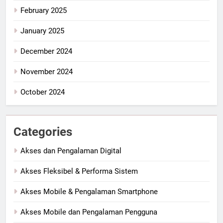
February 2025
January 2025
December 2024
November 2024
October 2024
Categories
Akses dan Pengalaman Digital
Akses Fleksibel & Performa Sistem
Akses Mobile & Pengalaman Smartphone
Akses Mobile dan Pengalaman Pengguna