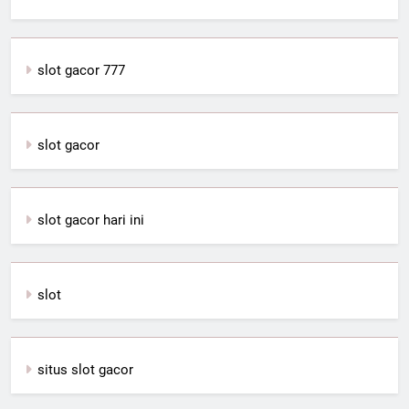
slot gacor 777
slot gacor
slot gacor hari ini
slot
situs slot gacor