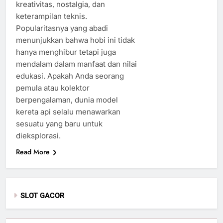
kreativitas, nostalgia, dan
keterampilan teknis.
Popularitasnya yang abadi
menunjukkan bahwa hobi ini tidak
hanya menghibur tetapi juga
mendalam dalam manfaat dan nilai
edukasi. Apakah Anda seorang
pemula atau kolektor
berpengalaman, dunia model
kereta api selalu menawarkan
sesuatu yang baru untuk
dieksplorasi.
Read More
SLOT GACOR