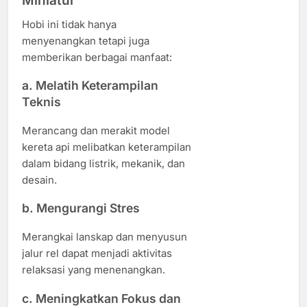
Miniatur
Hobi ini tidak hanya
menyenangkan tetapi juga
memberikan berbagai manfaat:
a.
Melatih Keterampilan
Teknis
Merancang dan merakit model
kereta api melibatkan keterampilan
dalam bidang listrik, mekanik, dan
desain.
b.
Mengurangi Stres
Merangkai lanskap dan menyusun
jalur rel dapat menjadi aktivitas
relaksasi yang menenangkan.
c.
Meningkatkan Fokus dan