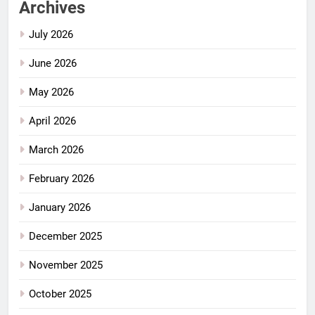
Archives
July 2026
June 2026
May 2026
April 2026
March 2026
February 2026
January 2026
December 2025
November 2025
October 2025