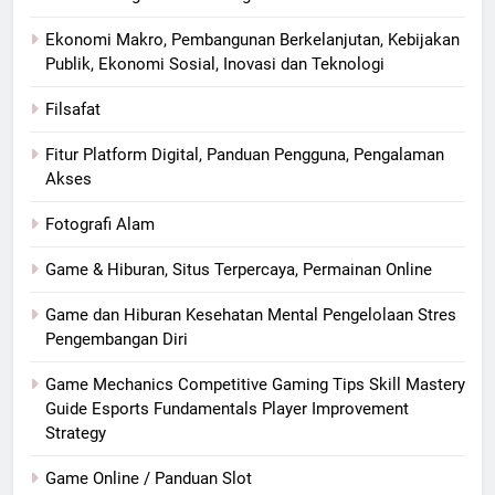
Ekonomi Makro, Pembangunan Berkelanjutan, Kebijakan
Publik, Ekonomi Sosial, Inovasi dan Teknologi
Filsafat
Fitur Platform Digital, Panduan Pengguna, Pengalaman
Akses
Fotografi Alam
Game & Hiburan, Situs Terpercaya, Permainan Online
Game dan Hiburan Kesehatan Mental Pengelolaan Stres
Pengembangan Diri
Game Mechanics Competitive Gaming Tips Skill Mastery
Guide Esports Fundamentals Player Improvement
Strategy
Game Online / Panduan Slot