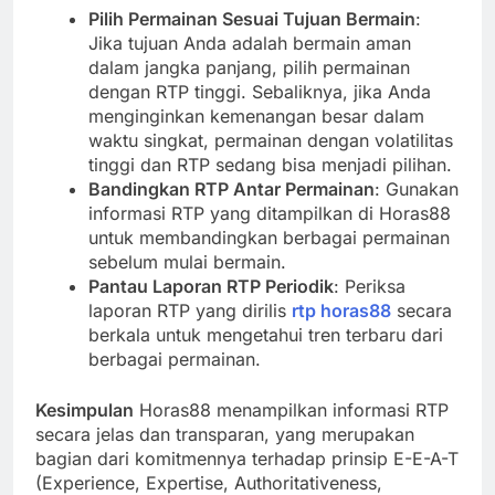
Pilih Permainan Sesuai Tujuan Bermain
:
Jika tujuan Anda adalah bermain aman
dalam jangka panjang, pilih permainan
dengan RTP tinggi. Sebaliknya, jika Anda
menginginkan kemenangan besar dalam
waktu singkat, permainan dengan volatilitas
tinggi dan RTP sedang bisa menjadi pilihan.
Bandingkan RTP Antar Permainan
: Gunakan
informasi RTP yang ditampilkan di Horas88
untuk membandingkan berbagai permainan
sebelum mulai bermain.
Pantau Laporan RTP Periodik
: Periksa
laporan RTP yang dirilis
rtp horas88
secara
berkala untuk mengetahui tren terbaru dari
berbagai permainan.
Kesimpulan
Horas88 menampilkan informasi RTP
secara jelas dan transparan, yang merupakan
bagian dari komitmennya terhadap prinsip E-E-A-T
(Experience, Expertise, Authoritativeness,