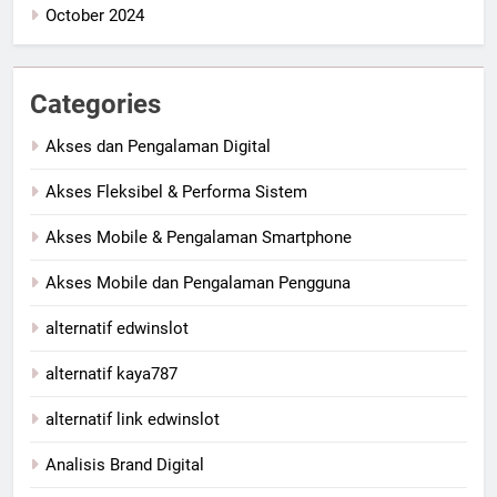
October 2024
Categories
Akses dan Pengalaman Digital
Akses Fleksibel & Performa Sistem
Akses Mobile & Pengalaman Smartphone
Akses Mobile dan Pengalaman Pengguna
alternatif edwinslot
alternatif kaya787
alternatif link edwinslot
Analisis Brand Digital