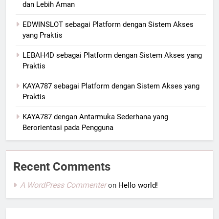
dan Lebih Aman
EDWINSLOT sebagai Platform dengan Sistem Akses
yang Praktis
LEBAH4D sebagai Platform dengan Sistem Akses yang
Praktis
KAYA787 sebagai Platform dengan Sistem Akses yang
Praktis
KAYA787 dengan Antarmuka Sederhana yang
Berorientasi pada Pengguna
Recent Comments
A WordPress Commenter
on
Hello world!