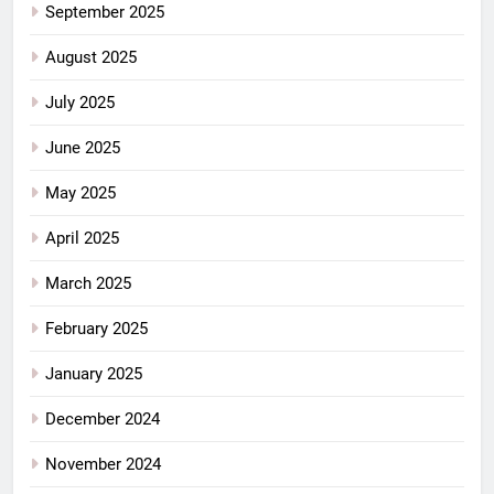
September 2025
August 2025
July 2025
June 2025
May 2025
April 2025
March 2025
February 2025
January 2025
December 2024
November 2024