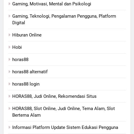
Gaming, Motivasi, Mental dan Psikologi
Gaming, Teknologi, Pengalaman Pengguna, Platform
Digital
Hiburan Online
Hobi
horas88
horas88 alternatif
horas88 login
HORAS88, Judi Online, Rekomendasi Situs
HORAS88, Slot Online, Judi Online, Tema Alam, Slot
Bertema Alam
Informasi Platform Update Sistem Edukasi Pengguna