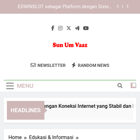
Skip
LEBAH4D sebagai Platform dengan Sistem Akses
to
yang Praktis
content
KAYA787 sebagai Platform dengan Sistem Akses
yang Praktis
LEBAH4D Login dengan Koneksi Internet yang
Stabil dan Lebih Aman
EDWINSLOT sebagai Platform dengan Sistem
Akses yang Praktis
Sun Um Vaaz
Baca Artikel Dan Berita Inspiratif Dari
LEBAH4D sebagai Platform dengan Sistem Akses
NEWSLETTER
RANDOM NEWS
yang Praktis
Sun Um Vaaz. Konten Yang Memberikan
KAYA787 sebagai Platform dengan Sistem Akses
Perspektif Positif Dan Penuh Makna.
yang Praktis
MENU
BAH4D Login dengan Koneksi Internet yang Stabil dan Lebih
HEADLINES
Weeks Ago
Home
Edukasi & Informasi