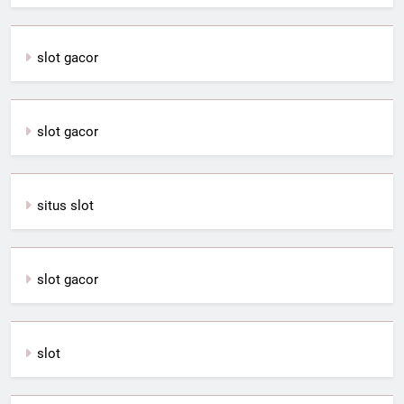
slot gacor
slot gacor
situs slot
slot gacor
slot