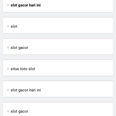
slot gacor hari ini
slot
slot gacor
situs toto slot
slot gacor hari ini
slot gacor