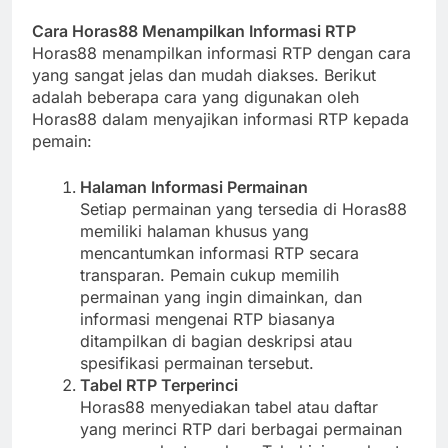
Cara Horas88 Menampilkan Informasi RTP
Horas88 menampilkan informasi RTP dengan cara
yang sangat jelas dan mudah diakses. Berikut
adalah beberapa cara yang digunakan oleh
Horas88 dalam menyajikan informasi RTP kepada
pemain:
Halaman Informasi Permainan
Setiap permainan yang tersedia di Horas88
memiliki halaman khusus yang
mencantumkan informasi RTP secara
transparan. Pemain cukup memilih
permainan yang ingin dimainkan, dan
informasi mengenai RTP biasanya
ditampilkan di bagian deskripsi atau
spesifikasi permainan tersebut.
Tabel RTP Terperinci
Horas88 menyediakan tabel atau daftar
yang merinci RTP dari berbagai permainan