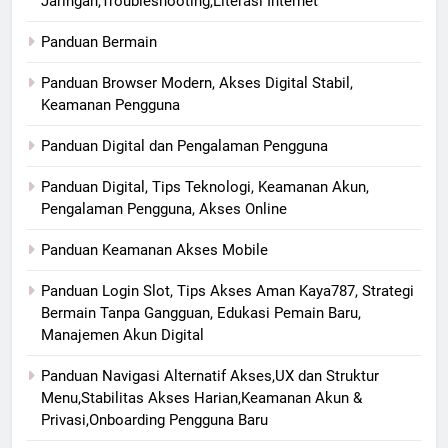
Jaringan,Troubleshooting,Literasi Internet
Panduan Bermain
Panduan Browser Modern, Akses Digital Stabil,
Keamanan Pengguna
Panduan Digital dan Pengalaman Pengguna
Panduan Digital, Tips Teknologi, Keamanan Akun,
Pengalaman Pengguna, Akses Online
Panduan Keamanan Akses Mobile
Panduan Login Slot, Tips Akses Aman Kaya787, Strategi
Bermain Tanpa Gangguan, Edukasi Pemain Baru,
Manajemen Akun Digital
Panduan Navigasi Alternatif Akses,UX dan Struktur
Menu,Stabilitas Akses Harian,Keamanan Akun &
Privasi,Onboarding Pengguna Baru