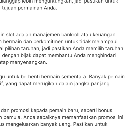
ianggap lebih menguntungkan, jadi pastikan untuk
 tujuan permainan Anda.
in slot adalah manajemen bankroll atau keuangan.
 bermain dan berkomitmen untuk tidak melampaui
 pilihan taruhan, jadi pastikan Anda memilih taruhan
n dengan bijak dapat membantu Anda menghindari
tetap menyenangkan.
agu untuk berhenti bermain sementara. Banyak pemain
if, yang dapat merugikan dalam jangka panjang.
dan promosi kepada pemain baru, seperti bonus
in pemula, Anda sebaiknya memanfaatkan promosi ini
us mengeluarkan banyak uang. Pastikan untuk