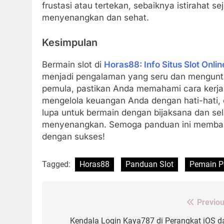
frustasi atau tertekan, sebaiknya istirahat
menyenangkan dan sehat.
Kesimpulan
Bermain slot di
Horas88: Info Situs Slot Onli
menjadi pengalaman yang seru dan menguntu
pemula, pastikan Anda memahami cara kerja
mengelola keuangan Anda dengan hati-hati,
lupa untuk bermain dengan bijaksana dan sela
menyenangkan. Semoga panduan ini membant
dengan sukses!
Tagged:
Horas88
Panduan Slot
Pemain P
Previou
Post
navigation
Kendala Login Kaya787 di Perangkat iOS d