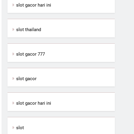
slot gacor hari ini
slot thailand
slot gacor 777
slot gacor
slot gacor hari ini
slot