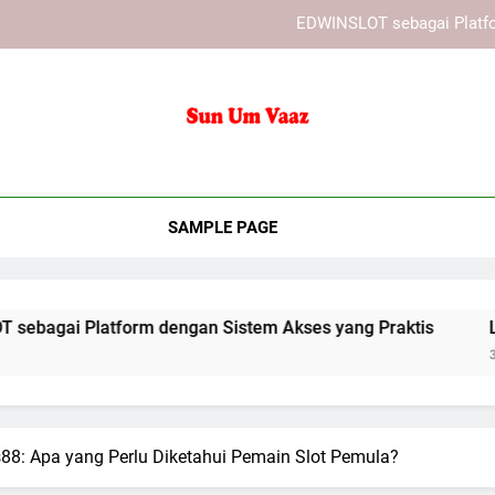
EDWINSLOT sebagai Platfo
LEBAH4D sebagai Platfo
KAYA787 sebagai Platf
 Um Vaaz
LEBAH4D Login dengan Koneksi
el Dan Berita Inspiratif Dari Sun Um Vaaz. Konten Yang Member
EDWINSLOT sebagai Platfo
SAMPLE PAGE
LEBAH4D sebagai Platfo
KAYA787 sebagai Platf
atform dengan Sistem Akses yang Praktis
LEBAH4D seb
3 Weeks Ago
88: Apa yang Perlu Diketahui Pemain Slot Pemula?