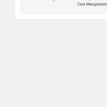
Cara Mengatasin