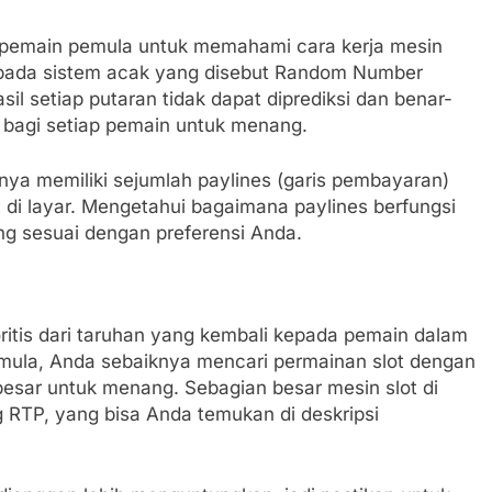
i pemain pemula untuk memahami cara kerja mesin
s pada sistem acak yang disebut Random Number
 setiap putaran tidak dapat diprediksi dan benar-
bagi setiap pemain untuk menang.
sanya memiliki sejumlah paylines (garis pembayaran)
di layar. Mengetahui bagaimana paylines berfungsi
 sesuai dengan preferensi Anda.
oritis dari taruhan yang kembali kepada pemain dalam
mula, Anda sebaiknya mencari permainan slot dengan
 besar untuk menang. Sebagian besar mesin slot di
 RTP, yang bisa Anda temukan di deskripsi