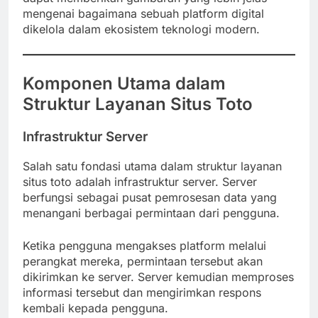
mengenai bagaimana sebuah platform digital
dikelola dalam ekosistem teknologi modern.
Komponen Utama dalam
Struktur Layanan Situs Toto
Infrastruktur Server
Salah satu fondasi utama dalam struktur layanan
situs toto adalah infrastruktur server. Server
berfungsi sebagai pusat pemrosesan data yang
menangani berbagai permintaan dari pengguna.
Ketika pengguna mengakses platform melalui
perangkat mereka, permintaan tersebut akan
dikirimkan ke server. Server kemudian memproses
informasi tersebut dan mengirimkan respons
kembali kepada pengguna.