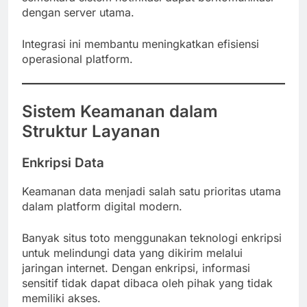
dengan server utama.
Integrasi ini membantu meningkatkan efisiensi
operasional platform.
Sistem Keamanan dalam
Struktur Layanan
Enkripsi Data
Keamanan data menjadi salah satu prioritas utama
dalam platform digital modern.
Banyak situs toto menggunakan teknologi enkripsi
untuk melindungi data yang dikirim melalui
jaringan internet. Dengan enkripsi, informasi
sensitif tidak dapat dibaca oleh pihak yang tidak
memiliki akses.