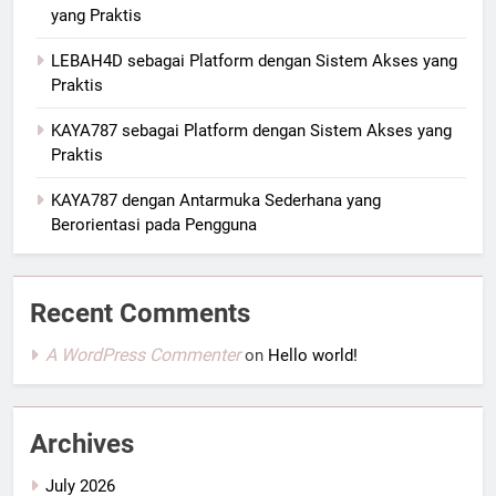
yang Praktis
LEBAH4D sebagai Platform dengan Sistem Akses yang
Praktis
KAYA787 sebagai Platform dengan Sistem Akses yang
Praktis
KAYA787 dengan Antarmuka Sederhana yang
Berorientasi pada Pengguna
Recent Comments
A WordPress Commenter
on
Hello world!
Archives
July 2026