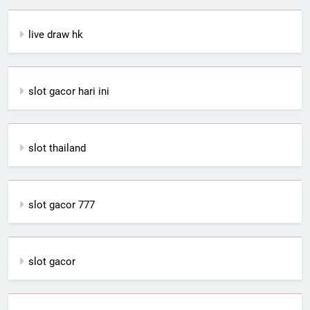
live draw hk
slot gacor hari ini
slot thailand
slot gacor 777
slot gacor