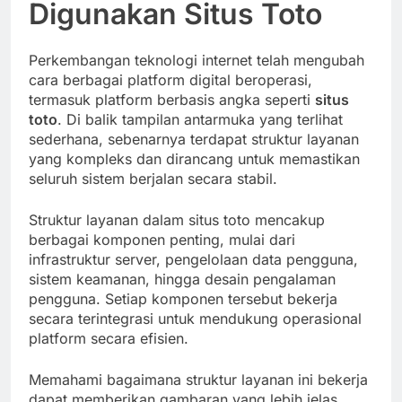
Digunakan Situs Toto
Perkembangan teknologi internet telah mengubah
cara berbagai platform digital beroperasi,
termasuk platform berbasis angka seperti
situs
toto
. Di balik tampilan antarmuka yang terlihat
sederhana, sebenarnya terdapat struktur layanan
yang kompleks dan dirancang untuk memastikan
seluruh sistem berjalan secara stabil.
Struktur layanan dalam situs toto mencakup
berbagai komponen penting, mulai dari
infrastruktur server, pengelolaan data pengguna,
sistem keamanan, hingga desain pengalaman
pengguna. Setiap komponen tersebut bekerja
secara terintegrasi untuk mendukung operasional
platform secara efisien.
Memahami bagaimana struktur layanan ini bekerja
dapat memberikan gambaran yang lebih jelas