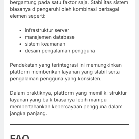
bergantung pada satu faktor saja. Stabilitas sistem
biasanya dipengaruhi oleh kombinasi berbagai
elemen seperti:
infrastruktur server
manajemen database
sistem keamanan
desain pengalaman pengguna
Pendekatan yang terintegrasi ini memungkinkan
platform memberikan layanan yang stabil serta
pengalaman pengguna yang konsisten.
Dalam praktiknya, platform yang memiliki struktur
layanan yang baik biasanya lebih mampu
mempertahankan kepercayaan pengguna dalam
jangka panjang.
FAQ