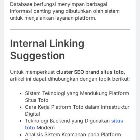
Database berfungsi menyimpan berbagai
informasi penting yang dibutuhkan oleh sistem
untuk menjalankan layanan platform.
Internal Linking
Suggestion
Untuk memperkuat
cluster SEO brand situs toto
,
artikel ini dapat dihubungkan dengan topik berikut:
Sistem Teknologi yang Mendukung Platform
Situs Toto
Cara Kerja Platform Toto dalam Infrastruktur
Digital
Teknologi Backend yang Digunakan
situs
toto
Modern
Analisis Sistem Keamanan pada Platform