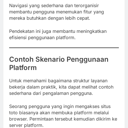
Navigasi yang sederhana dan terorganisir
membantu pengguna menemukan fitur yang
mereka butuhkan dengan lebih cepat.
Pendekatan ini juga membantu meningkatkan
efisiensi penggunaan platform.
Contoh Skenario Penggunaan
Platform
Untuk memahami bagaimana struktur layanan
bekerja dalam praktik, kita dapat melihat contoh
sederhana dari pengalaman pengguna.
Seorang pengguna yang ingin mengakses situs
toto biasanya akan membuka platform melalui
browser. Permintaan tersebut kemudian dikirim ke
server platform.