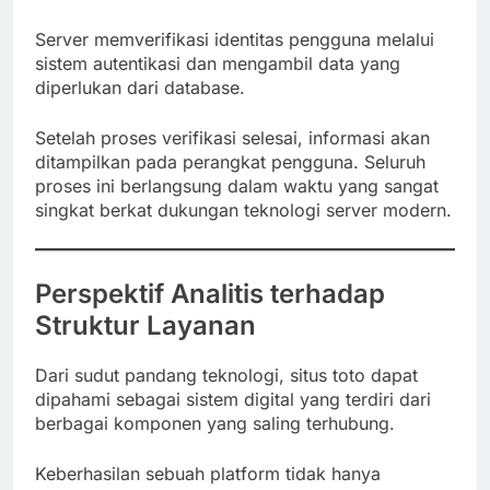
Server memverifikasi identitas pengguna melalui
sistem autentikasi dan mengambil data yang
diperlukan dari database.
Setelah proses verifikasi selesai, informasi akan
ditampilkan pada perangkat pengguna. Seluruh
proses ini berlangsung dalam waktu yang sangat
singkat berkat dukungan teknologi server modern.
Perspektif Analitis terhadap
Struktur Layanan
Dari sudut pandang teknologi, situs toto dapat
dipahami sebagai sistem digital yang terdiri dari
berbagai komponen yang saling terhubung.
Keberhasilan sebuah platform tidak hanya