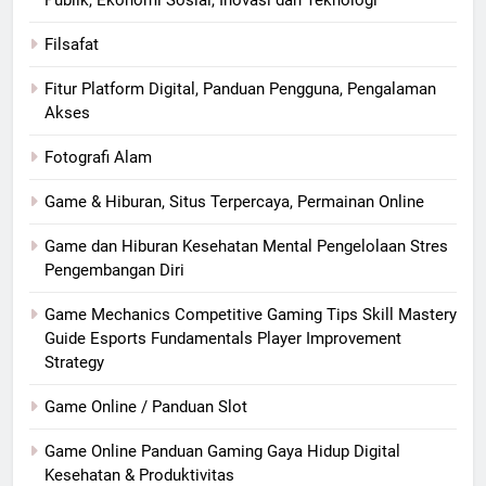
Filsafat
Fitur Platform Digital, Panduan Pengguna, Pengalaman
Akses
Fotografi Alam
Game & Hiburan, Situs Terpercaya, Permainan Online
Game dan Hiburan Kesehatan Mental Pengelolaan Stres
Pengembangan Diri
Game Mechanics Competitive Gaming Tips Skill Mastery
Guide Esports Fundamentals Player Improvement
Strategy
Game Online / Panduan Slot
Game Online Panduan Gaming Gaya Hidup Digital
Kesehatan & Produktivitas