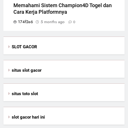
Memahami Sistem Champion4D Togel dan
Cara Kerja Platformnya
174f2e6
5 months ago
0
SLOT GACOR
situs slot gacor
situs toto slot
slot gacor hari ini