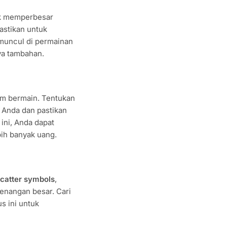
uk memperbesar
astikan untuk
muncul di permainan
ya tambahan.
um bermain. Tentukan
 Anda dan pastikan
ini, Anda dapat
bih banyak uang.
catter symbols
,
enangan besar. Cari
s ini untuk