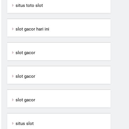
situs toto slot
slot gacor hari ini
slot gacor
slot gacor
slot gacor
situs slot