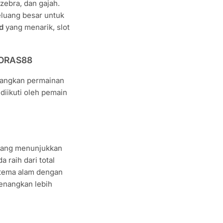
zebra, dan gajah.
luang besar untuk
d
yang menarik, slot
 HORAS88
angkan permainan
 diikuti oleh pemain
 yang menunjukkan
raih dari total
rtema alam dengan
enangkan lebih