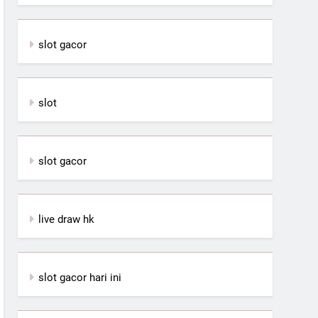
slot gacor
slot
slot gacor
live draw hk
slot gacor hari ini