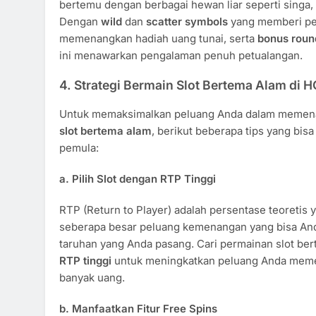
bertemu dengan berbagai hewan liar seperti singa, 
Dengan
wild
dan
scatter symbols
yang memberi pe
memenangkan hadiah uang tunai, serta
bonus roun
ini menawarkan pengalaman penuh petualangan.
4.
Strategi Bermain Slot Bertema Alam di
Untuk memaksimalkan peluang Anda dalam memen
slot bertema alam
, berikut beberapa tips yang bisa
pemula:
a. Pilih Slot dengan RTP Tinggi
RTP (Return to Player) adalah persentase teoretis
seberapa besar peluang kemenangan yang bisa Anda 
taruhan yang Anda pasang. Cari permainan slot be
RTP tinggi
untuk meningkatkan peluang Anda mem
banyak uang.
b. Manfaatkan Fitur Free Spins