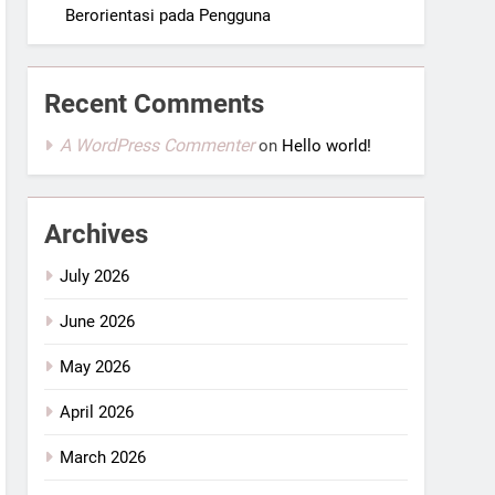
Berorientasi pada Pengguna
Recent Comments
A WordPress Commenter
on
Hello world!
Archives
July 2026
June 2026
May 2026
April 2026
March 2026