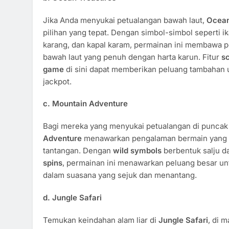
Jika Anda menyukai petualangan bawah laut,
Ocean
pilihan yang tepat. Dengan simbol-simbol seperti i
karang, dan kapal karam, permainan ini membawa p
bawah laut yang penuh dengan harta karun. Fitur
sc
game
di sini dapat memberikan peluang tambaha
jackpot.
c. Mountain Adventure
Bagi mereka yang menyukai petualangan di punca
Adventure
menawarkan pengalaman bermain yang
tantangan. Dengan
wild symbols
berbentuk salju da
spins
, permainan ini menawarkan peluang besar u
dalam suasana yang sejuk dan menantang.
d. Jungle Safari
Temukan keindahan alam liar di
Jungle Safari
, di 