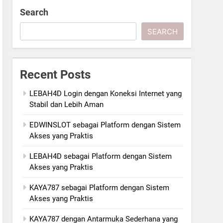
Search
SEARCH
Recent Posts
LEBAH4D Login dengan Koneksi Internet yang
Stabil dan Lebih Aman
EDWINSLOT sebagai Platform dengan Sistem
Akses yang Praktis
LEBAH4D sebagai Platform dengan Sistem
Akses yang Praktis
KAYA787 sebagai Platform dengan Sistem
Akses yang Praktis
KAYA787 dengan Antarmuka Sederhana yang