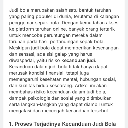
Judi bola merupakan salah satu bentuk taruhan
yang paling populer di dunia, terutama di kalangan
penggemar sepak bola. Dengan kemudahan akses
ke platform taruhan online, banyak orang tertarik
untuk mencoba peruntungan mereka dalam
taruhan pada hasil pertandingan sepak bola.
Meskipun judi bola dapat memberikan kesenangan
dan sensasi, ada sisi gelap yang harus
diwaspadai, yaitu risiko
kecanduan judi
.
Kecanduan dalam judi bola tidak hanya dapat
merusak kondisi finansial, tetapi juga
memengaruhi kesehatan mental, hubungan sosial,
dan kualitas hidup seseorang. Artikel ini akan
membahas risiko kecanduan dalam judi bola,
dampak psikologis dan sosial yang ditimbulkan,
serta langkah-langkah yang dapat diambil untuk
mengatasi dan mencegah kecanduan tersebut.
1.
Proses Terjadinya Kecanduan Judi Bola