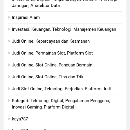
Jaringan, Arsitektur Data
Inspirasi Alam
Investasi, Keuangan, Teknologi, Manajemen Keuangan
Judi Online, Kepercayaan dan Keamanan
Judi Online, Permainan Slot, Platform Slot
Judi Online, Slot Online, Panduan Bermain
Judi Online, Slot Online, Tips dan Trik
Judi Slot Online, Teknologi Perjudian, Platform Judi
Kategori: Teknologi Digital, Pengalaman Pengguna,
Inovasi Gaming, Platform Digital
kaya787