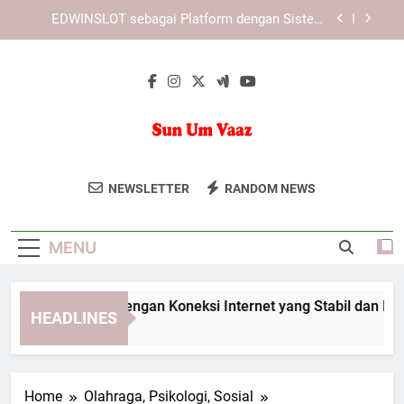
Skip
LEBAH4D sebagai Platform dengan Sistem Akses
to
yang Praktis
content
KAYA787 sebagai Platform dengan Sistem Akses
yang Praktis
LEBAH4D Login dengan Koneksi Internet yang
Stabil dan Lebih Aman
EDWINSLOT sebagai Platform dengan Sistem
Akses yang Praktis
Sun Um Vaaz
Baca Artikel Dan Berita Inspiratif Dari
LEBAH4D sebagai Platform dengan Sistem Akses
NEWSLETTER
RANDOM NEWS
yang Praktis
Sun Um Vaaz. Konten Yang Memberikan
KAYA787 sebagai Platform dengan Sistem Akses
Perspektif Positif Dan Penuh Makna.
yang Praktis
MENU
BAH4D Login dengan Koneksi Internet yang Stabil dan Lebih
HEADLINES
eeks Ago
Home
Olahraga, Psikologi, Sosial