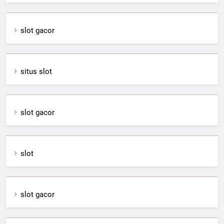
slot gacor
situs slot
slot gacor
slot
slot gacor