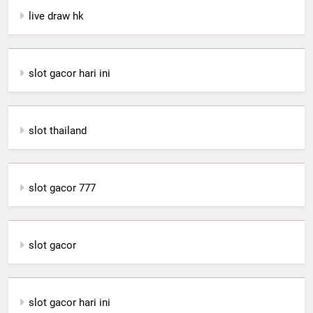
live draw hk
slot gacor hari ini
slot thailand
slot gacor 777
slot gacor
slot gacor hari ini