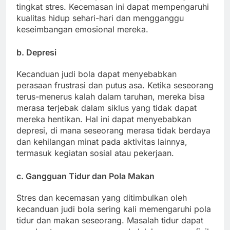
tingkat stres. Kecemasan ini dapat mempengaruhi
kualitas hidup sehari-hari dan mengganggu
keseimbangan emosional mereka.
b. Depresi
Kecanduan judi bola dapat menyebabkan
perasaan frustrasi dan putus asa. Ketika seseorang
terus-menerus kalah dalam taruhan, mereka bisa
merasa terjebak dalam siklus yang tidak dapat
mereka hentikan. Hal ini dapat menyebabkan
depresi, di mana seseorang merasa tidak berdaya
dan kehilangan minat pada aktivitas lainnya,
termasuk kegiatan sosial atau pekerjaan.
c. Gangguan Tidur dan Pola Makan
Stres dan kecemasan yang ditimbulkan oleh
kecanduan judi bola sering kali memengaruhi pola
tidur dan makan seseorang. Masalah tidur dapat