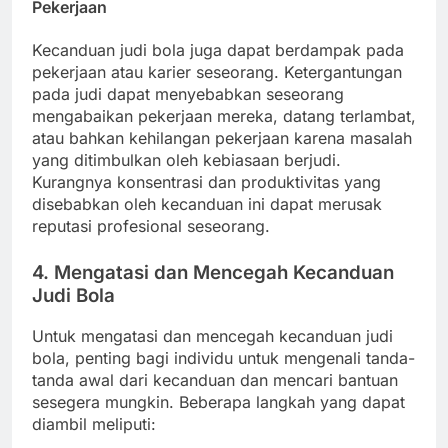
Pekerjaan
Kecanduan judi bola juga dapat berdampak pada
pekerjaan atau karier seseorang. Ketergantungan
pada judi dapat menyebabkan seseorang
mengabaikan pekerjaan mereka, datang terlambat,
atau bahkan kehilangan pekerjaan karena masalah
yang ditimbulkan oleh kebiasaan berjudi.
Kurangnya konsentrasi dan produktivitas yang
disebabkan oleh kecanduan ini dapat merusak
reputasi profesional seseorang.
4.
Mengatasi dan Mencegah Kecanduan
Judi Bola
Untuk mengatasi dan mencegah kecanduan judi
bola, penting bagi individu untuk mengenali tanda-
tanda awal dari kecanduan dan mencari bantuan
sesegera mungkin. Beberapa langkah yang dapat
diambil meliputi: