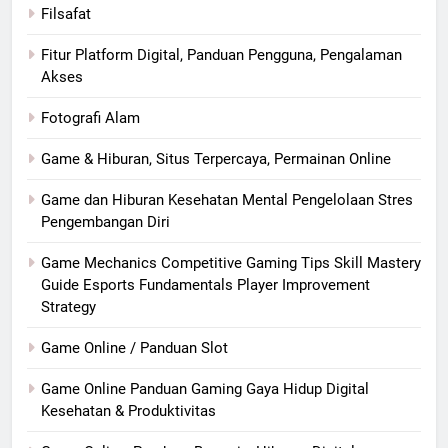
Filsafat
Fitur Platform Digital, Panduan Pengguna, Pengalaman
Akses
Fotografi Alam
Game & Hiburan, Situs Terpercaya, Permainan Online
Game dan Hiburan Kesehatan Mental Pengelolaan Stres
Pengembangan Diri
Game Mechanics Competitive Gaming Tips Skill Mastery
Guide Esports Fundamentals Player Improvement
Strategy
Game Online / Panduan Slot
Game Online Panduan Gaming Gaya Hidup Digital
Kesehatan & Produktivitas