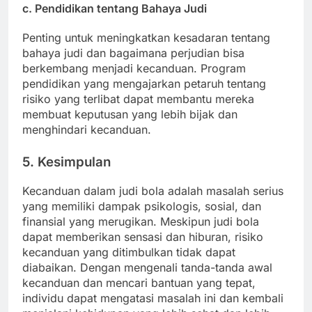
c. Pendidikan tentang Bahaya Judi
Penting untuk meningkatkan kesadaran tentang
bahaya judi dan bagaimana perjudian bisa
berkembang menjadi kecanduan. Program
pendidikan yang mengajarkan petaruh tentang
risiko yang terlibat dapat membantu mereka
membuat keputusan yang lebih bijak dan
menghindari kecanduan.
5.
Kesimpulan
Kecanduan dalam judi bola adalah masalah serius
yang memiliki dampak psikologis, sosial, dan
finansial yang merugikan. Meskipun judi bola
dapat memberikan sensasi dan hiburan, risiko
kecanduan yang ditimbulkan tidak dapat
diabaikan. Dengan mengenali tanda-tanda awal
kecanduan dan mencari bantuan yang tepat,
individu dapat mengatasi masalah ini dan kembali