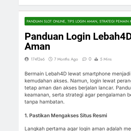
PANDUAN SLOT ONLINE, TIPS LOGIN AMAN, STRATEGI PEMAIN
Panduan Login Lebah4D
Aman
0
174f2e6
7 Months Ago
5 Mins
Bermain Lebah4D lewat smartphone menjadi pi
kemudahan akses. Namun, login lewat peran
tetap aman dan akses berjalan lancar. Pandu
keamanan, serta strategi agar pengalaman 
tanpa hambatan.
1. Pastikan Mengakses Situs Resmi
Langkah pertama agar login aman adalah mem