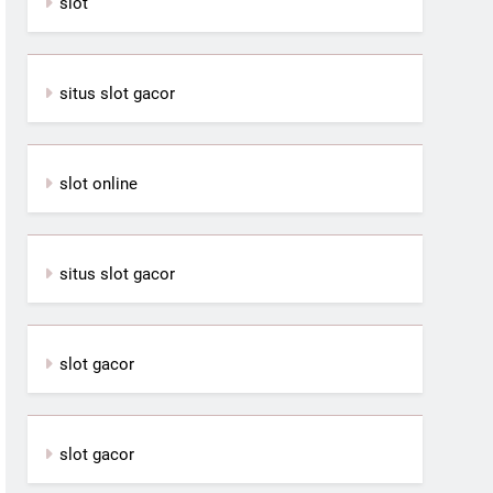
slot
situs slot gacor
slot online
situs slot gacor
slot gacor
slot gacor