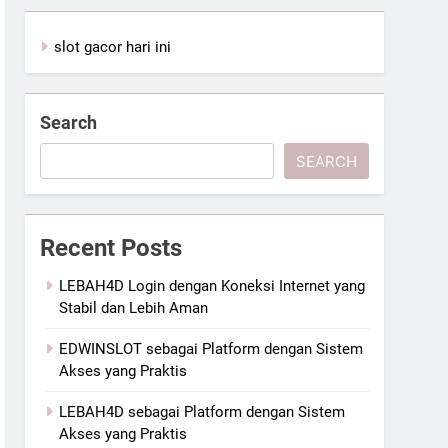
slot gacor hari ini
Search
SEARCH
Recent Posts
LEBAH4D Login dengan Koneksi Internet yang
Stabil dan Lebih Aman
EDWINSLOT sebagai Platform dengan Sistem
Akses yang Praktis
LEBAH4D sebagai Platform dengan Sistem
Akses yang Praktis