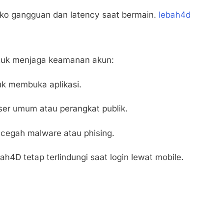
iko gangguan dan latency saat bermain.
lebah4d
tuk menjaga keamanan akun:
ntuk membuka aplikasi.
er umum atau perangkat publik.
cegah malware atau phising.
D tetap terlindungi saat login lewat mobile.