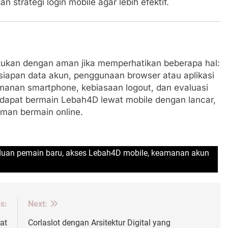
strategi login mobile agar lebih efektif.
kukan dengan aman jika memperhatikan beberapa hal:
persiapan data akun, penggunaan browser atau aplikasi
amanan smartphone, kebiasaan logout, dan evaluasi
n dapat bermain Lebah4D lewat mobile dengan lancar,
an bermain online.
nduan pemain baru, akses Lebah4D mobile, keamanan akun
s:
Next:
at
Corlaslot dengan Arsitektur Digital yang