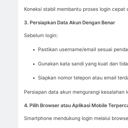
Koneksi stabil membantu proses login cepat 
3. Persiapkan Data Akun Dengan Benar
Sebelum login:
Pastikan username/email sesuai penda
Gunakan kata sandi yang kuat dan tida
Siapkan nomor telepon atau email terdaf
Persiapan data akun mengurangi kesalahan 
4. Pilih Browser atau Aplikasi Mobile Terper
Smartphone mendukung login melalui browser