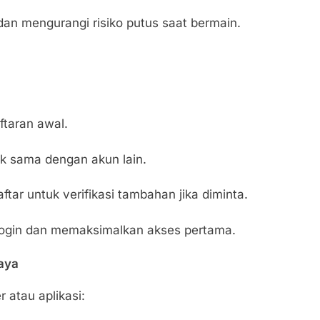
dan mengurangi risiko putus saat bermain.
ftaran awal.
k sama dengan akun lain.
tar untuk verifikasi tambahan jika diminta.
login dan memaksimalkan akses pertama.
caya
 atau aplikasi: