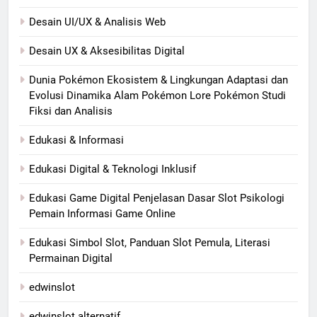
Desain UI/UX & Analisis Web
Desain UX & Aksesibilitas Digital
Dunia Pokémon Ekosistem & Lingkungan Adaptasi dan
Evolusi Dinamika Alam Pokémon Lore Pokémon Studi
Fiksi dan Analisis
Edukasi & Informasi
Edukasi Digital & Teknologi Inklusif
Edukasi Game Digital Penjelasan Dasar Slot Psikologi
Pemain Informasi Game Online
Edukasi Simbol Slot, Panduan Slot Pemula, Literasi
Permainan Digital
edwinslot
edwinslot alternatif