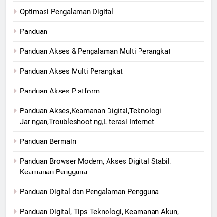
Optimasi Pengalaman Digital
Panduan
Panduan Akses & Pengalaman Multi Perangkat
Panduan Akses Multi Perangkat
Panduan Akses Platform
Panduan Akses,Keamanan Digital,Teknologi
Jaringan,Troubleshooting,Literasi Internet
Panduan Bermain
Panduan Browser Modern, Akses Digital Stabil,
Keamanan Pengguna
Panduan Digital dan Pengalaman Pengguna
Panduan Digital, Tips Teknologi, Keamanan Akun,