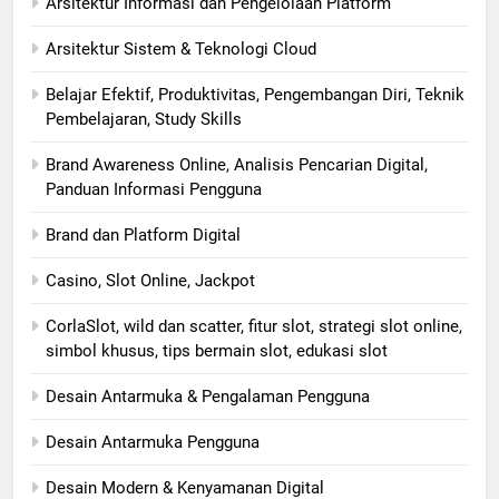
Arsitektur Informasi dan Pengelolaan Platform
Arsitektur Sistem & Teknologi Cloud
Belajar Efektif, Produktivitas, Pengembangan Diri, Teknik
Pembelajaran, Study Skills
Brand Awareness Online, Analisis Pencarian Digital,
Panduan Informasi Pengguna
Brand dan Platform Digital
Casino, Slot Online, Jackpot
CorlaSlot, wild dan scatter, fitur slot, strategi slot online,
simbol khusus, tips bermain slot, edukasi slot
Desain Antarmuka & Pengalaman Pengguna
Desain Antarmuka Pengguna
Desain Modern & Kenyamanan Digital