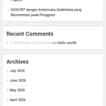
KAYA787 dengan Antarmuka Sederhana yang
Berorientasi pada Pengguna
Recent Comments
A WordPress Commenter
on
Hello world!
Archives
July 2026
June 2026
May 2026
April 2026