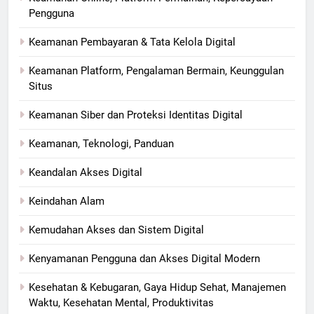
Pengguna
Keamanan Pembayaran & Tata Kelola Digital
Keamanan Platform, Pengalaman Bermain, Keunggulan
Situs
Keamanan Siber dan Proteksi Identitas Digital
Keamanan, Teknologi, Panduan
Keandalan Akses Digital
Keindahan Alam
Kemudahan Akses dan Sistem Digital
Kenyamanan Pengguna dan Akses Digital Modern
Kesehatan & Kebugaran, Gaya Hidup Sehat, Manajemen
Waktu, Kesehatan Mental, Produktivitas