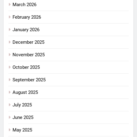
March 2026
February 2026
January 2026
December 2025
November 2025
October 2025
September 2025
August 2025
July 2025
June 2025
May 2025