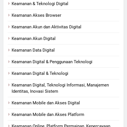
Keamanan & Teknologi Digital
Keamanan Akses Browser
Keamanan Akun dan Aktivitas Digital
Keamanan Akun Digital
Keamanan Data Digital
Keamanan Digital & Penggunaan Teknologi
Keamanan Digital & Teknologi
Keamanan Digital, Teknologi Informasi, Manajemen
Identitas, Inovasi Sistem
Keamanan Mobile dan Akses Digital
Keamanan Mobile dan Akses Platform
Keamanan Online, Platform Permainan, Kepercayaan