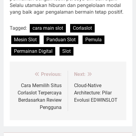
Selalu utamakan hiburan dan pengelolaan modal
yang baik agar pengalaman bermain tetap positif.
Tagged:
cara main slot
Corlaslot
Mesin Slot
Panduan Slot
Pemula
Permainan Digital
Slot
Previous:
Next:
Post
navigation
Cara Memilih Situs
Cloud-Native
Corlaslot Terpercaya
Architecture: Pilar
Berdasarkan Review
Evolusi EDWINSLOT
Pengguna