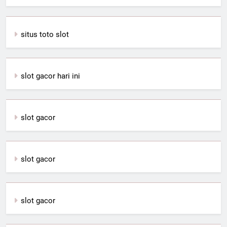
situs toto slot
slot gacor hari ini
slot gacor
slot gacor
slot gacor