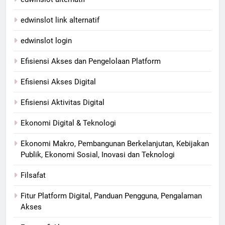
edwinslot link alternatif
edwinslot login
Efisiensi Akses dan Pengelolaan Platform
Efisiensi Akses Digital
Efisiensi Aktivitas Digital
Ekonomi Digital & Teknologi
Ekonomi Makro, Pembangunan Berkelanjutan, Kebijakan
Publik, Ekonomi Sosial, Inovasi dan Teknologi
Filsafat
Fitur Platform Digital, Panduan Pengguna, Pengalaman
Akses