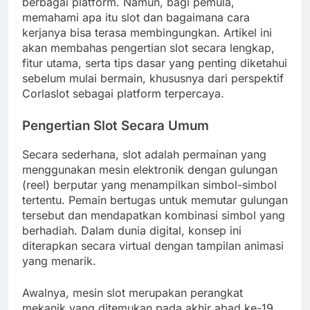
berbagai platform. Namun, bagi pemula,
memahami apa itu slot dan bagaimana cara
kerjanya bisa terasa membingungkan. Artikel ini
akan membahas pengertian slot secara lengkap,
fitur utama, serta tips dasar yang penting diketahui
sebelum mulai bermain, khususnya dari perspektif
Corlaslot sebagai platform terpercaya.
Pengertian Slot Secara Umum
Secara sederhana, slot adalah permainan yang
menggunakan mesin elektronik dengan gulungan
(reel) berputar yang menampilkan simbol-simbol
tertentu. Pemain bertugas untuk memutar gulungan
tersebut dan mendapatkan kombinasi simbol yang
berhadiah. Dalam dunia digital, konsep ini
diterapkan secara virtual dengan tampilan animasi
yang menarik.
Awalnya, mesin slot merupakan perangkat
mekanik yang ditemukan pada akhir abad ke-19