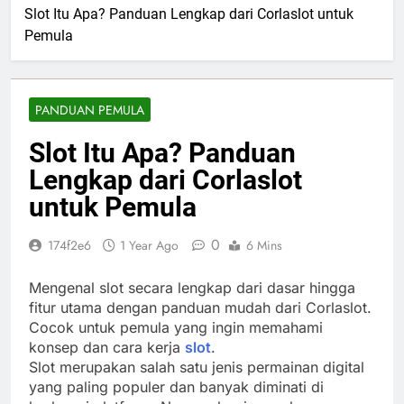
Slot Itu Apa? Panduan Lengkap dari Corlaslot untuk
Pemula
PANDUAN PEMULA
Slot Itu Apa? Panduan
Lengkap dari Corlaslot
untuk Pemula
0
174f2e6
1 Year Ago
6 Mins
Mengenal slot secara lengkap dari dasar hingga
fitur utama dengan panduan mudah dari Corlaslot.
Cocok untuk pemula yang ingin memahami
konsep dan cara kerja
slot
.
Slot merupakan salah satu jenis permainan digital
yang paling populer dan banyak diminati di