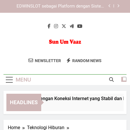
Skip
LEBAH4D sebagai Platform dengan Sistem Akses
to
yang Praktis
content
KAYA787 sebagai Platform dengan Sistem Akses
yang Praktis
LEBAH4D Login dengan Koneksi Internet yang
Stabil dan Lebih Aman
EDWINSLOT sebagai Platform dengan Sistem
Akses yang Praktis
Sun Um Vaaz
Baca Artikel Dan Berita Inspiratif Dari
LEBAH4D sebagai Platform dengan Sistem Akses
NEWSLETTER
RANDOM NEWS
yang Praktis
Sun Um Vaaz. Konten Yang Memberikan
KAYA787 sebagai Platform dengan Sistem Akses
Perspektif Positif Dan Penuh Makna.
yang Praktis
MENU
BAH4D Login dengan Koneksi Internet yang Stabil dan Lebih
HEADLINES
Weeks Ago
Home
Teknologi Hiburan