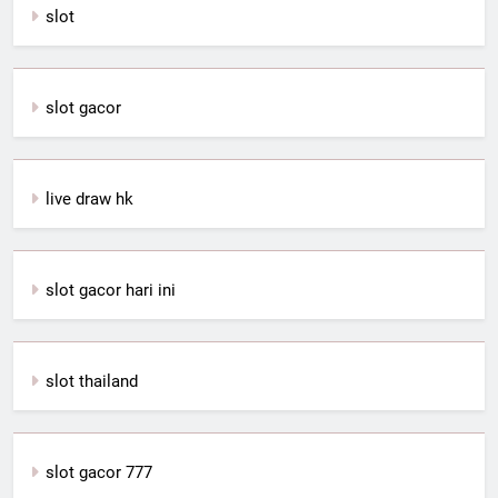
slot
slot gacor
live draw hk
slot gacor hari ini
slot thailand
slot gacor 777