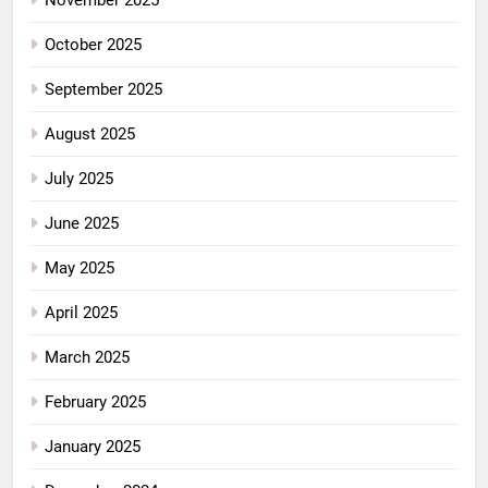
October 2025
September 2025
August 2025
July 2025
June 2025
May 2025
April 2025
March 2025
February 2025
January 2025