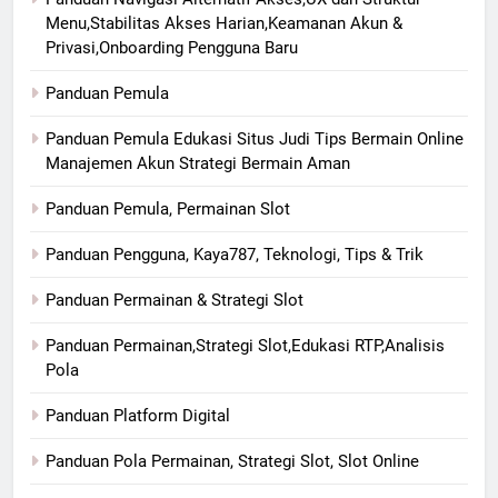
Menu,Stabilitas Akses Harian,Keamanan Akun &
Privasi,Onboarding Pengguna Baru
Panduan Pemula
Panduan Pemula Edukasi Situs Judi Tips Bermain Online
Manajemen Akun Strategi Bermain Aman
Panduan Pemula, Permainan Slot
Panduan Pengguna, Kaya787, Teknologi, Tips & Trik
Panduan Permainan & Strategi Slot
Panduan Permainan,Strategi Slot,Edukasi RTP,Analisis
Pola
Panduan Platform Digital
Panduan Pola Permainan, Strategi Slot, Slot Online