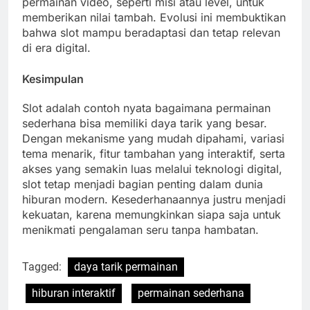
permainan video, seperti misi atau level, untuk
memberikan nilai tambah. Evolusi ini membuktikan
bahwa slot mampu beradaptasi dan tetap relevan
di era digital.
Kesimpulan
Slot adalah contoh nyata bagaimana permainan
sederhana bisa memiliki daya tarik yang besar.
Dengan mekanisme yang mudah dipahami, variasi
tema menarik, fitur tambahan yang interaktif, serta
akses yang semakin luas melalui teknologi digital,
slot tetap menjadi bagian penting dalam dunia
hiburan modern. Kesederhanaannya justru menjadi
kekuatan, karena memungkinkan siapa saja untuk
menikmati pengalaman seru tanpa hambatan.
Tagged:
daya tarik permainan
hiburan interaktif
permainan sederhana