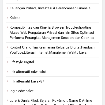
Keuangan Pribadi, Investasi & Perencanaan Finansial
Koleksi
Kompatibilitas dan Kinerja Browser Troubleshooting
Akses Web Pengaturan Privasi dan Izin Situs Optimasi
Performa Perangkat Manajemen Session dan Cookies
Kontrol Orang Tua,Keamanan Keluarga Digital,Panduan
YouTube,Literasi Internet,Manajemen Waktu Layar
Lifestyle Digital
link alternatif edwinslot
link alternatif kaya787
login edwinslot
Lore & Dunia Fiksi, Sejarah Pokémon, Game & Anime