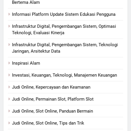
Bertema Alam
Informasi Platform Update Sistem Edukasi Pengguna
Infrastruktur Digital, Pengembangan Sistem, Optimasi
Teknologi, Evaluasi Kinerja
Infrastruktur Digital, Pengembangan Sistem, Teknologi
Jaringan, Arsitektur Data
Inspirasi Alam
Investasi, Keuangan, Teknologi, Manajemen Keuangan
Judi Online, Kepercayaan dan Keamanan
Judi Online, Permainan Slot, Platform Slot
Judi Online, Slot Online, Panduan Bermain
Judi Online, Slot Online, Tips dan Trik