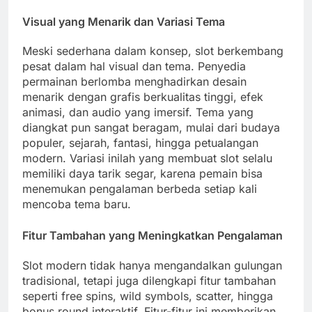
Visual yang Menarik dan Variasi Tema
Meski sederhana dalam konsep, slot berkembang
pesat dalam hal visual dan tema. Penyedia
permainan berlomba menghadirkan desain
menarik dengan grafis berkualitas tinggi, efek
animasi, dan audio yang imersif. Tema yang
diangkat pun sangat beragam, mulai dari budaya
populer, sejarah, fantasi, hingga petualangan
modern. Variasi inilah yang membuat slot selalu
memiliki daya tarik segar, karena pemain bisa
menemukan pengalaman berbeda setiap kali
mencoba tema baru.
Fitur Tambahan yang Meningkatkan Pengalaman
Slot modern tidak hanya mengandalkan gulungan
tradisional, tetapi juga dilengkapi fitur tambahan
seperti free spins, wild symbols, scatter, hingga
bonus round interaktif. Fitur-fitur ini memberikan