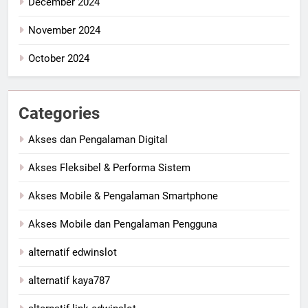
December 2024
November 2024
October 2024
Categories
Akses dan Pengalaman Digital
Akses Fleksibel & Performa Sistem
Akses Mobile & Pengalaman Smartphone
Akses Mobile dan Pengalaman Pengguna
alternatif edwinslot
alternatif kaya787