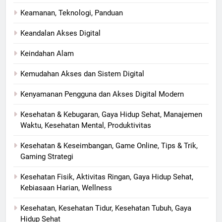
Keamanan, Teknologi, Panduan
Keandalan Akses Digital
Keindahan Alam
Kemudahan Akses dan Sistem Digital
Kenyamanan Pengguna dan Akses Digital Modern
Kesehatan & Kebugaran, Gaya Hidup Sehat, Manajemen
Waktu, Kesehatan Mental, Produktivitas
Kesehatan & Keseimbangan, Game Online, Tips & Trik,
Gaming Strategi
Kesehatan Fisik, Aktivitas Ringan, Gaya Hidup Sehat,
Kebiasaan Harian, Wellness
Kesehatan, Kesehatan Tidur, Kesehatan Tubuh, Gaya
Hidup Sehat