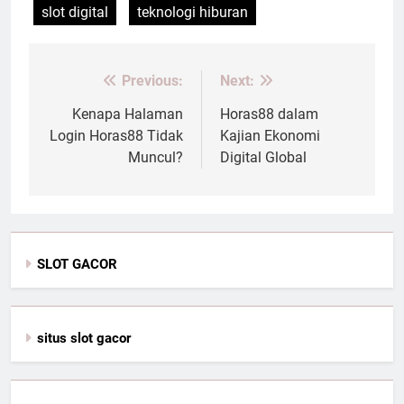
slot digital
teknologi hiburan
Previous:
Next:
Post
navigation
Kenapa Halaman
Horas88 dalam
Login Horas88 Tidak
Kajian Ekonomi
Muncul?
Digital Global
SLOT GACOR
situs slot gacor