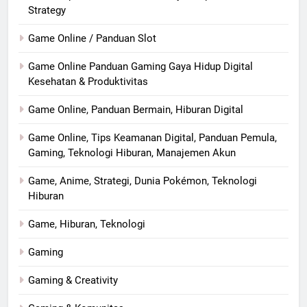
Strategy
Game Online / Panduan Slot
Game Online Panduan Gaming Gaya Hidup Digital
Kesehatan & Produktivitas
Game Online, Panduan Bermain, Hiburan Digital
Game Online, Tips Keamanan Digital, Panduan Pemula,
Gaming, Teknologi Hiburan, Manajemen Akun
Game, Anime, Strategi, Dunia Pokémon, Teknologi
Hiburan
Game, Hiburan, Teknologi
Gaming
Gaming & Creativity