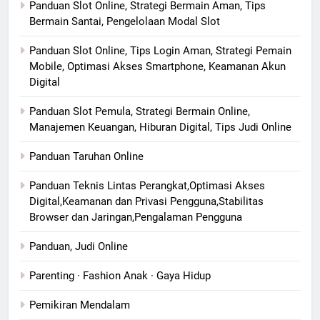
Panduan Slot Online, Strategi Bermain Aman, Tips
Bermain Santai, Pengelolaan Modal Slot
Panduan Slot Online, Tips Login Aman, Strategi Pemain
Mobile, Optimasi Akses Smartphone, Keamanan Akun
Digital
Panduan Slot Pemula, Strategi Bermain Online,
Manajemen Keuangan, Hiburan Digital, Tips Judi Online
Panduan Taruhan Online
Panduan Teknis Lintas Perangkat,Optimasi Akses
Digital,Keamanan dan Privasi Pengguna,Stabilitas
Browser dan Jaringan,Pengalaman Pengguna
Panduan, Judi Online
Parenting · Fashion Anak · Gaya Hidup
Pemikiran Mendalam