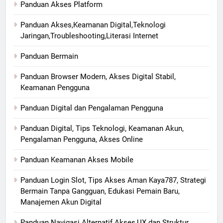
Panduan Akses Platform
Panduan Akses,Keamanan Digital,Teknologi
Jaringan,Troubleshooting,Literasi Internet
Panduan Bermain
Panduan Browser Modern, Akses Digital Stabil,
Keamanan Pengguna
Panduan Digital dan Pengalaman Pengguna
Panduan Digital, Tips Teknologi, Keamanan Akun,
Pengalaman Pengguna, Akses Online
Panduan Keamanan Akses Mobile
Panduan Login Slot, Tips Akses Aman Kaya787, Strategi
Bermain Tanpa Gangguan, Edukasi Pemain Baru,
Manajemen Akun Digital
Panduan Navigasi Alternatif Akses,UX dan Struktur