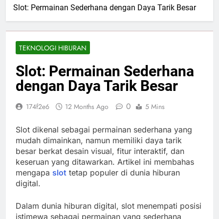
Slot: Permainan Sederhana dengan Daya Tarik Besar
TEKNOLOGI HIBURAN
Slot: Permainan Sederhana
dengan Daya Tarik Besar
0
174f2e6
12 Months Ago
5 Mins
Slot dikenal sebagai permainan sederhana yang
mudah dimainkan, namun memiliki daya tarik
besar berkat desain visual, fitur interaktif, dan
keseruan yang ditawarkan. Artikel ini membahas
mengapa
slot
tetap populer di dunia hiburan
digital.
Dalam dunia hiburan digital, slot menempati posisi
istimewa sebagai permainan yang sederhana