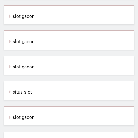
slot gacor
slot gacor
slot gacor
situs slot
slot gacor