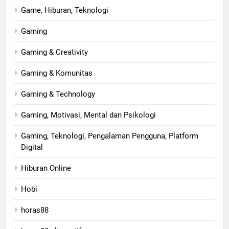
Game, Hiburan, Teknologi
Gaming
Gaming & Creativity
Gaming & Komunitas
Gaming & Technology
Gaming, Motivasi, Mental dan Psikologi
Gaming, Teknologi, Pengalaman Pengguna, Platform
Digital
Hiburan Online
Hobi
horas88