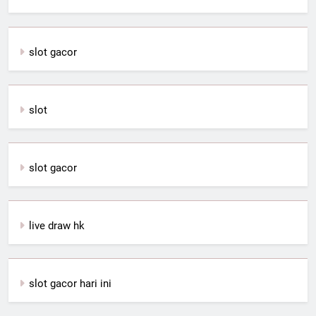
slot gacor
slot
slot gacor
live draw hk
slot gacor hari ini