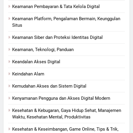
Keamanan Pembayaran & Tata Kelola Digital
Keamanan Platform, Pengalaman Bermain, Keunggulan
Situs
Keamanan Siber dan Proteksi Identitas Digital
Keamanan, Teknologi, Panduan
Keandalan Akses Digital
Keindahan Alam
Kemudahan Akses dan Sistem Digital
Kenyamanan Pengguna dan Akses Digital Modern
Kesehatan & Kebugaran, Gaya Hidup Sehat, Manajemen
Waktu, Kesehatan Mental, Produktivitas
Kesehatan & Keseimbangan, Game Online, Tips & Trik,