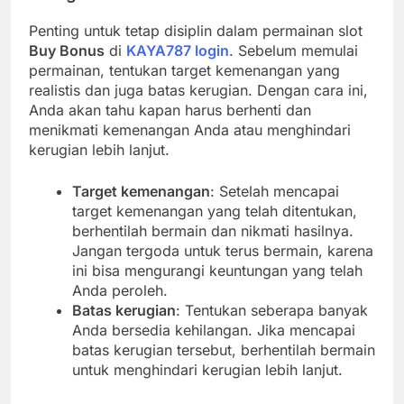
Penting untuk tetap disiplin dalam permainan slot
Buy Bonus
di
KAYA787 login
. Sebelum memulai
permainan, tentukan target kemenangan yang
realistis dan juga batas kerugian. Dengan cara ini,
Anda akan tahu kapan harus berhenti dan
menikmati kemenangan Anda atau menghindari
kerugian lebih lanjut.
Target kemenangan
: Setelah mencapai
target kemenangan yang telah ditentukan,
berhentilah bermain dan nikmati hasilnya.
Jangan tergoda untuk terus bermain, karena
ini bisa mengurangi keuntungan yang telah
Anda peroleh.
Batas kerugian
: Tentukan seberapa banyak
Anda bersedia kehilangan. Jika mencapai
batas kerugian tersebut, berhentilah bermain
untuk menghindari kerugian lebih lanjut.