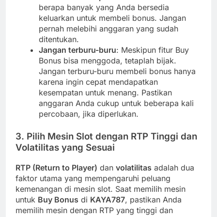
berapa banyak yang Anda bersedia
keluarkan untuk membeli bonus. Jangan
pernah melebihi anggaran yang sudah
ditentukan.
Jangan terburu-buru
: Meskipun fitur Buy
Bonus bisa menggoda, tetaplah bijak.
Jangan terburu-buru membeli bonus hanya
karena ingin cepat mendapatkan
kesempatan untuk menang. Pastikan
anggaran Anda cukup untuk beberapa kali
percobaan, jika diperlukan.
3. Pilih Mesin Slot dengan RTP Tinggi dan
Volatilitas yang Sesuai
RTP (Return to Player)
dan
volatilitas
adalah dua
faktor utama yang mempengaruhi peluang
kemenangan di mesin slot. Saat memilih mesin
untuk
Buy Bonus
di
KAYA787
, pastikan Anda
memilih mesin dengan RTP yang tinggi dan