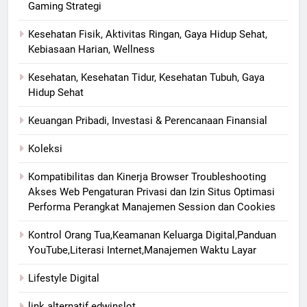
Gaming Strategi
Kesehatan Fisik, Aktivitas Ringan, Gaya Hidup Sehat,
Kebiasaan Harian, Wellness
Kesehatan, Kesehatan Tidur, Kesehatan Tubuh, Gaya
Hidup Sehat
Keuangan Pribadi, Investasi & Perencanaan Finansial
Koleksi
Kompatibilitas dan Kinerja Browser Troubleshooting
Akses Web Pengaturan Privasi dan Izin Situs Optimasi
Performa Perangkat Manajemen Session dan Cookies
Kontrol Orang Tua,Keamanan Keluarga Digital,Panduan
YouTube,Literasi Internet,Manajemen Waktu Layar
Lifestyle Digital
link alternatif edwinslot