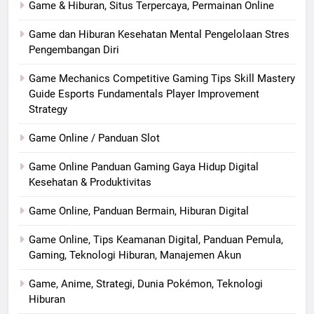
Game & Hiburan, Situs Terpercaya, Permainan Online
Game dan Hiburan Kesehatan Mental Pengelolaan Stres
Pengembangan Diri
Game Mechanics Competitive Gaming Tips Skill Mastery
Guide Esports Fundamentals Player Improvement
Strategy
Game Online / Panduan Slot
Game Online Panduan Gaming Gaya Hidup Digital
Kesehatan & Produktivitas
Game Online, Panduan Bermain, Hiburan Digital
Game Online, Tips Keamanan Digital, Panduan Pemula,
Gaming, Teknologi Hiburan, Manajemen Akun
Game, Anime, Strategi, Dunia Pokémon, Teknologi
Hiburan