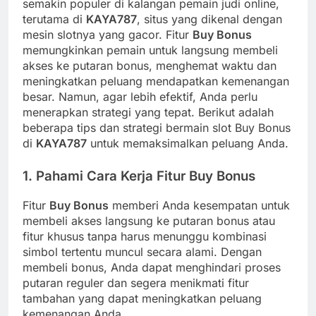
semakin populer di kalangan pemain judi online,
terutama di
KAYA787
, situs yang dikenal dengan
mesin slotnya yang gacor. Fitur
Buy Bonus
memungkinkan pemain untuk langsung membeli
akses ke putaran bonus, menghemat waktu dan
meningkatkan peluang mendapatkan kemenangan
besar. Namun, agar lebih efektif, Anda perlu
menerapkan strategi yang tepat. Berikut adalah
beberapa tips dan strategi bermain slot Buy Bonus
di
KAYA787
untuk memaksimalkan peluang Anda.
1. Pahami Cara Kerja Fitur Buy Bonus
Fitur
Buy Bonus
memberi Anda kesempatan untuk
membeli akses langsung ke putaran bonus atau
fitur khusus tanpa harus menunggu kombinasi
simbol tertentu muncul secara alami. Dengan
membeli bonus, Anda dapat menghindari proses
putaran reguler dan segera menikmati fitur
tambahan yang dapat meningkatkan peluang
kemenangan Anda.