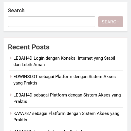
Search
SEARCH
Recent Posts
LEBAH4D Login dengan Koneksi Internet yang Stabil
dan Lebih Aman
EDWINSLOT sebagai Platform dengan Sistem Akses
yang Praktis
LEBAH4D sebagai Platform dengan Sistem Akses yang
Praktis
KAYA787 sebagai Platform dengan Sistem Akses yang
Praktis